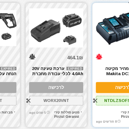
464.1₪
מהיר מקיטה
ערכת טעינה 20V
EXPIRED
EXPIRED
Makita DC
4.0Ah לכלי עבודה מחברת
הנחה על 
WORX ירוק/כתום
RX 20V
רכישה
לרכישה
T
WORX20VNT
NTDLZSOF
 קירי
מטען סוללות קירי
מברגות מ
5 שנים ago
Pirzul Gerassi
Pirz
8 חודשים ago