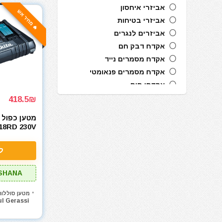
אביזרי איחסון
🔥 מחיר אש
אביזרי בטיחות
אביזרים לנגרים
אקדח דבק חם
אקדח מסמרים נייד
אקדח מסמרים פנאומטי
אקדחי חום
אקדחי מסמרים וסיכות
418.5₪
ארגזי כלים
מטען כפול 
בוקסות הינע 1/2"
18RD 230V
ביטים
ביטים, מקדחים ובוקסות
ל
גוזם גדר חיה
SHANA
דיבלים וברגים
חומרי הדבקה ואיטום
מטען סוללות
חרמש
ul Gerassi
טרימר / ראוטר