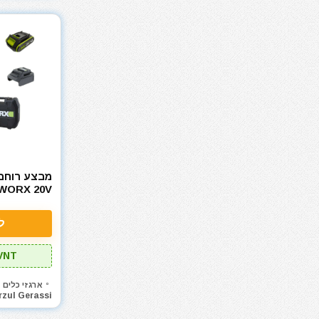
כלי גינון
כלי שינוע ועגלות
כליבות בורג
כליבות מהירות
כלים ידניים
כלים לחשמלאים
כרסומים לטרימר / ראוטר
להבים ומתכלים
מאוורר טכני
מברגות מקדחות ומברגונים
מבצע רוחבי
WORX 20V
מברגים
מברגת אימפקט
ל
מברגת גבס
מברגת פוטר קלאץ'
VNT
מדחס / קומפרסור
מולטיטול
ארגזי כלים
rzul Gerassi
מטען סוללות קירי