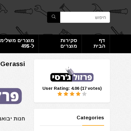
דף
סקירות
מוצרים משלימי
הבית
מוצרים
ל-49$
 Gerassi
User Rating:
4.06
(
17
votes)
Categories
חנות יבואנ