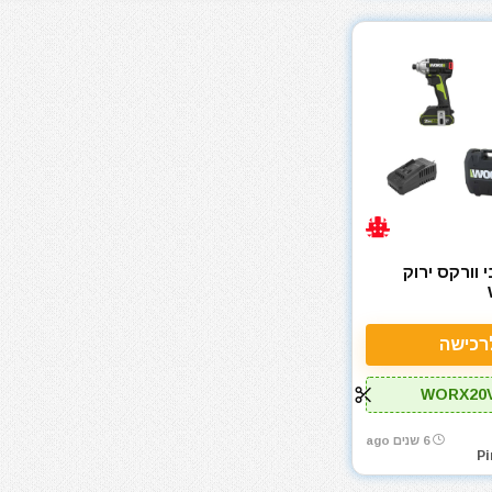
 וורקס ירוק
רכישה
WORX20
6 שנים ago
Pi