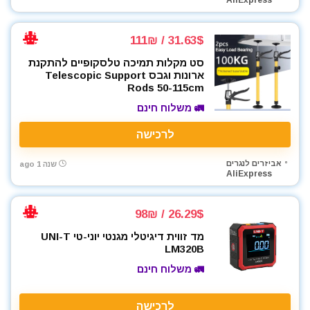
AliExpress
כלי אינסטלציה
כלי גינון
31.63$ / 111₪
כלי מדידה
סט מקלות תמיכה טלסקופיים להתקנת
כלים ידניים
ארונות וגבס Telescopic Support
כלים לחשמלאים
Rods 50-115cm
כרסומים לטרימר / ראוטר
🚛 משלוח חינם
להבים ומתכלים
לרכישה
לרכב
מאוורר טכני
אביזרים לנגרים
שנה 1 ago
מברגונים נטענים
AliExpress
מברגות מקדחות ומברגונים
מברגים
26.29$ / 98₪
מברגת אימפקט
מד זווית דיגיטלי מגנטי יוני-טי UNI-T
מברגת פוטר קלאץ'
LM320B
מדחס / קומפרסור
🚛 משלוח חינם
מולטיטול
מזמרה
לרכישה