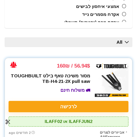
אמצעי איחסון לבישים
אקדח מסמרים נייד
אקדח מרק (נקניקים) חשמלי
אקדח ניטים
אקדח סיליקון חשמלי
All
אקדחי חום
אקדחי מסמרים וסיכות
אקדחי סיליקון ונקניקים
56.94$ / 160₪
ארגזי כלים
מסור משיכה טאף בילט TOUGHBUILT
בוקסות
TB-H4-21-2X pull saw
בוקסות הינע 1/2"
🚛 משלוח חינם
ביטים
ביטים, מקדחים ובוקסות
לרכישה
גוזם גדר חיה
גנרטורים ותחנות כח
ILAFFJUN2 או ILAFF02
חומרי הדבקה ואיטום
אביזרים לנגרים
2 חודשים ago
טרימר / ראוטר