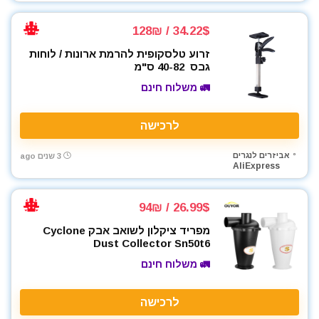
רתכת MIG CO2
34.22$ / 128₪
רתכת אלקטרונית
רתכת ארגון TIG
זרוע טלסקופית להרמת ארונות / לוחות
גבס 40-82 ס"מ
שואבי אבק
🚛 משלוח חינם
שונות
תיקי כלי עבודה
לרכישה
All categories
אביזרים לנגרים
3 שנים ago
AliExpress
26.99$ / 94₪
מפריד ציקלון לשואב אבק Cyclone
Dust Collector Sn50t6
🚛 משלוח חינם
לרכישה