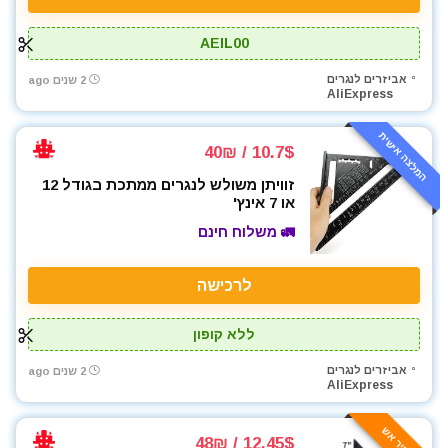
מטען סוללות לרכב
מטען סוללות קירי
AEIL00
מטענים
אביזרים לנגרים
2 שנים ago
מטר
AliExpress
מכונת צביעה אירלס
המלצה אישית
מכונת שטיפה בלחץ
10.7$ / 40₪
מלטשת / משייפת
זוויתן משולש לנגרים ממתכת בגודל 12
מלטשת אקסצנטרית
או 7 אינץ'
מסור אנכי
🚛 משלוח חינם
מסור גבהים
מסור חרב
לרכישה
מסור עגול
מסור שרשרת
ללא קופון
מסורים
אביזרים לנגרים
מסכות ריתוך
2 שנים ago
AliExpress
מפוח עלים
מפסלות
🔥 מחיר אש
12.45$ / 48₪