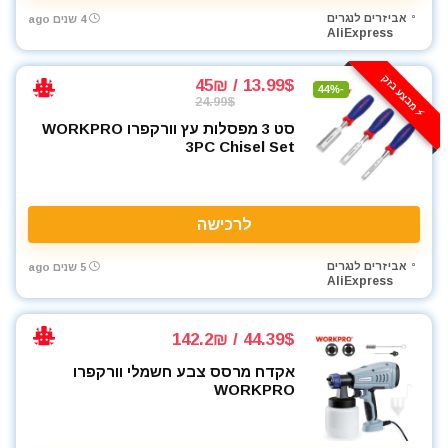
אביזרים לנגרים
4 שנים ago
AliExpress
⚡️ מבצע בזק
13.99$ / 45₪
-44%
24.99$
סט 3 מפסלות עץ וורקפרו WORKPRO
3PC Chisel Set
לרכישה
אביזרים לנגרים
5 שנים ago
AliExpress
44.39$ / 142.2₪
אקדח מרסס צבע חשמלי וורקפרו
WORKPRO