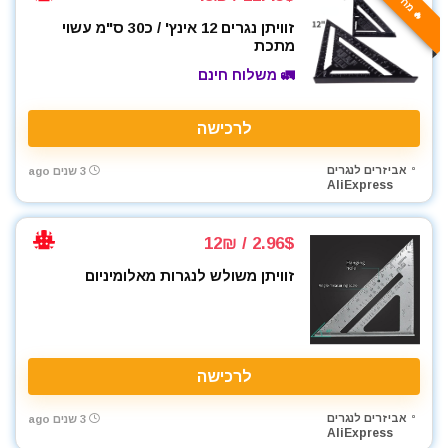
מפתח רטיטה 1/2"
זוויתן נגרים 12 אינץ' / כ30 ס"מ עשוי
מפתח רטיטה 3/4"
מתכת
מקדחה רוטטת
🚛 משלוח חינם
מקדחים
מקצוע חשמלי
לרכישה
משאבה טבולה
משאבת ואקום
אביזרים לנגרים
3 שנים ago
משחזת זווית
AliExpress
משחזת ציר
ניירות ליטוש
2.96$ / 12₪
סוללות
זוויתן משולש לנגרות מאלומיניום
סולמות
סכינים וכלי בישול
פטישון
פלס לייזר
לרכישה
פנסים ותאורה
קונגו / פטיש חציבה
אביזרים לנגרים
3 שנים ago
AliExpress
רתכות