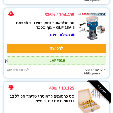
AliExpress
כלי אינסטלציה
כלי גינון
104.49$ / 336₪
כלי מדידה
טרימר/ראוטר נטען בוש נייד Bosch
כלים ידניים
GLF 18V-8 – גוף בלבד
כלים לחשמלאים
🚛 משלוח חינם
כרסומים לטרימר / ראוטר
להבים ומתכלים
לרכישה
לרכב
מאוורר טכני
ILAFF016
מברגונים נטענים
מברגות מקדחות ומברגונים
טרימר / ראוטר
9 חודשים ago
AliExpress
מברגים
מברגת אימפקט
דיל יומי ⚡️
13.12$ / 48₪
מברגת פוטר קלאץ'
מדחס / קומפרסור
סט כרסומים לראוטר / טרימר הכולל 12
כרסומים עם קנה 8 מ"מ
מולטיטול
מזמרה