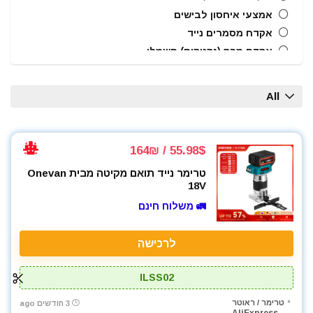
אמצעי איחסון לבישים
אקדח מסמרים נייד
אקדח מרק (נקניקים) חשמלי
אקדח ניטים
אקדח סיליקון חשמלי
All
אקדחי חום
אקדחי מסמרים וסיכות
אקדחי סיליקון ונקניקים
55.98$ / 164₪
ארגזי כלים
טרימר נייד תואם מקיטה מבית Onevan
בוקסות
18V
בוקסות הינע 1/2"
🚛 משלוח חינם
ביטים
ביטים, מקדחים ובוקסות
לרכישה
גוזם גדר חיה
גנרטורים ותחנות כח
ILSS02
חומרי הדבקה ואיטום
טרימר / ראוטר
3 חודשים ago
טרימר / ראוטר