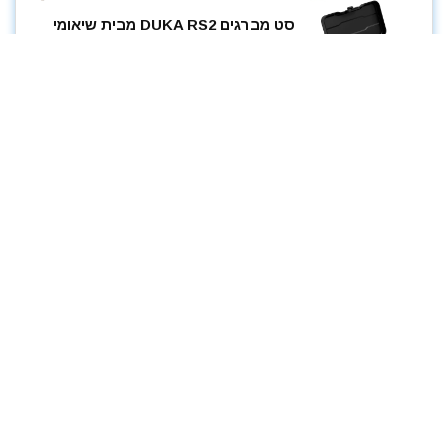
סט מברגים DUKA RS2 מבית שיאומי
יופין
לרכישה
GIFT2n
כלים ידניים
5 שנים ago
AliExpress
$20.69 / 69₪
סט מברגים 8 יחידות WORKPRO 1+1
לרכישה