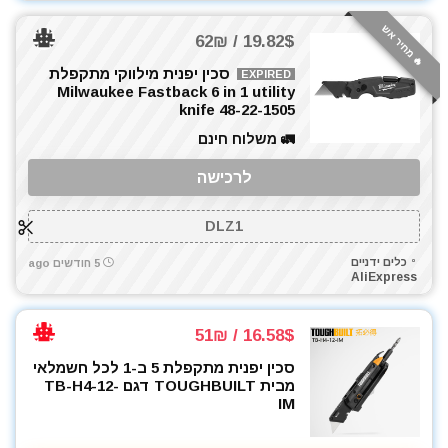
מפתח רטיטה 1/2"
מפתח רטיטה 3/4"
🔥 מחיר אש
19.82$ / 62₪
מקדחה רוטטת
סכין יפנית מילווקי מתקפלת
EXPIRED
מקדחים
Milwaukee Fastback 6 in 1 utility
מקצוע חשמלי
knife 48-22-1505
משאבה טבולה
🚛 משלוח חינם
משאבת ואקום
לרכישה
משחזת זווית
משחזת ציר
DLZ1
ניירות ליטוש
סוללות
כלים ידניים
5 חודשים ago
AliExpress
סולמות
סכינים וכלי בישול
16.58$ / 51₪
פטישון
פלס לייזר
סכין יפנית מתקפלת 5 ב-1 לכל חשמלאי
מבית TOUGHBUILT דגם TB-H4-12-
פנסים ותאורה
IM
קונגו / פטיש חציבה
רתכות