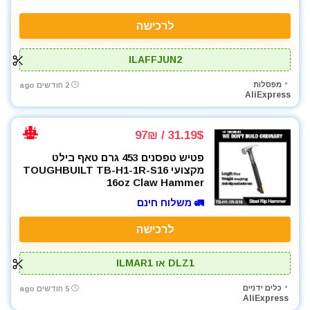
מטען סוללות לרכב
מטען סוללות קירי
לרכישה
מטענים
ILAFFJUN2
מטר
מכונת צביעה אירלס
מפסלות
2 חודשים ago
AliExpress
מכונת שטיפה בלחץ
מלטשת / משייפת
מלטשת אקסצנטרית
31.19$ / 97₪
מסור אנכי
פטיש טפסנים 453 גרם טאף בילט
מסור גבהים
מקצועי TOUGHBUILT TB-H1-1R-S16
16oz Claw Hammer
מסור חרב
🚛 משלוח חינם
מסור עגול
מסור שרשרת
לרכישה
מסורים
מסכות ריתוך
DLZ1 או ILMAR1
מפוח עלים
כלים ידניים
5 חודשים ago
מפסלות
AliExpress