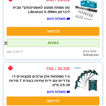
סט מפתח מומנט לאופניים 1/4" מבית
ליברטון Libraton 5-25Nm
🚛 משלוח חינם
לרכישה
AFAS2
כלים ידניים
שנה 1 ago
AliExpress
20.32$ / 73₪
ט 7 מפתחות אלן ארוכים מקצועיים דו
צדדיים עם ידית אחיזה בצורת T מידות
2.5-10 מ"מ
🚛 משלוח חינם
לרכישה