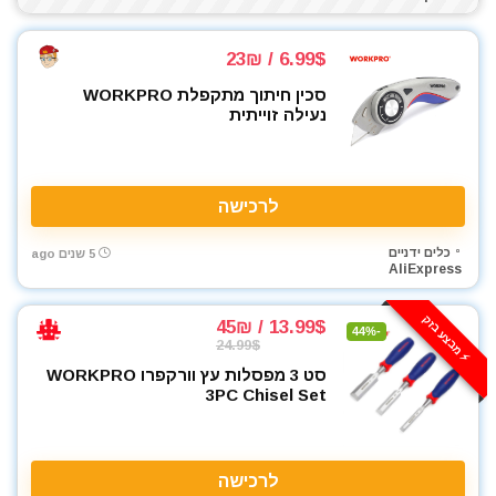
6.99$ / 23₪
סכין חיתוך מתקפלת WORKPRO
נעילה זוייתית
לרכישה
כלים ידניים
5 שנים ago
AliExpress
⚡️ מבצע בזק
13.99$ / 45₪
-44%
24.99$
סט 3 מפסלות עץ וורקפרו WORKPRO
3PC Chisel Set
לרכישה