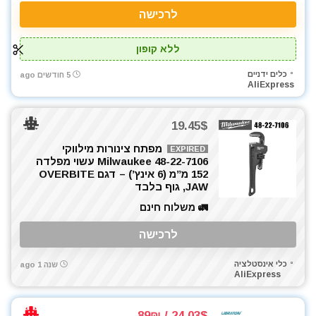
לרכישה
רתכת MIG CO2
רתכת אלקטרונית
ללא קופון
רתכת ארגון TIG
שואבי אבק
כלים ידניים
5 חודשים ago
AliExpress
שונות
תיקי כלי עבודה
19.45$
All categories
מפתח צינורות מילווקי
EXPIRED
Milwaukee 48-22-7106 עשוי מפלדה
152 מ”מ (6 אינץ’) – דגם OVERBITE
JAW, גוף בלבד
🚛 משלוח חינם
לרכישה
כלי אינסטלציה
שנה 1 ago
AliExpress
24.03$ / 89₪