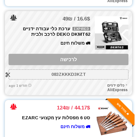
AliExpress
כלי אינסטלציה
כלי גינון
16.6$ / 49₪
כלי מדידה
כלים ידניים
ערכת כלי עבודה ידניים
EXPIRED
DEKO DKMT62 לרכב ולבית
כלים לחשמלאים
🚛 משלוח חינם
כרסומים לטרימר / ראוטר
להבים ומתכלים
לרכישה
לרכב
מאוורר טכני
083ZKKKD3KZT
מברגונים נטענים
מברגות מקדחות ומברגונים
כלים ידניים
חודש 1 ago
AliExpress
מברגים
מברגת אימפקט
🔥 מחיר אש
44.17$ / 124₪
מברגת פוטר קלאץ'
מדחס / קומפרסור
סט 6 מפסלות עץ מקצועי EZARC
מולטיטול
🚛 משלוח חינם
מזמרה