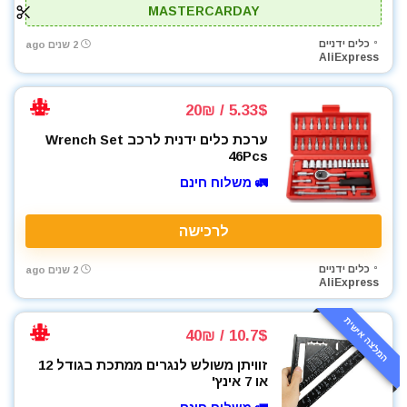
MASTERCARDAY
כלים ידניים
2 שנים ago
AliExpress
5.33$ / 20₪
ערכת כלים ידנית לרכב Wrench Set
46Pcs
🚛 משלוח חינם
לרכישה
כלים ידניים
2 שנים ago
AliExpress
המלצה אישית
10.7$ / 40₪
זוויתן משולש לנגרים ממתכת בגודל 12
או 7 אינץ'