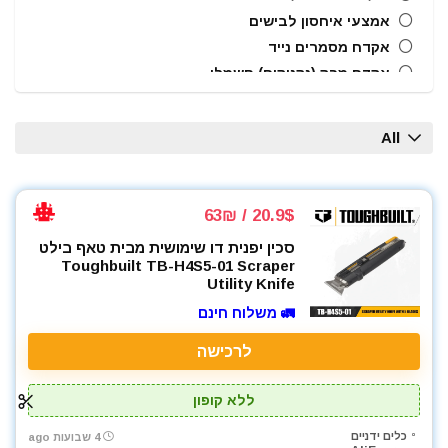
אמצעי איחסון לבישים
אקדח מסמרים נייד
אקדח מרק (נקניקים) חשמלי
אקדח ניטים
אקדח סיליקון חשמלי
All
אקדחי חום
אקדחי מסמרים וסיכות
אקדחי סיליקון ונקניקים
20.9$ / 63₪
ארגזי כלים
סכין יפנית דו שימושית מבית טאף בילט
בוקסות
Toughbuilt TB-H4S5-01 Scraper
בוקסות הינע 1/2"
Utility Knife
ביטים
🚛 משלוח חינם
ביטים, מקדחים ובוקסות
לרכישה
גוזם גדר חיה
גנרטורים ותחנות כח
ללא קופון
חומרי הדבקה ואיטום
טרימר / ראוטר
כלים ידניים
4 שבועות ago