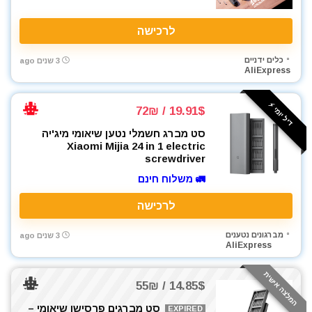
לרכישה
כלים ידניים
3 שנים ago
AliExpress
דיל יומי ⚡️
19.91$ / 72₪
סט מברג חשמלי נטען שיאומי מיג'יה
Xiaomi Mijia 24 in 1 electric
screwdriver
🚛 משלוח חינם
לרכישה
מברגונים נטענים
3 שנים ago
AliExpress
המלצה אישית
14.85$ / 55₪
סט מברגים פרסישן שיאומי –
EXPIRED