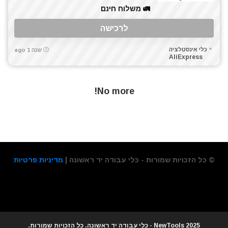
מטען סוללות לרכב
🚛 משלוח חינם
מטען סוללות קירי
לרכישה
מטענים
מטר
כלי אינסטלציה
שנה 1 ago
AliExpress
מכונת צביעה אירלס
מכונת שטיפה בלחץ
מלטשת / משייפת
No more!
מלטשת אקסצנטרית
מסור אנכי
מסור גבהים
מסור חרב
מסור עגול
© כל הזכויות שמורות - כלי עבודה יד ראשונה |
מדיניות פרטיות
מסור שרשרת
מסורים
מסכות ריתוך
מפוח עלים
מפסלות
2025 NewTools - כלי עבודה יד ראשונה. כל הזכויות שמורות.