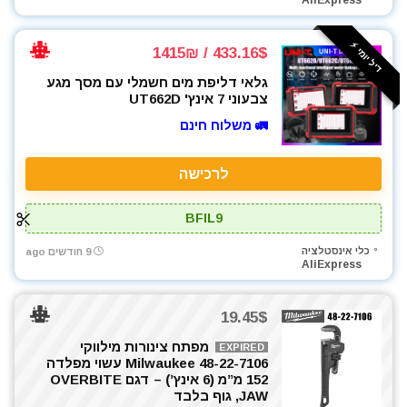
AliExpress
כלי אינסטלציה
כלי גינון
דיל יומי ⚡️
433.16$ / 1415₪
כלי מדידה
גלאי דליפת מים חשמלי עם מסך מגע
כלים ידניים
צבעוני 7 אינץ' UT662D
כלים לחשמלאים
🚛 משלוח חינם
כרסומים לטרימר / ראוטר
להבים ומתכלים
לרכישה
לרכב
מאוורר טכני
BFIL9
מברגונים נטענים
מברגות מקדחות ומברגונים
כלי אינסטלציה
9 חודשים ago
AliExpress
מברגים
מברגת אימפקט
19.45$
מברגת פוטר קלאץ'
מדחס / קומפרסור
מפתח צינורות מילווקי
EXPIRED
Milwaukee 48-22-7106 עשוי מפלדה
מולטיטול
152 מ”מ (6 אינץ’) – דגם OVERBITE
מזמרה
JAW, גוף בלבד