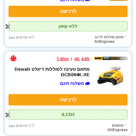
מטען סוללות לרכב
מטען סוללות קירי
לרכישה
מטענים
ללא קופון
מטר
מכונת צביעה אירלס
מטען סוללות לרכב
4 חודשים ago
AliExpress
מכונת שטיפה בלחץ
מלטשת / משייפת
מלטשת אקסצנטרית
46.44$ / 148₪
מסור אנכי
מתאם טעינה לסוללות דיוולט Dewalt
מסור גבהים
DCB094K-XE
מסור חרב
🚛 משלוח חינם
מסור עגול
מסור שרשרת
לרכישה
מסורים
מסכות ריתוך
ILCD3
מפוח עלים
מטענים
7 חודשים ago
מפסלות
AliExpress