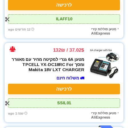
לרכישה
רתכת MIG CO2
רתכת אלקטרונית
ILAFF10
רתכת ארגון TIG
שואבי אבק
מטען סוללות קירי
12 חודשים ago
AliExpress
שונות
תיקי כלי עבודה
37.02$ / 132₪
All categories
מטען 6A גנרי למקיטה מהיר עם מאוורר
ומסך TPCELL YX-DC18RC For
Makita 18V LXT CHARGER
🚛 משלוח חינם
לרכישה
SSIL01
מטען סוללות קירי
שנה 1 ago
AliExpress