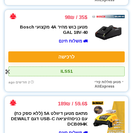
AliExpress
כלי אינסטלציה
כלי גינון
35$ / 98₪
כלי מדידה
מטען בוש מהיר 4A מקצועי Bosch
כלים ידניים
GAL 18V-40
כלים לחשמלאים
🚛 משלוח חינם
כרסומים לטרימר / ראוטר
להבים ומתכלים
לרכישה
לרכב
מאוורר טכני
ILSS1
מברגונים נטענים
מברגות מקדחות ומברגונים
מטען סוללות קירי
2 חודשים ago
AliExpress
מברגים
מברגת אימפקט
59.6$ / 189₪
מברגת פוטר קלאץ'
מדחס / קומפרסור
מתאם מטען דיוולט 5A (ללא ספק כח)
עם כניסה/יציאה USB-C דגם DEWALT
מולטיטול
DCB094K
מזמרה
🚛 משלוח חינם