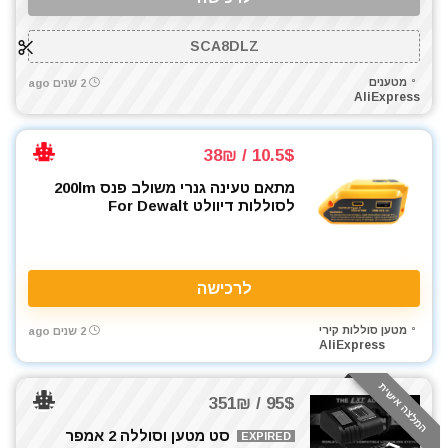
SCA8DLZ
מטענים
2 שנים ago
AliExpress
10.5$ / 38₪
מתאם טעינה גנרי משולב פנס 200lm
לסוללות דיוולט For Dewalt
לרכישה
מטען סוללות קירי
2 שנים ago
AliExpress
המלצה אישית
95$ / 351₪
סט מטען וסוללה 2 אמפר
EXPIRED