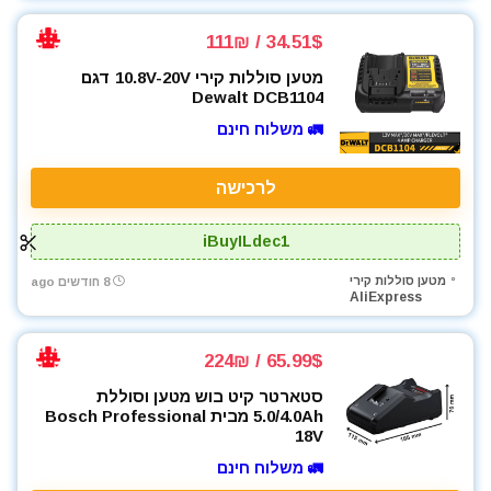
מפתח רטיטה 1/2"
מפתח רטיטה 3/4"
34.51$ / 111₪
מקדחה רוטטת
מטען סוללות קירי 10.8V-20V דגם
מקדחים
Dewalt DCB1104
מקצוע חשמלי
🚛 משלוח חינם
משאבה טבולה
משאבת ואקום
לרכישה
משחזת זווית
משחזת ציר
iBuyILdec1
ניירות ליטוש
מטען סוללות קירי
8 חודשים ago
סוללות
AliExpress
סולמות
סכינים וכלי בישול
65.99$ / 224₪
פטישון
סטארטר קיט בוש מטען וסוללת
פלס לייזר
5.0/4.0Ah מבית Bosch Professional
פנסים ותאורה
18V
קונגו / פטיש חציבה
🚛 משלוח חינם
רתכות