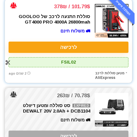
המלצה אישית
101.79$ / 378₪
סוללת התנעה לרכב של GOOLOO
GT4000 PRO 4000A 26800mah
🚛 משלוח חינם
לרכישה
FSIL02
מטען סוללות לרכב
2 שנים ago
AliExpress
70.78$ / 263₪
סט סוללה ומטען דיוולט
EXPIRED
DEWALT 20V 2.0Ah + DCB1104
🚛 משלוח חינם
לרכישה