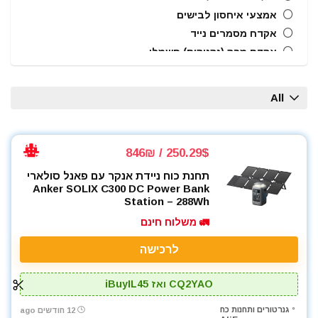
אמצעי איחסון לבישים
אקדח מסמרים נייד
אקדח מרק (נקניקים) חשמלי
אקדח ניטים
אקדח סיליקון חשמלי
All
אקדחי חום
אקדחי מסמרים וסיכות
אקדחי סיליקון ונקניקים
250.29$ / 846₪
ארגזי כלים
תחנת כוח ניידת אנקר עם פאנל סולארי
בוקסות
Anker SOLIX C300 DC Power Bank
בוקסות הינע 1/2"
Station – 288Wh
ביטים
🚛 משלוח חינם
ביטים, מקדחים ובוקסות
לרכישה
גוזם גדר חיה
גנרטורים ותחנות כח
CQ2YAO ואז iBuyIL45
חומרי הדבקה ואיטום
טרימר / ראוטר
גנרטורים ותחנות כח
12 חודשים ago