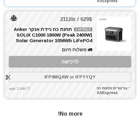
AliExpress
כלי אינסטלציה
כלי גינון
629$ / 2112₪
כלי מדידה
כלים ידניים
תחנת כח ניידת אנקר Anker
EXPIRED
SOLIX C1000 1800W (Peak 2400W)
כלים לחשמלאים
Solar Generator 1056Wh LiFePO4
כרסומים לטרימר / ראוטר
🚛 משלוח חינם
להבים ומתכלים
לרכב
לרכישה
מאוורר טכני
IFPYYQY או IFP9MQAW
מברגונים נטענים
מברגות מקדחות ומברגונים
גנרטורים ותחנות כח
שנה 1 ago
AliExpress
מברגים
מברגת אימפקט
מברגת פוטר קלאץ'
No more!
מדחס / קומפרסור
מולטיטול
מזמרה