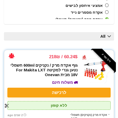
אמצעי איחסון לבישים
אקדח מסמרים נייד
אקדח מרק (נקניקים) חשמלי
אקדח ניטים
אקדח סיליקון חשמלי
All
אקדחי חום
אקדחי מסמרים וסיכות
אקדחי סיליקון ונקניקים
דיל יומי ⚡️
60.24$ / 218₪
ארגזי כלים
גוף אקדח מרק / נקניקים 600ml חשמלי
בוקסות
נטען גנרי למקיטה For Makita LXT
בוקסות הינע 1/2"
18V מבית Onevan
ביטים
🚛 משלוח חינם
ביטים, מקדחים ובוקסות
לרכישה
גוזם גדר חיה
גנרטורים ותחנות כח
ללא קופון
חומרי הדבקה ואיטום
טרימר / ראוטר
אקדח מרק (נקניקים) חשמלי
2 שנים ago