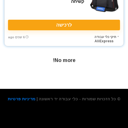
קשיחה
רתכת MIG CO2
רתכת אלקטרונית
רתכת ארגון TIG
לרכישה
שואבי אבק
שונות
תיקי כלי עבודה
6 שנים ago
AliExpress
תיקי כלי עבודה
All categories
No more!
© כל הזכויות שמורות - כלי עבודה יד ראשונה |
מדיניות פרטיות