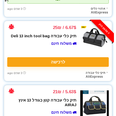
מטען סוללות לרכב
ארגזי כלים
מטען סוללות קירי
3 שנים ago
AliExpress
מטענים
מטר
⚡️ מבצע בזק
6.67$ / 25₪
מכונת צביעה אירלס
תיק כלי עבודה Deli 13 inch tool bag
מכונת שטיפה בלחץ
מלטשת / משייפת
🚛 משלוח חינם
מלטשת אקסצנטרית
מסור אנכי
לרכישה
מסור גבהים
מסור חרב
תיקי כלי עבודה
3 שנים ago
מסור עגול
AliExpress
מסור שרשרת
מסורים
5.63$ / 21₪
מסכות ריתוך
תיק כלי עבודה קטן בגודל 13 אינץ
מפוח עלים
AIRAJ
מפסלות
🚛 משלוח חינם