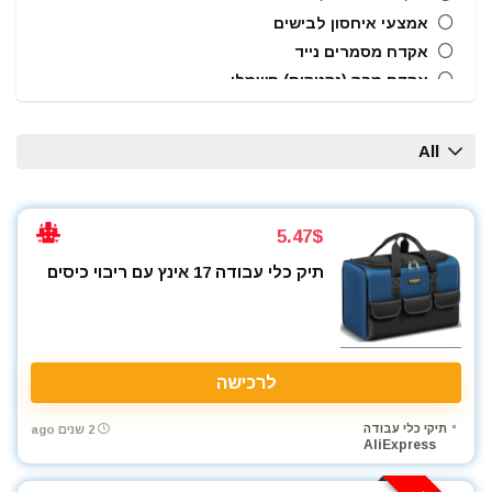
אמצעי איחסון לבישים
אקדח מסמרים נייד
אקדח מרק (נקניקים) חשמלי
אקדח ניטים
אקדח סיליקון חשמלי
All
אקדחי חום
אקדחי מסמרים וסיכות
אקדחי סיליקון ונקניקים
5.47$
ארגזי כלים
תיק כלי עבודה 17 אינץ עם ריבוי כיסים
בוקסות
בוקסות הינע 1/2"
ביטים
ביטים, מקדחים ובוקסות
לרכישה
גוזם גדר חיה
גנרטורים ותחנות כח
תיקי כלי עבודה
2 שנים ago
AliExpress
חומרי הדבקה ואיטום
טרימר / ראוטר