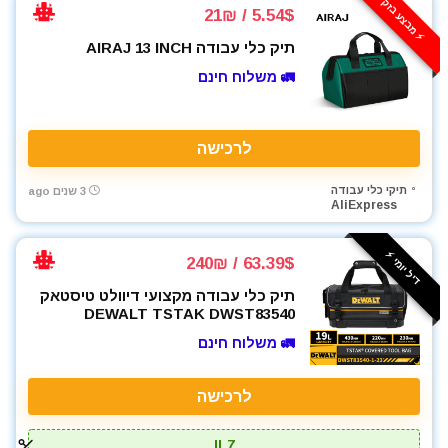
⚡️ מבצע בזק
5.54$ / 21₪
כלי אינסטלציה
כלי גינון
תיק כלי עבודה AIRAJ 13 INCH
כלי מדידה
🚛 משלוח חינם
כלים ידניים
כלים לחשמלאים
כרסומים לטרימר / ראוטר
לרכישה
להבים ומתכלים
תיקי כלי עבודה
3 שנים ago
לרכב
AliExpress
מאוורר טכני
מברגונים נטענים
דיל יומי ⚡️
63.39$ / 240₪
מברגות מקדחות ומברגונים
תיק כלי עבודה מקצועי דיוולט טיסטאק
מברגים
DEWALT TSTAK DWST83540
מברגת אימפקט
🚛 משלוח חינם
מברגת פוטר קלאץ'
מדחס / קומפרסור
לרכישה
מולטיטול
מזמרה
IL7