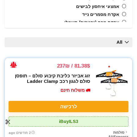
אמצעי איחסון לבישים
אקדח מסמרים נייד
אקדח מרק (נקניקים) חשמלי
אקדח ניטים
אקדח סיליקון חשמלי
All
אקדחי חום
אקדחי מסמרים וסיכות
אקדחי סיליקון ונקניקים
81.38$ / 237₪
ארגזי כלים
זוג אביזר כליבת קיבוע סולם – תופסן
בוקסות
סולם לגגון רכב Ladder Clamp
בוקסות הינע 1/2"
🚛 משלוח חינם
ביטים
ביטים, מקדחים ובוקסות
לרכישה
גוזם גדר חיה
גנרטורים ותחנות כח
iBuyILS3
חומרי הדבקה ואיטום
סולמות
2 חודשים ago
טרימר / ראוטר