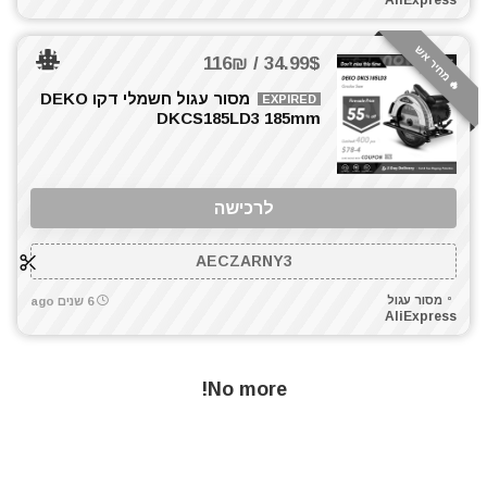
AliExpress
כלי אינסטלציה
כלי גינון
🔥 מחיר אש
34.99$ / 116₪
כלי מדידה
מסור עגול חשמלי דקו DEKO
כלים ידניים
EXPIRED
DKCS185LD3 185mm
כלים לחשמלאים
כרסומים לטרימר / ראוטר
להבים ומתכלים
לרכישה
לרכב
מאוורר טכני
AECZARNY3
מברגונים נטענים
מברגות מקדחות ומברגונים
מסור עגול
6 שנים ago
AliExpress
מברגים
מברגת אימפקט
מברגת פוטר קלאץ'
No more!
מדחס / קומפרסור
מולטיטול
מזמרה