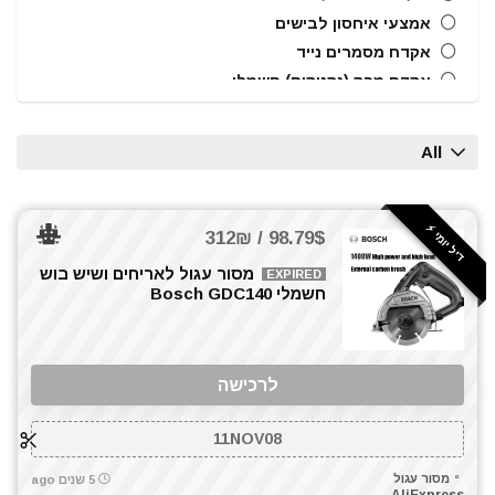
אמצעי איחסון לבישים
אקדח מסמרים נייד
אקדח מרק (נקניקים) חשמלי
אקדח ניטים
אקדח סיליקון חשמלי
All
אקדחי חום
אקדחי מסמרים וסיכות
אקדחי סיליקון ונקניקים
דיל יומי ⚡️
98.79$ / 312₪
ארגזי כלים
מסור עגול לאריחים ושיש בוש
EXPIRED
בוקסות
חשמלי Bosch GDC140
בוקסות הינע 1/2"
ביטים
ביטים, מקדחים ובוקסות
לרכישה
גוזם גדר חיה
גנרטורים ותחנות כח
11NOV08
חומרי הדבקה ואיטום
מסור עגול
5 שנים ago
טרימר / ראוטר