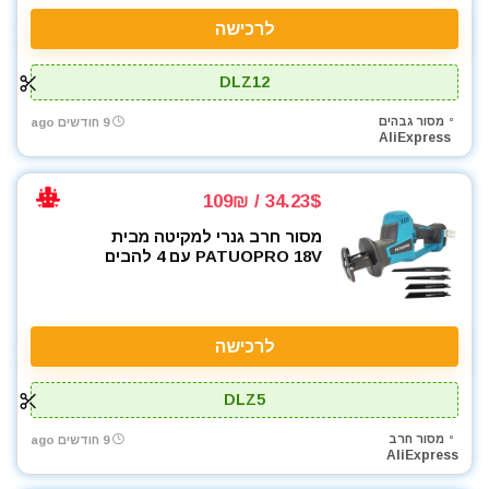
רתכת MIG CO2
לרכישה
רתכת אלקטרונית
רתכת ארגון TIG
DLZ12
שואבי אבק
מסור גבהים
9 חודשים ago
שונות
AliExpress
תיקי כלי עבודה
All categories
34.23$ / 109₪
מסור חרב גנרי למקיטה מבית
PATUOPRO 18V עם 4 להבים
לרכישה
DLZ5
מסור חרב
9 חודשים ago
AliExpress