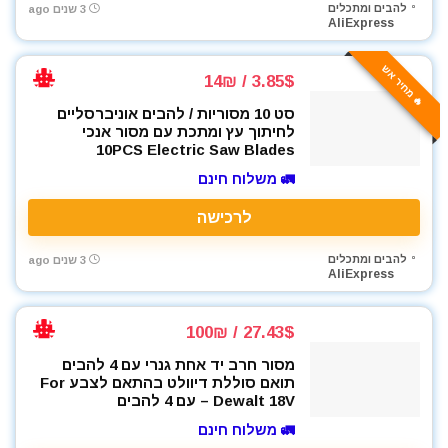
להבים ומתכלים
3 שנים ago
AliExpress
🔥 מחיר אש
3.85$ / 14₪
סט 10 מסוריות / להבים אוניברסליים
לחיתוך עץ ומתכת עם מסור אנכי
10PCS Electric Saw Blades
🚛 משלוח חינם
לרכישה
להבים ומתכלים
3 שנים ago
AliExpress
27.43$ / 100₪
מסור חרב יד אחת גנרי עם 4 להבים
תואם סוללת דיוולט בהתאם לצבע For
Dewalt 18V – עם 4 להבים
🚛 משלוח חינם