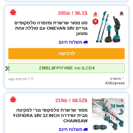
מפתח רטיטה 1/2"
מפתח רטיטה 3/4"
96.1$ / 305₪
מקדחה רוטטת
סט מסור שרשרת ומזמרה טלסקופיים
מקדחים
גנריים ONEVAN 18V עם סוללה אחת
מקצוע חשמלי
ומטען
משאבה טבולה
🚛 משלוח חינם
משאבת ואקום
לרכישה
משחזת זווית
משחזת ציר
ILCD4 ואז ZMBL8FPIYVWE
ניירות ליטוש
סוללות
מזמרה
7 חודשים ago
AliExpress
סולמות
סכינים וכלי בישול
68.52$ / 219₪
פטישון
פלס לייזר
מסור שרשרת טלסקופי גנרי למקיטה
מבית יופידרה YOFIDRA 18V 12 INCH
פנסים ותאורה
CHAINSAW
קונגו / פטיש חציבה
🚛 משלוח חינם
רתכות