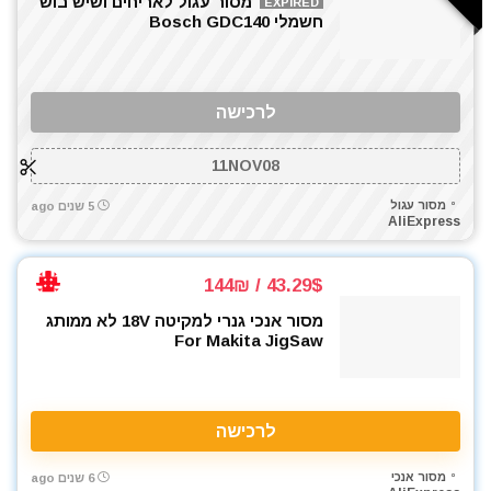
מסור עגול לאריחים ושיש בוש
EXPIRED
חשמלי Bosch GDC140
לרכישה
11NOV08
מסור עגול
5 שנים ago
AliExpress
43.29$ / 144₪
מסור אנכי גנרי למקיטה 18V לא ממותג
For Makita JigSaw
לרכישה
מסור אנכי
6 שנים ago