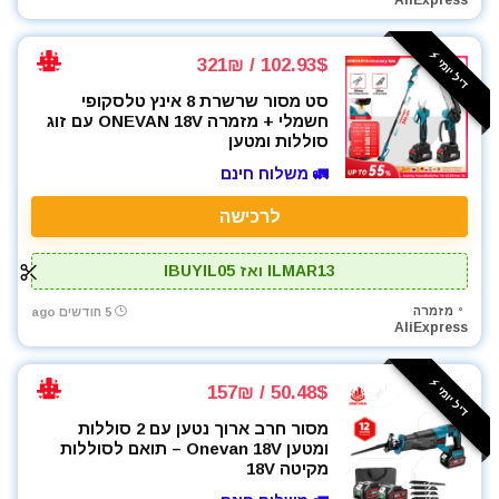
AliExpress
כלי אינסטלציה
כלי גינון
דיל יומי ⚡️
102.93$ / 321₪
כלי מדידה
סט מסור שרשרת 8 אינץ טלסקופי
כלים ידניים
חשמלי + מזמרה ONEVAN 18V עם זוג
כלים לחשמלאים
סוללות ומטען
כרסומים לטרימר / ראוטר
🚛 משלוח חינם
להבים ומתכלים
לרכישה
לרכב
מאוורר טכני
ILMAR13 ואז IBUYIL05
מברגונים נטענים
מברגות מקדחות ומברגונים
מזמרה
5 חודשים ago
AliExpress
מברגים
מברגת אימפקט
דיל יומי ⚡️
50.48$ / 157₪
מברגת פוטר קלאץ'
מדחס / קומפרסור
מסור חרב ארוך נטען עם 2 סוללות
ומטען Onevan 18V – תואם לסוללות
מולטיטול
מקיטה 18V
מזמרה