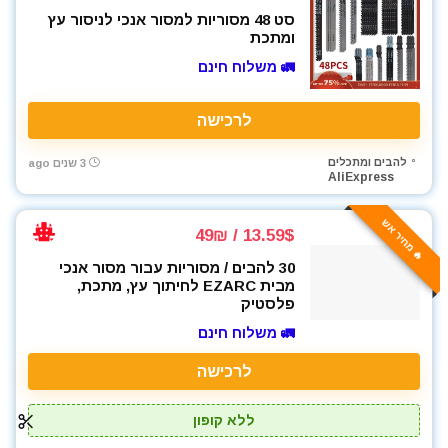
סט 48 מסוריות למסור אנכי לניסור עץ
ומתכת
🚛 משלוח חינם
לרכישה
להבים ומתכלים
3 שנים ago
AliExpress
🔥 מחיר אש
13.59$ / 49₪
30 להבים / מסוריות עבור מסור אנכי
מבית EZARC לחיתוך עץ, מתכת,
פלסטיק
🚛 משלוח חינם
לרכישה
ללא קופון