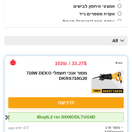
אמצעי איחסון לבישים
אקדח מסמרים נייד
אקדח מרק (נקניקים) חשמלי
אקדח ניטים
אקדח סיליקון חשמלי
All
אקדחי חום
אקדחי מסמרים וסיכות
אקדחי סיליקון ונקניקים
33.27$ / 102₪
ארגזי כלים
מסור אנכי חשמלי 710W DEKO
בוקסות
DKRS710G20
בוקסות הינע 1/2"
ביטים
ביטים, מקדחים ובוקסות
לרכישה
גוזם גדר חיה
גנרטורים ותחנות כח
3HX6ODLTUG0D ואז iBuyIL2
חומרי הדבקה ואיטום
מסור חרב
4 ימים ago
טרימר / ראוטר