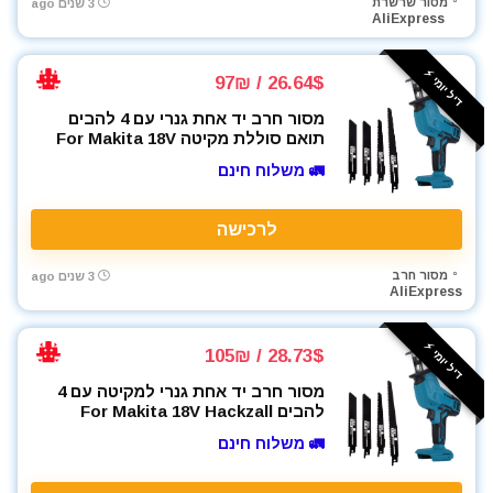
מסור שרשרת
3 שנים ago
AliExpress
דיל יומי ⚡️
26.64$ / 97₪
מסור חרב יד אחת גנרי עם 4 להבים
תואם סוללת מקיטה For Makita 18V
🚛 משלוח חינם
לרכישה
מסור חרב
3 שנים ago
AliExpress
דיל יומי ⚡️
28.73$ / 105₪
מסור חרב יד אחת גנרי למקיטה עם 4
להבים For Makita 18V Hackzall
🚛 משלוח חינם