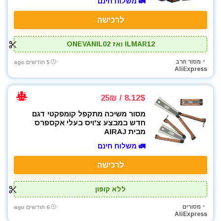
🚛 משלוח חינם
מטען סוללות לרכב
מטען סוללות קירי
לרכישה
מטענים
מטר
ILMAR12 ואז ONEVANIL02
מכונת צביעה אירלס
מסור חרב
5 חודשים ago
מכונת שטיפה בלחץ
AliExpress
מלטשת / משייפת
מלטשת אקסצנטרית
8.12$ / 25₪
מסור אנכי
מסור משיכה מתקפל קומפקטי דגם
מסור גבהים
חדש במבצע צ'ויס בעלי אקספרס
מבית AIRAJ
מסור חרב
מסור עגול
🚛 משלוח חינם
מסור שרשרת
לרכישה
מסורים
מסכות ריתוך
ללא קופון
מפוח עלים
מסורים
6 חודשים ago
מפסלות
AliExpress