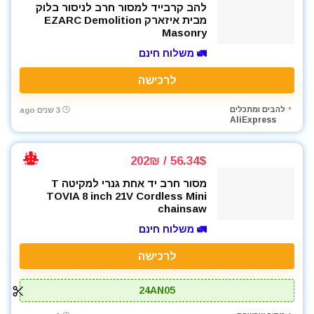
להב קרבייד למסור חרב לניסור בלוק
מבית איזארק EZARC Demolition
Masonry
🚛 משלוח חינם
לרכישה
להבים ומתכלים
3 שנים ago
AliExpress
56.34$ / 202₪
מסור חרב יד אחת גנרי למקיטה T
TOVIA 8 inch 21V Cordless Mini
chainsaw
🚛 משלוח חינם
לרכישה
24AN05