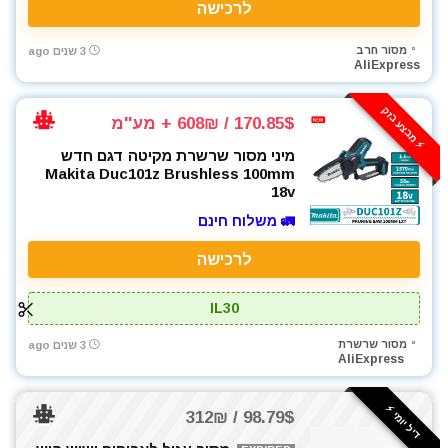
לרכישה
מסור חרב
3 שנים ago
AliExpress
⚡️ מבצע בזק
170.85$ / 608₪ + מע''מ
מיני מסור שרשרת מקיטה דגם חדש
Makita Duc101z Brushless 100mm
18v
🚛 משלוח חינם
לרכישה
IL30
מסור שרשרת
3 שנים ago
AliExpress
דיל יומי ⚡️
98.79$ / 312₪