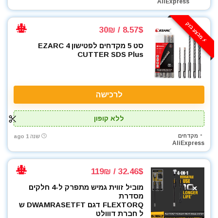
AliExpress
כלי אינסטלציה
כלי גינון
⚡️ מבצע בזק
8.57$ / 30₪
כלי מדידה
כלים ידניים
סט 5 מקדחים לפטישון EZARC 4
CUTTER SDS Plus
כלים לחשמלאים
כרסומים לטרימר / ראוטר
להבים ומתכלים
לרכישה
לרכב
מאוורר טכני
ללא קופון
מברגונים נטענים
מברגות מקדחות ומברגונים
מקדחים
שנה 1 ago
AliExpress
מברגים
מברגת אימפקט
32.46$ / 119₪
מברגת פוטר קלאץ'
מדחס / קומפרסור
מוביל זווית גמיש מתפרק ל-4 חלקים
מסדרת
מולטיטול
FLEXTORQ דגם DWAMRASETFT ש
מזמרה
ל חברת דווולט