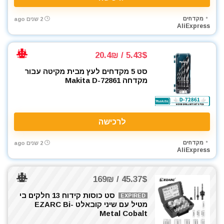
רתכת MIG CO2
מקדחים
2 שנים ago
רתכת אלקטרונית
AliExpress
רתכת ארגון TIG
שואבי אבק
5.43$ / 20.4₪
שונות
סט 5 מקדחים לעץ מבית מקיטה עבור
תיקי כלי עבודה
מקדחה Makita D-72861
All categories
לרכישה
מקדחים
2 שנים ago
AliExpress
45.37$ / 169₪
סט כוסות קידוח 13 חלקים בי
EXPIRED
מטיל עם שיני קובאלט EZARC Bi-
Metal Cobalt