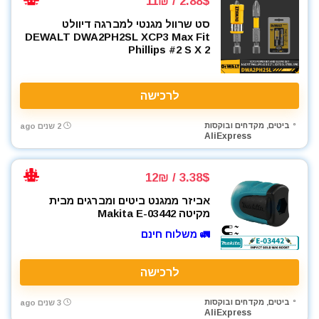
2.88$ / 11₪
סט שרוול מגנטי למברגה דיוולט
DEWALT DWA2PH2SL XCP3 Max Fit
Phillips #2 S X 2
לרכישה
ביטים, מקדחים ובוקסות
2 שנים ago
AliExpress
3.38$ / 12₪
אביזר ממגנט ביטים ומברגים מבית
מקיטה Makita E-03442
🚛 משלוח חינם
לרכישה
ביטים, מקדחים ובוקסות
3 שנים ago
AliExpress