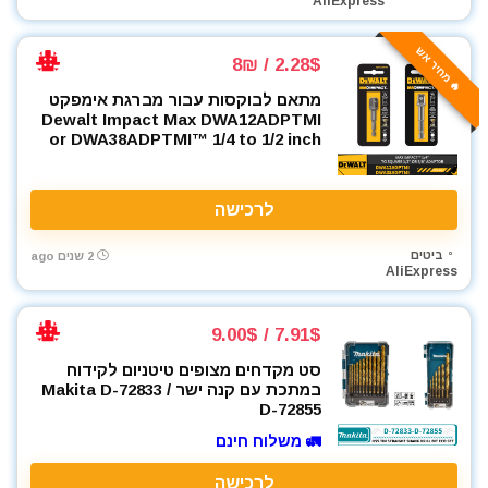
AliExpress
מפתח רטיטה 1/2"
מפתח רטיטה 3/4"
🔥 מחיר אש
מקדחה רוטטת
2.28$ / 8₪
מקדחים
מתאם לבוקסות עבור מברגת אימפקט
מקצוע חשמלי
Dewalt Impact Max DWA12ADPTMI
or DWA38ADPTMI™ 1/4 to 1/2 inch
משאבה טבולה
משאבת ואקום
משחזת זווית
לרכישה
משחזת ציר
ביטים
ניירות ליטוש
2 שנים ago
AliExpress
סוללות
סולמות
7.91$ / 9.00$
סכינים וכלי בישול
סט מקדחים מצופים טיטניום לקידוח
פטישון
במתכת עם קנה ישר Makita D-72833 /
פלס לייזר
D-72855
פנסים ותאורה
🚛 משלוח חינם
קונגו / פטיש חציבה
לרכישה
רתכות