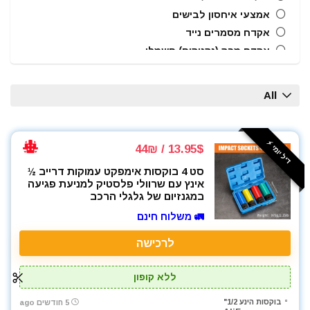
אמצעי איחסון לבישים
אקדח מסמרים נייד
אקדח מרק (נקניקים) חשמלי
אקדח ניטים
אקדח סיליקון חשמלי
All
אקדחי חום
אקדחי מסמרים וסיכות
אקדחי סיליקון ונקניקים
דיל יומי ⚡️
13.95$ / 44₪
ארגזי כלים
סט 4 בוקסות אימפקט עמוקות דרייב ½
בוקסות
אינץ עם שרוולי פלסטיק למניעת פגיעה
בוקסות הינע 1/2"
במגנזיום של גלגלי הרכב
ביטים
🚛 משלוח חינם
ביטים, מקדחים ובוקסות
לרכישה
גוזם גדר חיה
גנרטורים ותחנות כח
ללא קופון
חומרי הדבקה ואיטום
טרימר / ראוטר
בוקסות הינע 1/2"
5 חודשים ago