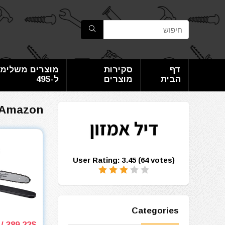
דף
סקירות
מוצרים משלימי
הבית
מוצרים
ל-49$
Amazon
User Rating:
3.45
(
64
votes)
Categories
389.22$ / 1137₪