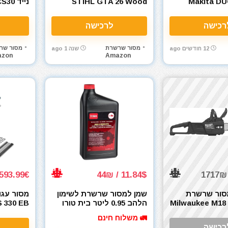
Makita DU
STIHL GTA 26 Wood
נייד 
Cutter עם סוללת AS 2
24V
ומטען AL 1
רכישה
לרכישה
מסור שרשרת
מסור שר
12 חודשים ago
שנה 1 ago
zon
Amazon
93.99€ / 6452₪
11.84$ / 44₪
סור שרשרת
שמן למסור שרשרת לשימון
מסור עג
מילווקי נייד Milwaukee M18
הלהב 0.95 ליטר בית טורו
 330 EB
The Toro Company 38914
FCHS
🚛 משלוח חינם
רכישה