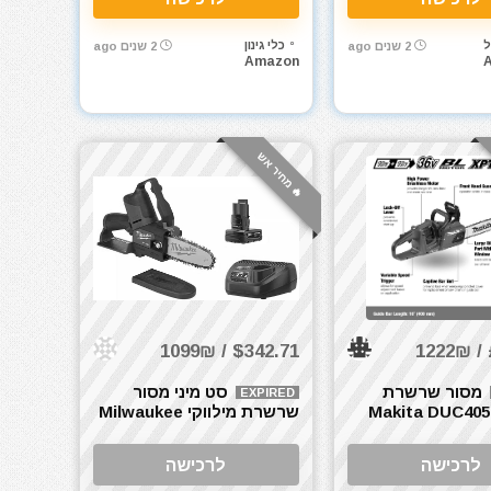
ל
כלי גינון
2 שנים ago
2 שנים ago
Amazon
🔥 מחיר אש
$342.71 / 1099₪
מסור שרשרת
סט מיני מסור
EXPIRED
יטה Makita DUC405Z
שרשרת מילווקי Milwaukee
M12 FUEL HATCHET (6")
Twin 18V (
Brushle
לרכישה
לרכישה