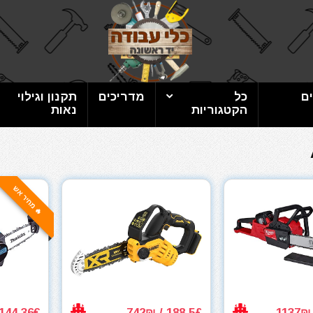
ם
כל
מדריכים
תקנון וגילוי
הקטגוריות
נאות
🔥 מחיר אש
144.36€ / 529₪
188.5£ / 742₪