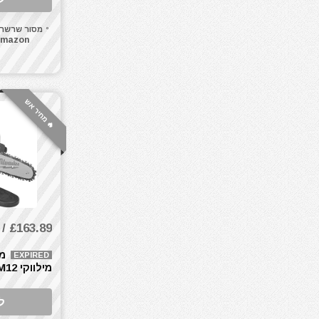
חומרי ניקוי
מסור שרשר
חרמש
mazon
טרימר / ראוטר
כלי אינסטלציה
כלי גינון
🔥 מחיר אש
כלי מדידה
כלי שינוע ועגלות
כליבות בורג
כליבות וקלאמרות
כליבות מהירות
כליבות צינור
כליבות ריתוך
£163.89 / 764₪
כלים ידניים
מ
כלים לחשמלאים
EXPIRED
מילוו
כרסומים לטרימר / ראוטר
Fuel
להבים ומתכלים
ל
לרכב