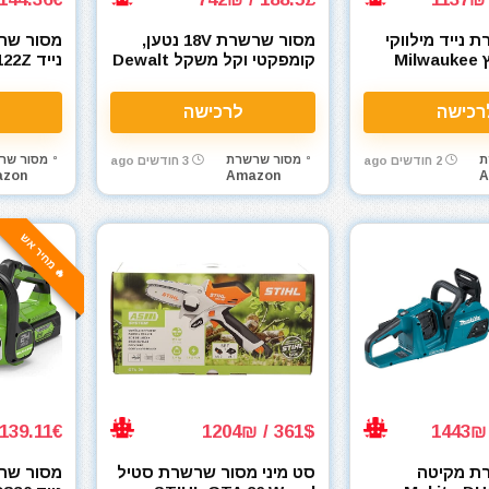
 נייד מילווקי
מסור שרשרת 18V נטען,
מסור שרש
פיול 16 אינץ Milwaukee
קומפקטי וקל משקל Dewalt
נייד Makita LXT DUC122Z
18V DCMPS520N
2727-20
רכישה
לרכישה
ת
מסור שרשרת
מסור שר
2 חודשים ago
3 חודשים ago
zon
Amazon
A
🔥 מחיר אש
139.11€ / 554₪
361$ / 1204₪
ת מקיטה
סט מיני מסור שרשרת סטיל
מסור שרש