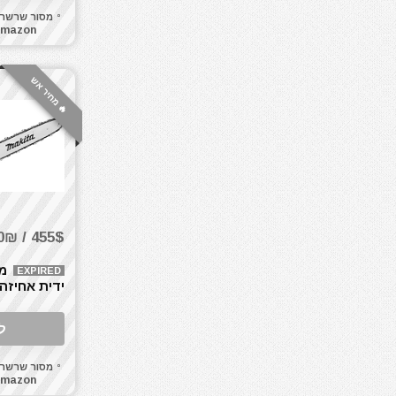
מאוורר טכני
מסור שרשר
mazon
מברגונים נטענים
מברגות מקדחות ומברגונים
מברגים
🔥 מחיר אש
מברגת אימפקט
מברגת גבס
מברגת פוטר קלאץ'
מברזים ומחרוקות
מגרזת
מדחס / קומפרסור
455$ / 1470₪
מדריכים
מולטיטול
מ
EXPIRED
ידית אחיזה
מזמרה
9Z 18V X2
מטען סוללות לרכב
(36V)
ל
מטען סוללות קירי
מטענים
מסור שרשר
מטר
mazon