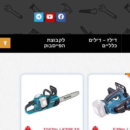
דילז – דילים
לקבוצת
פתח סרגל 
כלליים
הפייסבוק
€308.10 / 1162₪