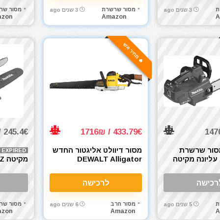
ת
מסור שרשרת
מסור שר
3 שנים ago
3 שנים ago
zon
Amazon
A
🔥 מחיר אש
245.4€ / 958₪
433.79€ / 1716₪
סור שרשרת
מסור דיוולט אליגטור החדש
EXPIRED
 עליונה מקיטה
DEWALT Alligator
מק
Makita XCU0
DWE397 חשמלי
8V 25cm
רכישה
לרכישה
ת
מסור חרב
מסור שר
5 שנים ago
6 שנים ago
zon
Amazon
A