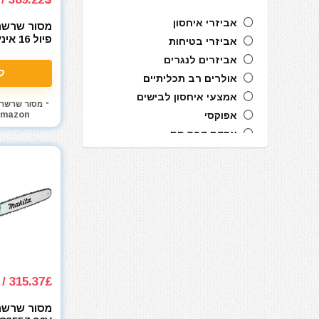
אביזרי איחסון
מסור שרשרת
אביזרי בטיחות
 M18 FUEL
אביזרים לנגרים
ל
אולרים רב תכליתיים
אמצעי איחסון לבישים
מסור שרשר
mazon
אפוקסי
אקדח דבק חם
אקדח מסמרים חשמלי
אקדח מסמרים נייד
אקדח מסמרים פנאומטי
אקדח מרק (נקניקים) חשמלי
אקדח מרק (נקניקים) ידני
אקדח ניטים
אקדח סיכות ידני
315.37£ / 1443₪
אקדח סיליקון חשמלי
אקדח סיליקון ידני
מסור שרשר