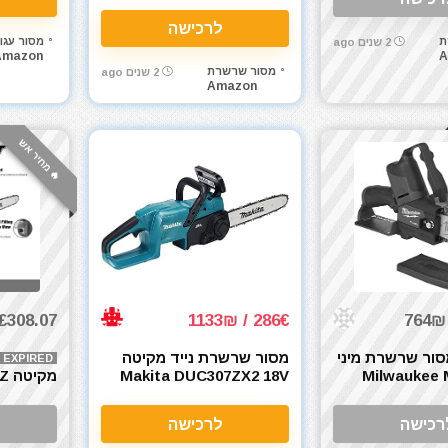
לרכישה
ת
מסור עגו
2 שנים ago
Amazon
A
מסור שרשרת
2 שנים ago
Amazon
🔥 מחיר אש
£308.07 / 1222₪
286€ / 1133₪
סור שרשרת מיני
מסור שרשרת נייד מקיטה
EXPIRED
קי Milwaukee M12
Makita DUC307ZX2 18V
מק
36V) LXT
ss 40cm
רכישה
לרכישה