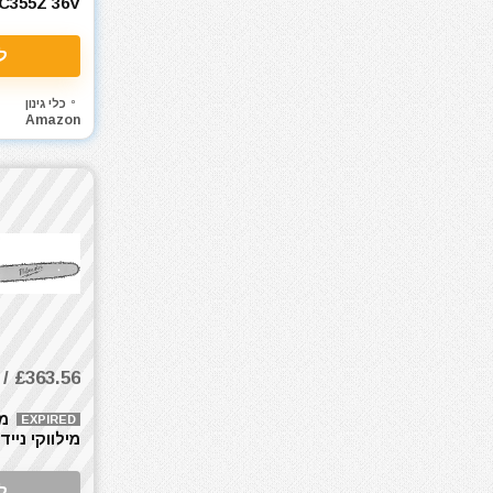
אקדחי חום
C355Z 36V
אקדחי מסמרים וסיכות
ל
אקדחי סיליקון ונקניקים
ארגז כלים מזווד
כלי גינון
ארגזי כלים
Amazon
בגדי עבודה
בוקסות
בוקסות הינע 1/2"
בוקסות הינע 1/4"
בוקסות הינע 3/4"
בוקסות הינע 3/8"
ביגוד והנעלה לעבודה
ביטים
ביטים, מקדחים ובוקסות
£363.56 / 1717₪
גוזם גדר חיה
מ
EXPIRED
גנרטורים ותחנות כח
35-0 35cm
דיבלים וברגים
חומרי הדבקה ואיטום
ל