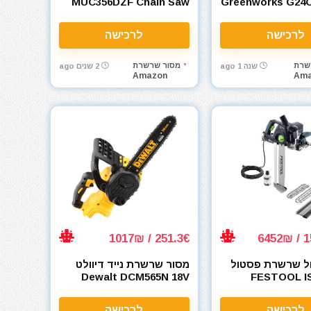
Greenworks G24CS30
MUC356DZF Chain Saw
36V 350 mm
לרכישה
לרכישה
שרת
מסור שרשרת
שנה 1 ago
2 שנים ago
Amazon
Ama
251.3€ / 1017₪
15
ול שרשרת פסטול
מסור שרשרת נייד דיוולט
Dewalt DCM565N 18V
FESTOOL IS
לרכישה
לרכישה