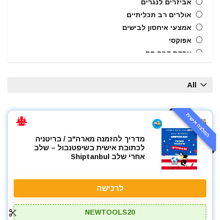
אביזרים לנגרים
אולרים רב תכליתיים
אמצעי איחסון לבישים
אפוקסי
אקדח דבק חם
אקדח מסמרים חשמלי
אקדח מסמרים נייד
All
אקדח מסמרים פנאומטי
אקדח מרק (נקניקים) חשמלי
המלצה אישית
אקדח מרק (נקניקים) ידני
אקדח ניטים
מדריך להזמנה מארה"ב / בריטניה
אקדח סיכות ידני
לכתובת אישית בשיפטנבול – שלב
אקדח סיליקון חשמלי
אחרי שלב Shiptanbul
אקדח סיליקון ידני
אקדחי חום
לרכישה
אקדחי מסמרים וסיכות
אקדחי סיליקון ונקניקים
NEWTOOLS20
ארגז כלים מזווד