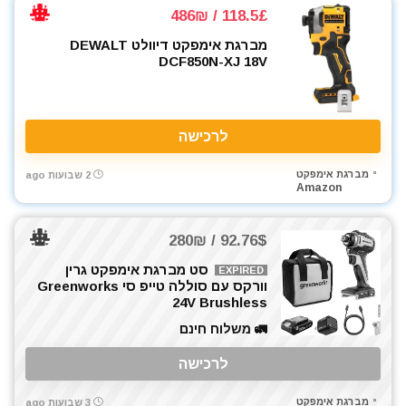
118.5£ / 486₪
מברגת אימפקט דיוולט DEWALT
DCF850N-XJ 18V
לרכישה
מברגת אימפקט
2 שבועות ago
Amazon
92.76$ / 280₪
סט מברגת אימפקט גרין
EXPIRED
וורקס עם סוללה טייפ סי Greenworks
24V Brushless
🚛 משלוח חינם
לרכישה
מברגת אימפקט
3 שבועות ago