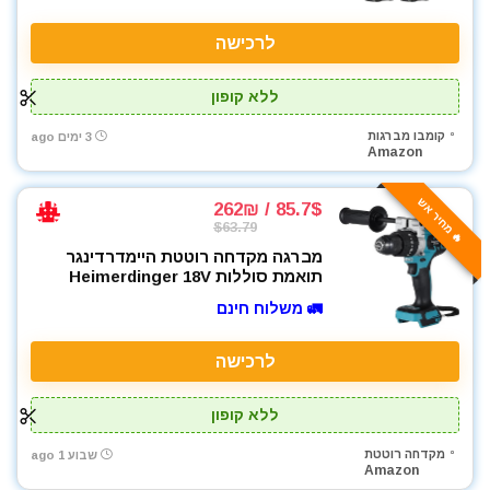
מקדחים
לרכישה
מקצוע חשמלי
מקצוע ידני
ללא קופון
מקצועות
משאבה טבולה
קומבו מברגות
3 ימים ago
Amazon
משאבת ואקום
משחזת זווית
🔥 מחיר אש
85.7$ / 262₪
משחזת ציר
$63.79
ניירות ליטוש
מברגה מקדחה רוטטת היימדרדינגר
תואמת סוללות Heimerdinger 18V
נעלי עבודה
סוללות
🚛 משלוח חינם
סולמות
לרכישה
סכינים וכלי בישול
סקירות מוצרים
ללא קופון
עגלת כלים
ערכות קומבו 3 כלים ויותר
מקדחה רוטטת
שבוע 1 ago
Amazon
פטישון