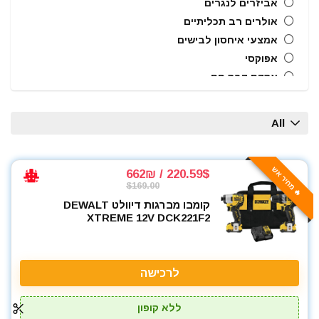
אביזרים לנגרים
אולרים רב תכליתיים
אמצעי איחסון לבישים
אפוקסי
אקדח דבק חם
אקדח מסמרים חשמלי
אקדח מסמרים נייד
All
אקדח מסמרים פנאומטי
אקדח מרק (נקניקים) חשמלי
אקדח מרק (נקניקים) ידני
🔥 מחיר אש
220.59$ / 662₪
$169.00
אקדח ניטים
קומבו מברגות דיוולט DEWALT
אקדח סיכות ידני
XTREME 12V DCK221F2
אקדח סיליקון חשמלי
אקדח סיליקון ידני
אקדחי חום
לרכישה
אקדחי מסמרים וסיכות
אקדחי סיליקון ונקניקים
ללא קופון
ארגז כלים מזווד