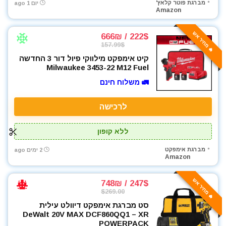
מברגת פוטר קלאץ'
יום 1 ago
מברגים
Amazon
מברגת אימפקט
מברגת גבס
🔥 מחיר אש
222$ / 666₪
157.99$
מברגת פוטר קלאץ'
קיט אימפקט מילווקי פיול דור 3 החדשה
מברזים ומחרוקות
Milwaukee 3453-22 M12 Fuel
מגרזת
🚛 משלוח חינם
מדחס / קומפרסור
מדריכים
לרכישה
מולטיטול
מזמרה
ללא קופון
מטען סוללות לרכב
מברגת אימפקט
מטען סוללות קירי
2 ימים ago
Amazon
מטענים
מטר
🔥 מחיר אש
247$ / 748₪
מכונת חיתוך אריחים
$269.00
מכונת צביעה אירלס
סט מברגת אימפקט דיוולט עילית
DeWalt 20V MAX DCF860QQ1 – XR
מכונת שטיפה בלחץ
POWERPACK