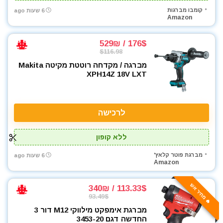
קומבו מברגות
6 שעות ago
ארגזי כלים
Amazon
בגדי עבודה
בוקסות
176$ / 529₪
בוקסות הינע 1/2"
$116.98
בוקסות הינע 1/4"
מברגה / מקדחה רוטטת מקיטה Makita
XPH14Z 18V LXT
בוקסות הינע 3/4"
בוקסות הינע 3/8"
ביגוד והנעלה לעבודה
לרכישה
ביטים
ביטים, מקדחים ובוקסות
ללא קופון
גוזם גדר חיה
גנרטורים ותחנות כח
מברגת פוטר קלאץ'
6 שעות ago
Amazon
דיבלים וברגים
חומרי הדבקה ואיטום
🔥 מחיר אש
113.33$ / 340₪
חומרי ניקוי
93.49$
חרמש
מברגת אימפקט מילווקי M12 דור 3
החדשה דגם 3453-20
טרימר / ראוטר