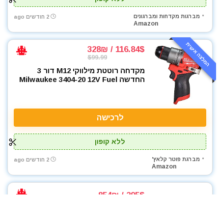
מברגות מקדחות ומברגונים
2 חודשים ago
Amazon
המלצה אישית
116.84$ / 328₪
$99.99
מקדחה רוטטת מילווקי M12 דור 3
החדשה Milwaukee 3404-20 12V Fuel
לרכישה
ללא קופון
מברגת פוטר קלאץ'
2 חודשים ago
Amazon
295$ / 854₪
סט מברגת פוטר / מקדחה DEWALT
20V MAX XR DCD801QQ2 – עם מנוע