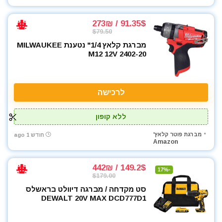
91.35$ / 273₪
$79.50
מברגת קלאץ 1/4" נטענת MILWAUKEE
M12 12V 2402-20
לרכישה
ללא קופון
מברגת פוטר קלאץ'
חודש 1 ago
Amazon
149.2$ / 442₪
-17%
$179.00
סט מקדחה / מברגה דיוולט בראשלס
DEWALT 20V MAX DCD777D1