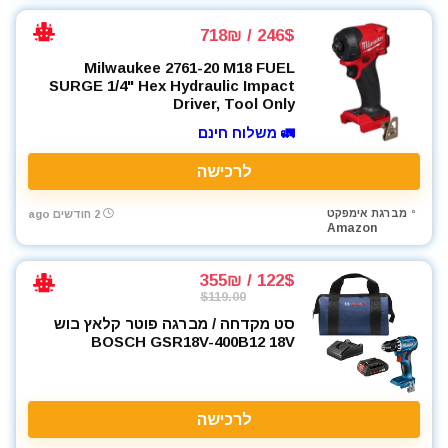
246$ / 718₪
Milwaukee 2761-20 M18 FUEL
SURGE 1/4" Hex Hydraulic Impact
Driver, Tool Only
🚛 משלוח חינם
לרכישה
מברגת אימפקט
2 חודשים ago
Amazon
122$ / 355₪
$119.00
סט מקדחה / מברגה פוטר קלאץ בוש
BOSCH GSR18V-400B12 18V
לרכישה