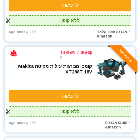
רתכת ארגון TIG
לרכישה
שואבי אבק
שונות
ללא קופון
תיקי כלי עבודה
מברגת פוטר קלאץ'
2 שבועות ago
All categories
Amazon
🔥 מחיר אש
456$ / 1385₪
$
קומבו מברגות עילית מקיטה Makita
XT288T 18V
לרכישה
ללא קופון
קומבו מברגות
2 שבועות ago
Amazon