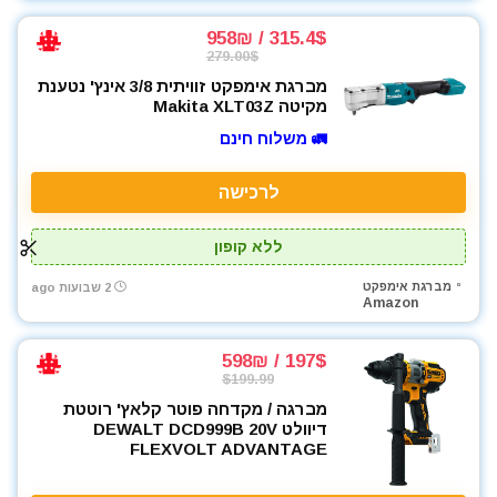
פלאיירים וצבתות
315.4$ / 958₪
פלס
279.00$
פלס לייזר
מברגת אימפקט זוויתית 3/8 אינץ' נטענת
פנסים ותאורה
מקיטה Makita XLT03Z
קומבו 3 כלים
🚛 משלוח חינם
קומבו 4 כלים
קומבו 5 כלים
לרכישה
קומבו 6 כלים
קומבו 7 כלים
ללא קופון
קומבו 8 כלים
מברגת אימפקט
2 שבועות ago
Amazon
קומבו מברגות
קונגו / פטיש חציבה
197$ / 598₪
ראטצ'ט נטען
$199.99
ראטצ'ט נטען / חשמלי
מברגה / מקדחה פוטר קלאץ' רוטטת
רתכות
דיוולט DEWALT DCD999B 20V
רתכת MIG CO2
FLEXVOLT ADVANTAGE
רתכת אלקטרונית