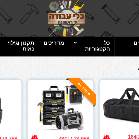
ם
כל
מדריכים
תקנון וגילוי
הקטגוריות
נאות
🔥 מחיר אש
170.75$ / 488₪
13.95$ / 43₪