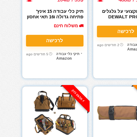
קצועי על גלגלים
תיק כלי עבודה 15 אינץ'
רולי) DEWALT PRO
פתיחה גדולה ו16 תאי אחסון
UUP Heavy Duty Tool
Backpack on
🚛 משלוח חינם
Bag
לרכישה
לרכישה
עבודה
2 חודשים ago
Ama
תיקי כלי עבודה
5 חודשים ago
Amazon
⚡️ מבצע בזק