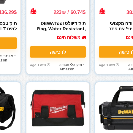
136.29$ / 485₪
60.74$ / 223₪
ודה מקצועי
תיק דיוולט DEWATool
תיק טכנא
ולט 20 אינץ' עם פתח
Bag, Water Resistant,
למים
DEWA
Hard Bottom, 16-inch,
T560102
ינם
🚛 משלוח חינם
Professional Tool Tote
DWST560
(DWST560103)
רכישה
לרכישה
אביזרי אי
zon
דה
תיקי כלי עבודה
שנה 1 ago
שנה 1 ago
Amazon
A