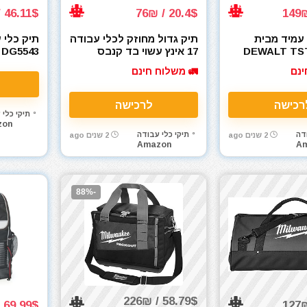
46.11$ / 173₪
20.4$ / 76₪
עמיד מבית
תיק גדול מחוזק לכלי עבודה
ט DEWALT TSTAK
17 אינץ עשוי בד קנבס
DG5543
Tool B (דגם
מילווקי Milwaukee
ינם
🚛 משלוח חינם
D
רכישה
לרכישה
תיקי כלי 
zon
דה
תיקי כלי עבודה
2 שנים ago
2 שנים ago
Amazon
A
-88%
58.79$ / 226₪
69.99$ / 255₪