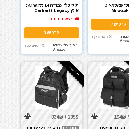
וקי פאקאאוט
תיק כלי עבודה carhartt 14
Milwauke
אינץ Carhartt Legacy
Tool Bag
PACKOUT T
🚛 משלוח חינם
לרכישה
לרכישה
עבודה
4 שנים ago
Ama
תיקי כלי עבודה
4 שנים ago
Amazon
דיל יומי ⚡️
105$ / 334₪
תיק גב וכנאים
תיק גב כלי עבודה
EXPIRED