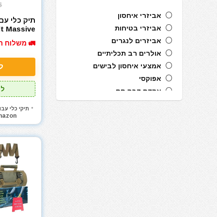
$
אביזרי איחסון
תיק כלי עב
אביזרי בטיחות
t Massive
Mouth
אביזרים לנגרים
🚛 משלוח ח
אולרים רב תכליתיים
אמצעי איחסון לבישים
ל
אפוקסי
לל
אקדח דבק חם
אקדח מסמרים חשמלי
תיקי כלי עבו
mazon
אקדח מסמרים נייד
אקדח מסמרים פנאומטי
אקדח מרק (נקניקים) חשמלי
אקדח מרק (נקניקים) ידני
אקדח ניטים
אקדח סיכות ידני
אקדח סיליקון חשמלי
אקדח סיליקון ידני