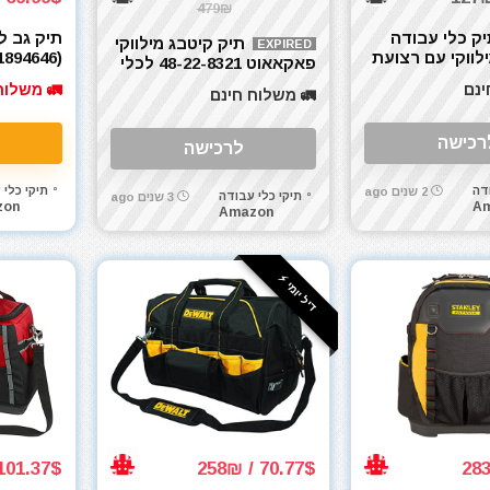
479₪
ק כלי עבודה
תיק קיטבג מילווקי
EXPIRED
לווקי עם רצועת
894646)
פאקאאוט 48-22-8321 לכלי
Milwaukee 9020330
עבודה 38 ס"מ מבית
ינם
🚛 משלוח
🚛 משלוח חינם
Milwaukee PACKOUT
רכישה
לרכישה
דה
תיקי כלי 
2 שנים ago
תיקי כלי עבודה
3 שנים ago
zon
A
Amazon
דיל יומי ⚡️
101.37$ / 352₪
70.77$ / 258₪