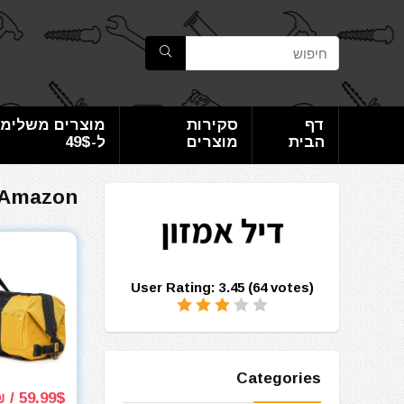
דף
סקירות
מוצרים משלימי
הבית
מוצרים
ל-49$
Amazon
User Rating:
3.45
(
64
votes)
Categories
59.99$ / 184₪