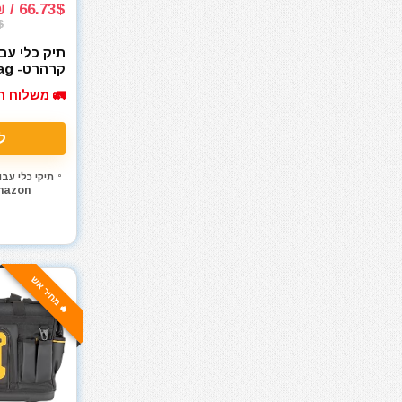
66.73$ / 212₪
חומרי ניקוי
$
חרמש
תיק כלי עב
טרימר / ראוטר
קרה
rtt Brown
כלי אינסטלציה
🚛 משלוח ח
כלי גינון
כלי מדידה
ל
כלי שינוע ועגלות
תיקי כלי עבו
כליבות בורג
mazon
כליבות וקלאמרות
כליבות מהירות
כליבות צינור
כליבות ריתוך
🔥 מחיר אש
כלים ידניים
כלים לחשמלאים
כרסומים לטרימר / ראוטר
להבים ומתכלים
לרכב