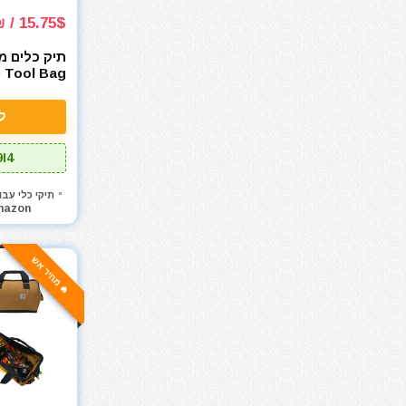
אקדחי חום
15.75$ / 49₪
אקדחי מסמרים וסיכות
אקדחי סיליקון ונקניקים
ארגז כלים מזווד
p Tool Bag
ארגזי כלים
אוקספורד 1200D
ל
בגדי עבודה
בוקסות
I4
בוקסות הינע 1/2"
בוקסות הינע 1/4"
תיקי כלי עבו
mazon
בוקסות הינע 3/4"
בוקסות הינע 3/8"
ביגוד והנעלה לעבודה
🔥 מחיר אש
ביטים
ביטים, מקדחים ובוקסות
גוזם גדר חיה
גנרטורים ותחנות כח
דיבלים וברגים
חומרי הדבקה ואיטום