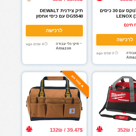
תיק גב לנוקס עם 30 כיסים
תיק צידנית DEWALT
LENOX (1
DG5540 עם כיסי אחסון
 חינם
לרכישה
לרכישה
תיקי כלי עבודה
4 שנים ago
Amazon
עבודה
3 שנים ago
Ama
🔥 מחיר אש
39.47$ / 132₪