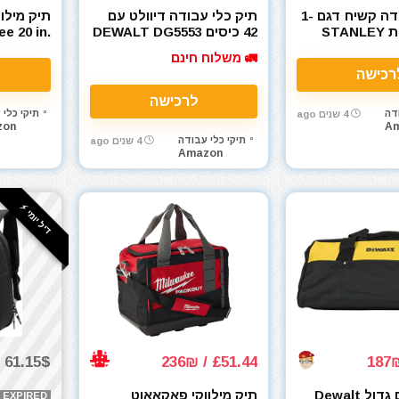
תיק גב עבודה קשיח דגם 1-
תיק כלי עבודה דיוולט עם
תיק מילו
95-611 מבית STANLEY
42 כיסים DEWALT DG5553
e 20 in.
ool Bag
Tool Bag 18 in
🚛 משלוח חינם
רכישה
לרכישה
דה
תיקי כלי 
4 שנים ago
zon
A
תיקי כלי עבודה
4 שנים ago
Amazon
דיל יומי ⚡️
61.15$ / 194₪
£51.44 / 236₪
תיק קבלנים גדול Dewalt
תיק מילווקי פאקאאוט
EXPIRED