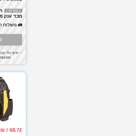
מסור נימה
מסור סרט
תי
EXPIRED
מבד ענק מי
מסור עגול
כתף 36
מסור עגול למתכת
🚛 משלוח ח
23x12x12
מסור פנדל גרונג
ל
מסור שולחני
מסור שורף
תיקי כלי עבו
מסור שרשרת
mazon
מסורים
מסכות ריתוך
מעילים
מערבל דבק / צבע
מפוח עלים
מפסלות
מפתח רטיטה 1"
מפתח רטיטה 1/2"
מפתח רטיטה 3/4"
68.7£ / 283₪
מפתח רטיטה 3/8"