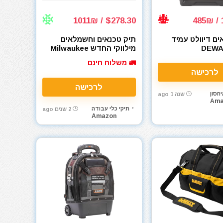
$278.30 / 1011₪
ים דיוולט עמיד
תיק טכנאים וחשמלאים
 DEWALT
מילווקי החדש Milwaukee
PACKOUT 10 in.
DWS
🚛 משלוח חינם
Structured Tote
לרכישה
לרכישה
חסון
שנה 1 ago
Ama
תיקי כלי עבודה
2 שנים ago
Amazon