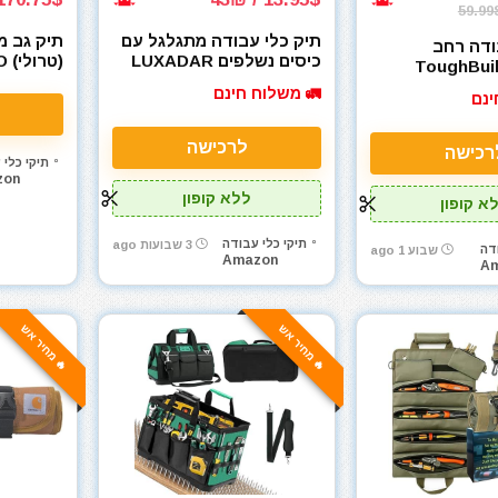
59.99
תיק כלי עבודה מתגלגל עם
תיק גב מ
ודה רחב
כיסים נשלפים LUXADAR
(ט
ToughBuil
(6 פאוצ'ים)
 Wheels
🚛 משלוח חינם
ינם
לרכישה
רכישה
תיקי כלי 
zon
ללא קופון
א קופון
תיקי כלי עבודה
3 שבועות ago
דה
שבוע 1 ago
Amazon
A
🔥 מחיר אש
🔥 מחיר אש