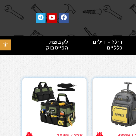
דילז – דילים
לקבוצת
פתח סרגל 
כלליים
הפייסבוק
33$ / 104₪