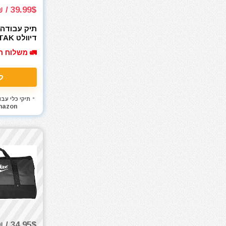
מכונת חיתוך אריחים
39.99$ / 149₪
מכונת צביעה אירלס
תיק עבודה 
מכונת שטיפה בלחץ
דיוול
מכסחות דשא
ag
🚛 משלוח ח
WST17623)
מכשירי מדידה ופלסים
מלחם
ל
מלחציים
מלטשת / משייפת
תיקי כלי עבו
mazon
מלטשת אקסצנטרית
מלטשת מרובעת
מלטשת סרט
מסור אנכי
מסור גבהים
מסור גרונג
מסור וידיה
מסור חרב
מסור מסילה
34.95$ / 127₪