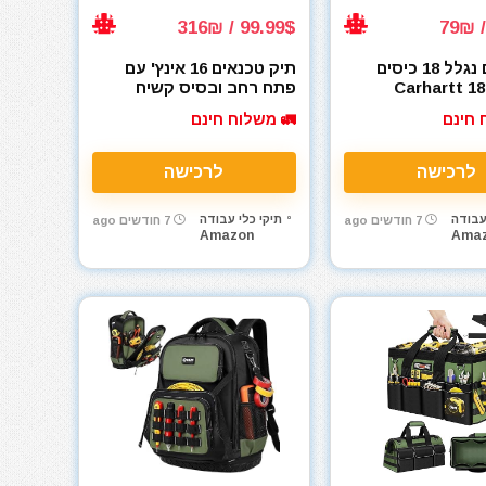
99.99$ / 316₪
תיק כלים נגלל 18 כיסים
תיק טכנאים 16 אינץ' עם
רהרט Carhartt 18-
פתח רחב ובסיס קשיח
Pocket Utility T
קרהרט Carhartt Onsite
 חינם
🚛 משלוח חינם
Durable Tool Bag
Carhartt Brown
לרכישה
לרכישה
עבודה
תיקי כלי עבודה
7 חודשים ago
7 חודשים ago
Amazon
Ama