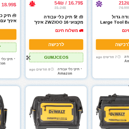
16.79$ / 54₪
18.99$ / 62₪
31.24$
74.99
ודה גדול
🧰 🛠️ תיק כלי עבודה
רט- Large Tool Bag
מקצועי ZWZIOO 16 אינץ'
uty Tool
Carha
עם 19 תאים
ינם
🚛 משלוח חינם
Bag
רכישה
לרכישה
7
דה
GUMJCEOS
7 חודשים ago
תיקי כלי 
A
zon
תיקי כלי עבודה
8 חודשים ago
Amazon