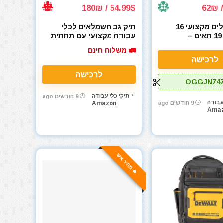
54.99$ / 180₪
🧰 תיק כלים מקצועי 16
תיק גב חשמלאים לכלי
אינץ' עם 19 תאים –
עבודה מקצועי עם תחתית
Veitorld Heavy D
קשיחה UUP Tool
🚛 משלוח חינם
Backpack
לרכישה
לרכישה
OGGJN74
תיקי כלי עבודה
9 חודשים ago
עבודה
9 חודשים ago
Amazon
Ama
🔥 מחיר אש