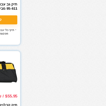
מפתח שבדי
מפתחות רטיטה
FATMAX
מקדחה רוטטת
ל
מקדחים
מקצוע חשמלי
תיקי כלי עבו
mazon
מקצוע ידני
מקצועות
משאבה טבולה
משאבת ואקום
משחזת זווית
משחזת ציר
ניירות ליטוש
נעלי עבודה
סוללות
סולמות
$55.95 / 187₪
סכינים וכלי בישול
סקירות מוצרים