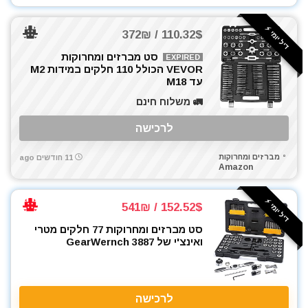
ארגזי כלים
דיל יומי ⚡️
110.32$ / 372₪
בגדי עבודה
בוקסות
סט מברזים ומחרוקות
EXPIRED
VEVOR הכולל 110 חלקים במידות M2
בוקסות הינע 1/2"
עד M18
בוקסות הינע 1/4"
🚛 משלוח חינם
בוקסות הינע 3/4"
בוקסות הינע 3/8"
לרכישה
ביגוד והנעלה לעבודה
מברזים ומחרוקות
11 חודשים ago
ביטים
Amazon
ביטים, מקדחים ובוקסות
גוזם גדר חיה
דיל יומי ⚡️
152.52$ / 541₪
גנרטורים ותחנות כח
סט מברזים ומחרוקות 77 חלקים מטרי
דיבלים וברגים
ואינצ'י של GearWernch 3887
חומרי הדבקה ואיטום
חומרי ניקוי
חרמש
לרכישה
טרימר / ראוטר