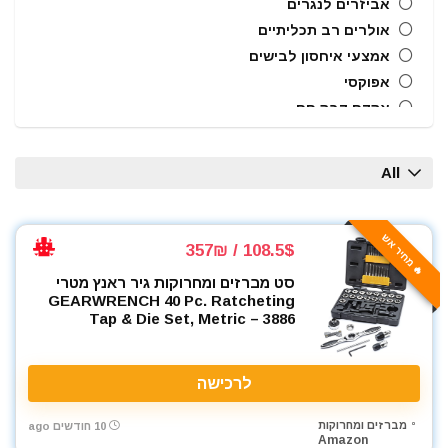
אביזרים לנגרים
אולרים רב תכליתיים
אמצעי איחסון לבישים
אפוקסי
אקדח דבק חם
אקדח מסמרים חשמלי
אקדח מסמרים נייד
All
אקדח מסמרים פנאומטי
אקדח מרק (נקניקים) חשמלי
אקדח מרק (נקניקים) ידני
🔥 מחיר אש
108.5$ / 357₪
אקדח ניטים
סט מברזים ומחרוקות גיר ראנץ מטרי
אקדח סיכות ידני
GEARWRENCH 40 Pc. Ratcheting
אקדח סיליקון חשמלי
Tap & Die Set, Metric – 3886
אקדח סיליקון ידני
אקדחי חום
לרכישה
אקדחי מסמרים וסיכות
אקדחי סיליקון ונקניקים
מברזים ומחרוקות
10 חודשים ago
Amazon
ארגז כלים מזווד