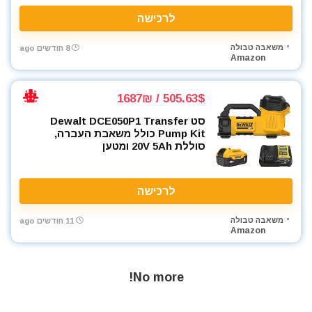
כלי אינסטלציה
לרכישה
כלי גינון
משאבה טבולה
כלי מדידה
8 חודשים ago
Amazon
כלי שינוע ועגלות
כליבות בורג
505.63$ / 1687₪
כליבות וקלאמרות
סט Dewalt DCE050P1 Transfer
כליבות מהירות
Pump Kit כולל משאבת העברה,
כליבות צינור
סוללת 20V 5Ah ומטען
כליבות ריתוך
כלים ידניים
לרכישה
כלים לחשמלאים
כרסומים לטרימר / ראוטר
משאבה טבולה
11 חודשים ago
להבים ומתכלים
Amazon
לרכב
מאוורר טכני
No more!
מברגונים נטענים
מברגות מקדחות ומברגונים