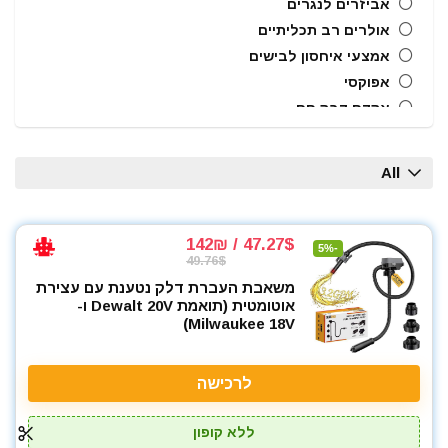
אביזרים לנגרים
אולרים רב תכליתיים
אמצעי איחסון לבישים
אפוקסי
אקדח דבק חם
אקדח מסמרים חשמלי
אקדח מסמרים נייד
All
אקדח מסמרים פנאומטי
אקדח מרק (נקניקים) חשמלי
אקדח מרק (נקניקים) ידני
47.27$ / 142₪
-5%
49.76$
אקדח ניטים
משאבת העברת דלק נטענת עם עצירת
אקדח סיכות ידני
אוטומטית (תואמת Dewalt 20V ו-
אקדח סיליקון חשמלי
Milwaukee 18V)
אקדח סיליקון ידני
אקדחי חום
לרכישה
אקדחי מסמרים וסיכות
אקדחי סיליקון ונקניקים
ללא קופון
ארגז כלים מזווד