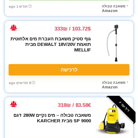
משאבה טבולה
חודש 1 ago
ארגזי כלים
Amazon
בגדי עבודה
בוקסות
103.72$ / 333₪
בוקסות הינע 1/2"
גוף סטיק משאבת העברת מים אלחוטית
בוקסות הינע 1/4"
תואמת DEWALT 18V/20V מבית
בוקסות הינע 3/4"
MELLIF
בוקסות הינע 3/8"
ביגוד והנעלה לעבודה
לרכישה
ביטים
ביטים, מקדחים ובוקסות
משאבה טבולה
8 חודשים ago
Amazon
גוזם גדר חיה
גנרטורים ותחנות כח
דיל יומי ⚡️
דיבלים וברגים
83.58€ / 318₪
חומרי הדבקה ואיטום
משאבה טבולה – מים נקיים 280W דגם
חומרי ניקוי
SP 9000 מבית KARCHER
חרמש
טרימר / ראוטר