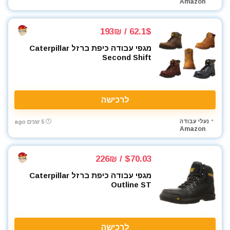
מסור עגול למתכת
Amazon
מסור פנדל גרונג
מסור שולחני
62.1$ / 193₪
מסור שורף
מגפי עבודה כיפת ברזל Caterpillar
מסור שרשרת
Second Shift
מסורים
מסכות ריתוך
מעילים
לרכישה
מערבל דבק / צבע
מפוח עלים
נעלי עבודה
5 שנים ago
Amazon
מפסלות
מפתח רטיטה 1"
$70.03 / 226₪
מפתח רטיטה 1/2"
מפתח רטיטה 3/4"
מגפי עבודה כיפת ברזל Caterpillar
Outline ST
מפתח רטיטה 3/8"
מפתח שבדי
מפתחות רטיטה
מקדחה רוטטת
לרכישה