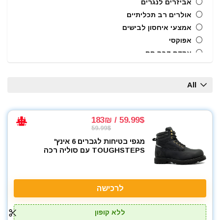
אביזרים לנגרים
אולרים רב תכליתיים
אמצעי איחסון לבישים
אפוקסי
אקדח דבק חם
אקדח מסמרים חשמלי
אקדח מסמרים נייד
All
אקדח מסמרים פנאומטי
אקדח מרק (נקניקים) חשמלי
אקדח מרק (נקניקים) ידני
59.99$ / 183₪
59.99$
אקדח ניטים
מגפי בטיחות לגברים 6 אינץ'
אקדח סיכות ידני
TOUGHSTEPS עם סוליה רכה
אקדח סיליקון חשמלי
אקדח סיליקון ידני
אקדחי חום
לרכישה
אקדחי מסמרים וסיכות
אקדחי סיליקון ונקניקים
ללא קופון
ארגז כלים מזווד