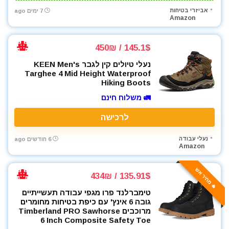
אביזרי בטיחות
7 ימים ago
ארגזי כלים
Amazon
בגדי עבודה
בוקסות
145.1$ / 450₪
בוקסות הינע 1/2"
נעלי טיולים קין לגבר KEEN Men's
בוקסות הינע 1/4"
Targhee 4 Mid Height Waterproof
בוקסות הינע 3/4"
Hiking Boots
בוקסות הינע 3/8"
🚛 משלוח חינם
ביגוד והנעלה לעבודה
לרכישה
ביטים
ביטים, מקדחים ובוקסות
נעלי עבודה
6 חודשים ago
גוזם גדר חיה
Amazon
גנרטורים ותחנות כח
🔥 מחיר אש
דיבלים וברגים
135.91$ / 434₪
חומרי הדבקה ואיטום
טימברלנד פרו מגפי עבודה תעשייתיים
חומרי ניקוי
גובה 6 אינץ' עם כיפת בטיחות מחומרים
מרוכבים Timberland PRO Sawhorse
חרמש
6 Inch Composite Safety Toe
טרימר / ראוטר