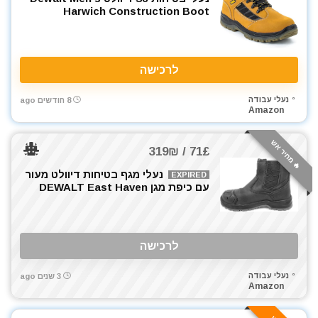
מברגים
Harwich Construction Boot
מברגת אימפקט
מברגת גבס
מברגת פוטר קלאץ'
לרכישה
מברזים ומחרוקות
נעלי עבודה
מגרזת
8 חודשים ago
Amazon
מדחס / קומפרסור
מדריכים
🔥 מחיר אש
71£ / 319₪
מולטיטול
נעלי מגף בטיחות דיוולט מעור
מזמרה
EXPIRED
עם כיפת מגן DEWALT East Haven
מטען סוללות לרכב
מטען סוללות קירי
מטענים
לרכישה
מטר
מכונת חיתוך אריחים
נעלי עבודה
3 שנים ago
מכונת צביעה אירלס
Amazon
מכונת שטיפה בלחץ