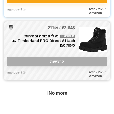
מקדחים
נעלי עבודה
5 שנים ago
מקצוע חשמלי
Amazon
מקצוע ידני
מקצועות
63.64$ / 211₪
משאבה טבולה
נעלי עבודה ובטיחות
EXPIRED
משאבת ואקום
Timberland PRO Direct Attach עם
משחזת זווית
כיפת מגן
משחזת ציר
ניירות ליטוש
לרכישה
נעלי עבודה
סוללות
נעלי עבודה
5 שנים ago
Amazon
סולמות
סכינים וכלי בישול
סקירות מוצרים
No more!
עגלת כלים
ערכות קומבו 3 כלים ויותר
פטישון