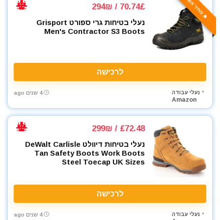
🔥 מחיר אש
מכסחות דשא
70.74£ / 294₪
מכשירי מדידה ופלסים
נעלי בטיחות גרי ספורט Grisport
מלחם
Men's Contractor S3 Boots
מלחציים
מלטשת / משייפת
מלטשת אקסצנטרית
לרכישה
מלטשת מרובעת
מלטשת סרט
נעלי עבודה
4 שנים ago
Amazon
מסור אנכי
מסור גבהים
£72.48 / 299₪
מסור גרונג
מסור וידיה
נעלי בטיחות דיוולט DeWalt Carlisle
Tan Safety Boots Work Boots
מסור חרב
Steel Toecap UK Sizes
מסור מסילה
מסור נימה
לרכישה
מסור סרט
מסור עגול
נעלי עבודה
4 שנים ago