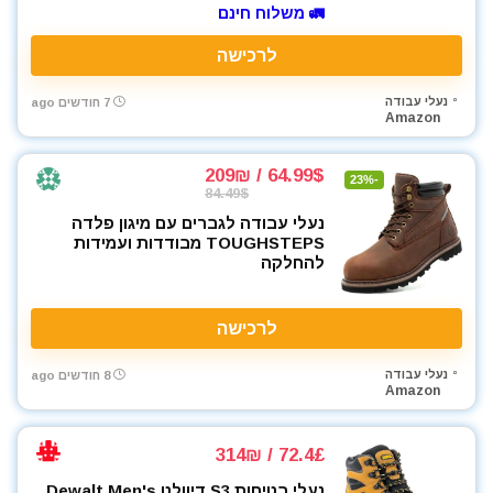
🚛 משלוח חינם
כלי אינסטלציה
כלי גינון
לרכישה
כלי מדידה
נעלי עבודה
7 חודשים ago
כלי שינוע ועגלות
Amazon
כליבות בורג
כליבות וקלאמרות
64.99$ / 209₪
-23%
כליבות מהירות
84.49$
כליבות צינור
נעלי עבודה לגברים עם מיגון פלדה
TOUGHSTEPS מבודדות ועמידות
כליבות ריתוך
להחלקה
כלים ידניים
כלים לחשמלאים
לרכישה
כרסומים לטרימר / ראוטר
להבים ומתכלים
נעלי עבודה
8 חודשים ago
לרכב
Amazon
מאוורר טכני
מברגונים נטענים
72.4£ / 314₪
מברגות מקדחות ומברגונים
נעלי בטיחות S3 דיוולט Dewalt Men's