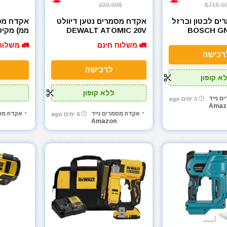
239.00$
$715.0
ם לבטון וברזל
אקדח מסמרים נטען דיוולט
DEWALT ATOMIC 20V
BOSCH GN
02Z 18V
MAX* Brushless
PROFAC
🚛 משלוח חינם
🚛 משלוח
Cordless 23 Ga. Pin
Concr
רכישה
Nailer DCN623B
לרכישה
א קופון
ללא קופון
ם נייד
3 ימים ago
Amaz
אקדח מסמרים נייד
אקדח מסמ
6 ימים ago
Amazon