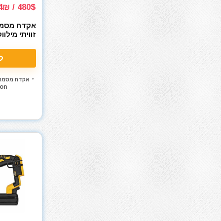
מכונת חיתוך אריחים
480$ / 1484₪
מכונת צביעה אירלס
אקדח מסמרי
מכונת שטיפה בלחץ
זוויתי מילווק
מכסחות דשא
745-20 M18
e Framing
מכשירי מדידה ופלסים
ל
Nailer
מלחם
אקדח מסמרי
מלחציים
on
מלטשת / משייפת
מלטשת אקסצנטרית
מלטשת מרובעת
מלטשת סרט
מסור אנכי
מסור גבהים
מסור גרונג
מסור וידיה
מסור חרב
מסור מסילה