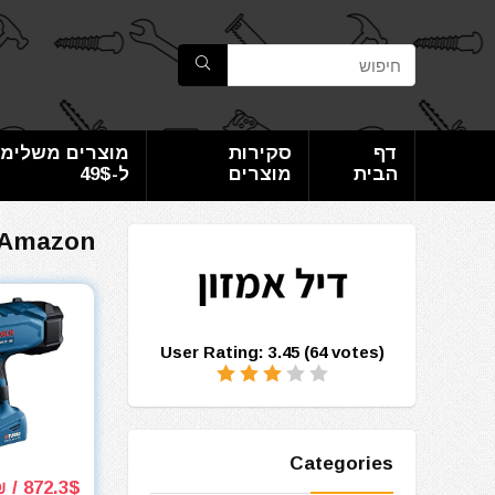
דף
סקירות
מוצרים משלימי
הבית
מוצרים
ל-49$
Amazon
User Rating:
3.45
(
64
votes)
Categories
872.3$ / 2678₪