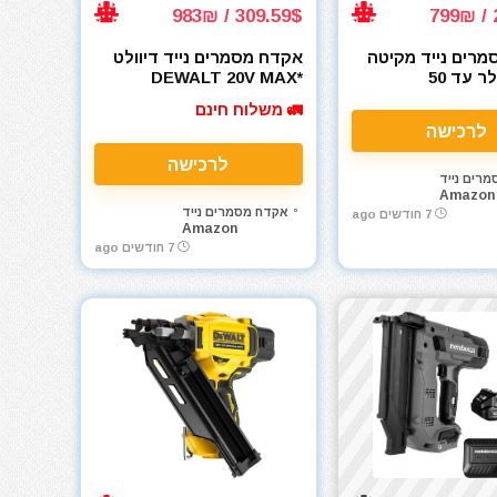
309.59$ / 983₪
רים נייד מקיטה
אקדח מסמרים נייד דיוולט
בראד ניילר עד 50
DEWALT 20V MAX*
מ"מ מקיטה XNB01Z 18V
Cordless Brad Nailer,
🚛 משלוח חינם
18GA (DCN680B)
לרכישה
לרכישה
רים נייד
Amazon
אקדח מסמרים נייד
7 חודשים ago
Amazon
7 חודשים ago