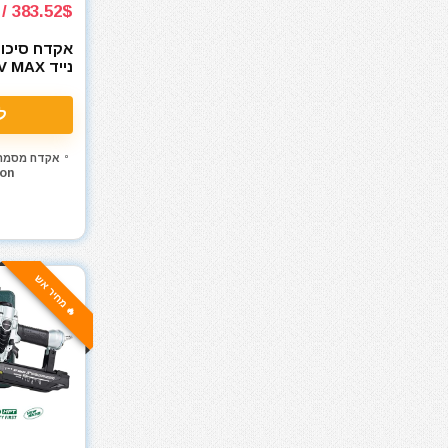
מסור נימה
383.52$ / 1218₪
מסור סרט
אקדח סיכות
מסור עגול
נייד AX
מסור עגול למתכת
n Stapler
(DCN681B)
מסור פנדל גרונג
ל
מסור שולחני
מסור שורף
אקדח מסמרי
on
מסור שרשרת
מסורים
מסכות ריתוך
מעילים
🔥 מחיר אש
מערבל דבק / צבע
מפוח עלים
מפסלות
מפתח רטיטה 1"
מפתח רטיטה 1/2"
מפתח רטיטה 3/4"
מפתח רטיטה 3/8"