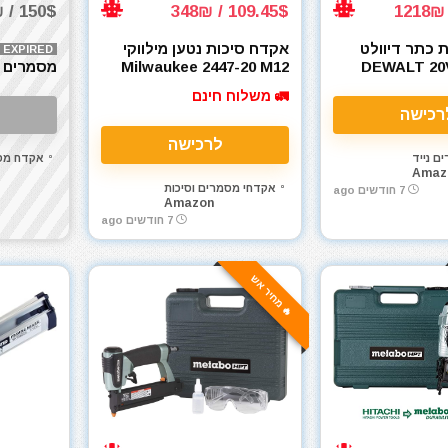
150$ / 488₪
109.45$ / 348₪
 כתר דיוולט
אקדח סיכות נטען מילווקי
EXPIRED
DEWALT 20V M
Milwaukee 2447-20 M12
מסמרים מ
Narrow Crow
3/8 Crown Stapler
(
🚛 משלוח חינם
8-Ga 16-
18GA 
רכישה
T1850DG
לרכישה
ם נייד
אקדח מסמ
Amaz
אקדחי מסמרים וסיכות
7 חודשים ago
Amazon
7 חודשים ago
🔥 מחיר אש