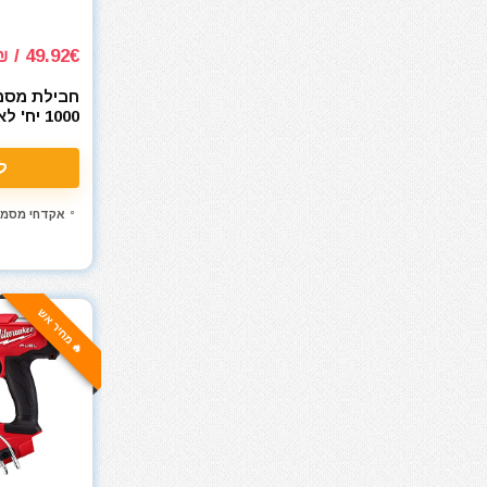
חומרי ניקוי
חרמש
49.92€ / 170₪
טרימר / ראוטר
כלי אינסטלציה
DEWALT
כלי גינון
כלי מדידה
ל
כלי שינוע ועגלות
אקדחי מסמרי
כליבות בורג
כליבות וקלאמרות
כליבות מהירות
כליבות צינור
🔥 מחיר אש
כליבות ריתוך
כלים ידניים
כלים לחשמלאים
כרסומים לטרימר / ראוטר
להבים ומתכלים
לרכב