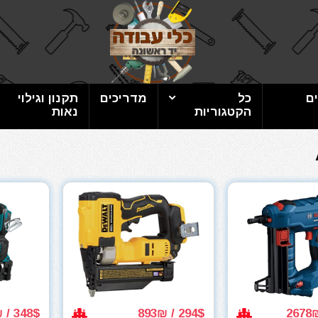
ם
כל
מדריכים
תקנון וגילוי
הקטגוריות
נאות
348$ / 1057₪
294$ / 893₪