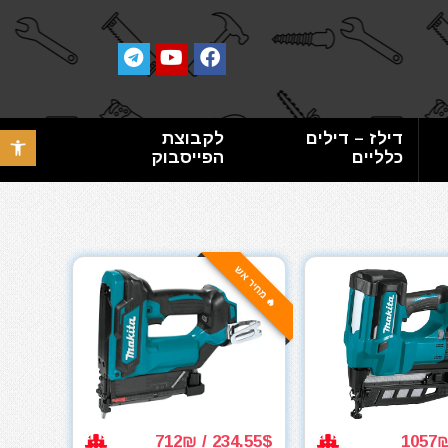
דילז – דילים
לקבוצת
פתח סרגל 
כלליים
הפייסבוק
🔥 מחיר אש
234.55$ / 712₪