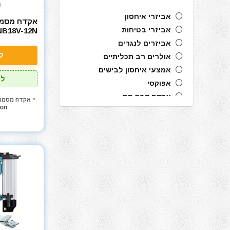
0
אביזרי איחסון
אקדח מסמרי
אביזרי בטיחות
B18V-12N
TOR™ 18V
אביזרים לנגרים
ete Nailer
ל
אולרים רב תכליתיים
אמצעי איחסון לבישים
לל
אפוקסי
אקדח דבק חם
אקדח מסמרי
on
אקדח מסמרים חשמלי
אקדח מסמרים נייד
אקדח מסמרים פנאומטי
אקדח מרק (נקניקים) חשמלי
אקדח מרק (נקניקים) ידני
אקדח ניטים
אקדח סיכות ידני
אקדח סיליקון חשמלי
אקדח סיליקון ידני