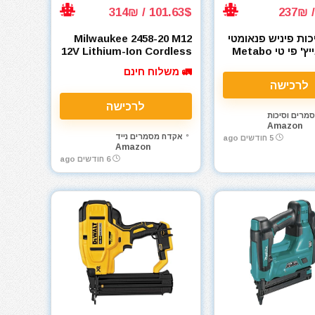
101.63$ / 314₪
ות פיניש פנאומטי
Milwaukee 2458-20 M12
מטאבו אייץ' פי טי Metabo
12V Lithium-Ion Cordless
Palm Nailer Bare Tool
HPT 18ga N
🚛 משלוח חינם
לרכישה
לרכישה
מרים וסיכות
Amazon
אקדח מסמרים נייד
5 חודשים ago
Amazon
6 חודשים ago