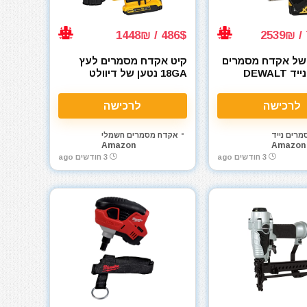
486$ / 1448₪
של אקדח מסמרים
קיט אקדח מסמרים לעץ
פריימינג נייד DEWALT
18GA נטען של דיוולט
DeWalt DCN680D1 20V
DCN93
לרכישה
לרכישה
רים נייד
אקדח מסמרים חשמלי
Amazon
Amazon
3 חודשים ago
3 חודשים ago