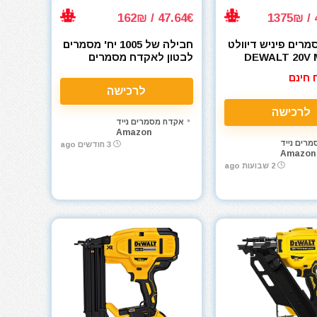
47.64€ / 162₪
4
רים פיניש דיוולט
חבילה של 1005 יח' מסמרים
DEWALT 20V MAX
לבטון לאקדח מסמרים
16GA (D
מדגם Dewalt DCN890
 חינם
לרכישה
לרכישה
אקדח מסמרים נייד
Amazon
רים נייד
3 חודשים ago
Amazon
2 שבועות ago