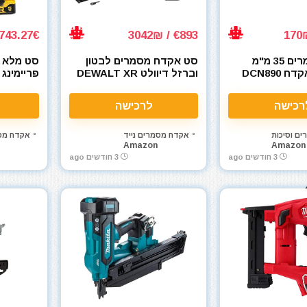
743.27€ / 2539₪
€893 / 3042₪
חבילת מסמרים 35 מ"מ
סט אקדח מסמרים לבטון
סט מלא 
1000 יח' לאקדח DCN890
וברזל דיוולט DEWALT XR
0P2 18V
18V DCN890P2-QW
רכישה
לרכישה
ם וסיכות
אקדח מסמרים נייד
אקדח מסמ
Amazon
Amazon
3 חודשים ago
3 חודשים ago