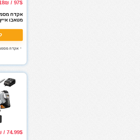
97$ / 318₪
מפתח שבדי
אקדח מסמר
מפתחות רטיטה
מקדחה רוטטת
e NT50AE2
מקדחים
ל
מקצוע חשמלי
מקצוע ידני
אקדח מסמרי
מקצועות
משאבה טבולה
משאבת ואקום
משחזת זווית
משחזת ציר
ניירות ליטוש
נעלי עבודה
סוללות
סולמות
סכינים וכלי בישול
74.99$ / 244₪
סקירות מוצרים