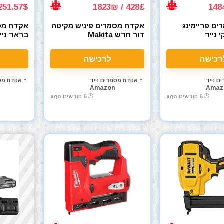
251.57$ / 799₪
428£ / 1823₪
ם פריימינג
אקדח מסמרים פיניש מקיטה
אקדח מסמ
י נייד
דור חדש Makita
DBN601ZJ 18V Brushless
Milwaukee 2
LXT
19-64mm
FUEL 30 Degre
רכישה
לרכישה
ם נייד
אקדח מסמרים נייד
אקדח מסמ
Amazon
Amaz
6 חודשים ago
6 חודשים ago