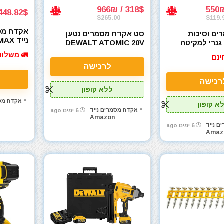
318$ / 966₪
48.82$ / 1375₪
$265.00
$119.
אקדח מסמ
ם וסיכות
סט אקדח מסמרים נטען
נייד 
גנרי למקיטה
DEWALT ATOMIC 20V
CN660B)
דינגר
DCN623D1 Pin Nailer
🚛 משלוח
ינם
Heimerdinger 2
לרכישה
N
רכישה
ללא קופון
אקדח מסמ
א קופון
אקדח מסמרים נייד
6 ימים ago
Amazon
ם נייד
6 ימים ago
Amaz