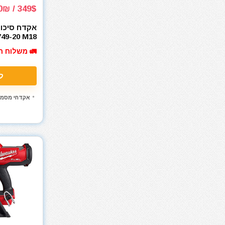
מאוורר טכני
349$ / 1040₪
מברגונים נטענים
אקדח סיכות 
מברגות מקדחות ומברגונים
749-20 M18
n Stapler
מברגים
🚛 משלוח ח
מברגת אימפקט
מברגת גבס
ל
מברגת פוטר קלאץ'
מברזים ומחרוקות
אקדחי מסמרי
מגרזת
מדחס / קומפרסור
מדריכים
מולטיטול
מזמרה
מטען סוללות לרכב
מטען סוללות קירי
מטענים
מטר