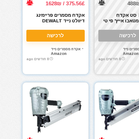
375.56£ / 1628₪
סט אקדח
אקדח מסמרים פריימינג
טאבו אייץ' פי טי
דיוולט נייד DEWALT
היקוקי) Metabo HPT 18V
DCN930N-XJ 18V
MultiVolt™ 1
לרכישה
לרכישה
50mm 18V N
רים נייד
אקדח מסמרים נייד
Amazon
Amazon
8 חודשים ago
8 חודשים ago