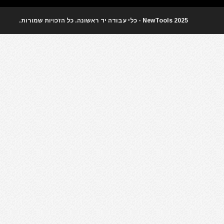
אקדחי חום
אקדחי מסמרים וסיכות
2025 NewTools - כלי עבודה יד ראשונה. כל הזכויות שמורות.
אקדחי סיליקון ונקניקים
ארגז כלים מזווד
ארגזי כלים
בגדי עבודה
בוקסות
בוקסות הינע 1/2"
בוקסות הינע 1/4"
בוקסות הינע 3/4"
בוקסות הינע 3/8"
ביגוד והנעלה לעבודה
ביטים
ביטים, מקדחים ובוקסות
גוזם גדר חיה
גנרטורים ותחנות כח
דיבלים וברגים
חומרי הדבקה ואיטום