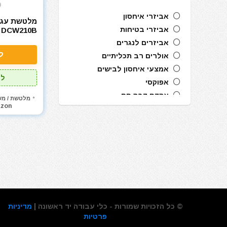
0
אביזרי איחסון
מלטשת עגול
אביזרי בטיחות
 DCW210B
אביזרים לנגרים
ל
אולרים רב תכליתיים
אמצעי איחסון לבישים
לל
אפוקסי
אקדח דבק חם
מלטשת / מש
zon
אקדח מסמרים חשמלי
אקדח מסמרים נייד
אקדח מסמרים פנאומטי
אקדח מרק (נקניקים) חשמלי
אקדח מרק (נקניקים) ידני
אקדח ניטים
אקדח סיכות ידני
אקדח סיליקון חשמלי
© כל הזכויות שמורות - כלי עבודה יד ראשונה |
מדיניות
אקדח סיליקון ידני
פרטיות