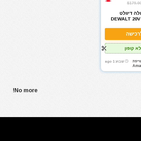
$179.0
ה דיוולט
DEWALT 20V
רכישה
א קופון
ייפת
שבוע 1 ago
Ama
No more!