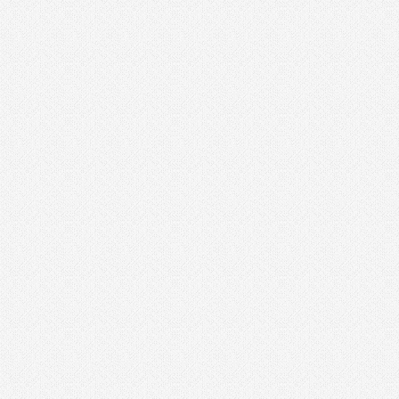
מכונת חיתוך אריחים
מכונת צביעה אירלס
מכונת שטיפה בלחץ
מכסחות דשא
מכשירי מדידה ופלסים
מלחם
מלחציים
מלטשת / משייפת
מלטשת אקסצנטרית
מלטשת מרובעת
מלטשת סרט
מסור אנכי
מסור גבהים
מסור גרונג
מסור וידיה
מסור חרב
מסור מסילה