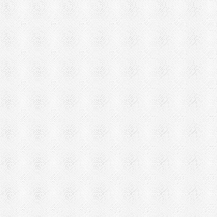
מאוורר טכני
מברגונים נטענים
מברגות מקדחות ומברגונים
מברגים
מברגת אימפקט
מברגת גבס
מברגת פוטר קלאץ'
מברזים ומחרוקות
מגרזת
מדחס / קומפרסור
מדריכים
מולטיטול
מזמרה
מטען סוללות לרכב
מטען סוללות קירי
מטענים
מטר