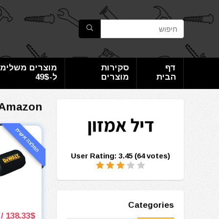
דף
סקירות
מוצרים משלימי
הבית
מוצרים
ל-49$
Amazon
המלצה אישית
User Rating:
3.45
(
64
votes)
Categories
138.33$ / 420₪