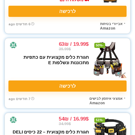
כלי אינסטלציה
לרכישה
כלי גינון
כלי מדידה
אביזרי בטיחות
6 חודשים ago
Amazon
כלי שינוע ועגלות
כליבות בורג
19.99$ / 63₪
כליבות וקלאמרות
-50%
39.99$
כליבות מהירות
חגורת כלים מקצועית עם כתפיות
כליבות צינור
מתכוננות ונשלפות E
כליבות ריתוך
כלים ידניים
כלים לחשמלאים
לרכישה
כרסומים לטרימר / ראוטר
אמצעי איחסון לבישים
להבים ומתכלים
7 חודשים ago
Amazon
לרכב
מאוורר טכני
16.99$ / 54₪
-51%
מברגונים נטענים
34.99$
מברגות מקדחות ומברגונים
חגורת כלים מקצועית – 22 כיסים DELI