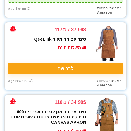
ארגזי כלים
אביזרי בטיחות
חודש 1 ago
Amazon
בגדי עבודה
בוקסות
37.99$ / 117₪
בוקסות הינע 1/2"
בוקסות הינע 1/4"
סינר עבודה מעור QeeLink
בוקסות הינע 3/4"
🚛 משלוח חינם
בוקסות הינע 3/8"
ביגוד והנעלה לעבודה
ביטים
לרכישה
ביטים, מקדחים ובוקסות
אביזרי בטיחות
6 חודשים ago
גוזם גדר חיה
Amazon
גנרטורים ותחנות כח
דיבלים וברגים
34.99$ / 110₪
חומרי הדבקה ואיטום
סינר עבודה מגן לנגרות ולגברים 600
חומרי ניקוי
גרם קנבס 9 כיסים UUP HEAVY DUTY
חרמש
CANVAS APRON
טרימר / ראוטר
🚛 משלוח חינם