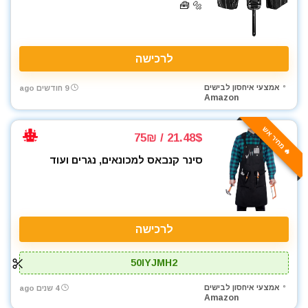
🔩 🧰
מברגים
מברגת אימפקט
מברגת גבס
לרכישה
מברגת פוטר קלאץ'
מברזים ומחרוקות
אמצעי איחסון לבישים
9 חודשים ago
מגרזת
Amazon
מדחס / קומפרסור
🔥 מחיר אש
מדריכים
21.48$ / 75₪
מולטיטול
סינר קנבאס למכונאים, נגרים ועוד
מזמרה
מטען סוללות לרכב
מטען סוללות קירי
מטענים
לרכישה
מטר
מכונת חיתוך אריחים
50IYJMH2
מכונת צביעה אירלס
אמצעי איחסון לבישים
4 שנים ago
מכונת שטיפה בלחץ
Amazon