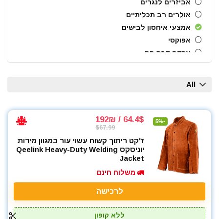
אביזרים לנגרים
אולרים רב תכליתיים
אמצעי איחסון לבישים
אפוקסי
אקדח דבק חם
אקדח מסמרים חשמלי
אקדח מסמרים נייד
All
אקדח מסמרים פנאומטי
אקדח מרק (נקניקים) חשמלי
אקדח מרק (נקניקים) ידני
64.4$ / 192₪
-5%
$67.99
אקדח ניטים
ז'קט ריתוך קשוח עשוי עור במגוון מידות
אקדח סיכות ידני
יוניסקס Qeelink Heavy-Duty Welding
אקדח סיליקון חשמלי
Jacket
אקדח סיליקון ידני
🚛 משלוח חינם
אקדחי חום
לרכישה
אקדחי מסמרים וסיכות
אקדחי סיליקון ונקניקים
ללא קופון
ארגז כלים מזווד