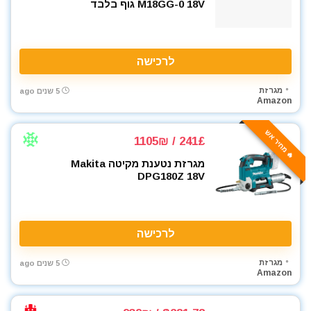
M18GG-0 18V גוף בלבד
מכסחות דשא
מכשירי מדידה ופלסים
מלחם
מלחציים
לרכישה
מלטשת / משייפת
מגרזת
5 שנים ago
מלטשת אקסצנטרית
Amazon
מלטשת מרובעת
מלטשת סרט
🔥 מחיר אש
241£ / 1105₪
מסור אנכי
מגרזת נטענת מקיטה Makita
מסור גבהים
DPG180Z 18V
מסור גרונג
מסור וידיה
מסור חרב
לרכישה
מסור מסילה
מסור נימה
מגרזת
5 שנים ago
Amazon
מסור סרט
מסור עגול