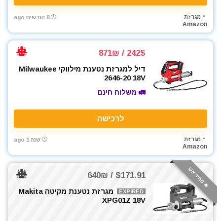
כלי אינסטלציה
מגרזת
8 חודשים ago
כלי גינון
Amazon
כלי מדידה
כלי שינוע ועגלות
242$ / 871₪
כליבות בורג
דיל למגרזת נטענת מילווקי Milwaukee
כליבות וקלאמרות
2646-20 18V
כליבות מהירות
🚛 משלוח חינם
כליבות צינור
כליבות ריתוך
לרכישה
כלים ידניים
כלים לחשמלאים
מגרזת
שנה 1 ago
Amazon
כרסומים לטרימר / ראוטר
להבים ומתכלים
🔥 מחיר אש
$171.91 / 640₪
לרכב
מאוורר טכני
מגרזת נטענת מקיטה Makita
EXPIRED
XPG01Z 18V
מברגונים נטענים
מברגות מקדחות ומברגונים