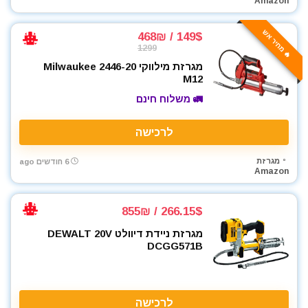
Amazon
ארגזי כלים
🔥 מחיר אש
בגדי עבודה
149$ / 468₪
1299
בוקסות
מגרזת מילווקי Milwaukee 2446-20
בוקסות הינע 1/2"
M12
בוקסות הינע 1/4"
🚛 משלוח חינם
בוקסות הינע 3/4"
בוקסות הינע 3/8"
לרכישה
ביגוד והנעלה לעבודה
ביטים
מגרזת
6 חודשים ago
Amazon
ביטים, מקדחים ובוקסות
גוזם גדר חיה
266.15$ / 855₪
גנרטורים ותחנות כח
דיבלים וברגים
מגרזת ניידת דיוולט DEWALT 20V
DCGG571B
חומרי הדבקה ואיטום
חומרי ניקוי
חרמש
טרימר / ראוטר
לרכישה