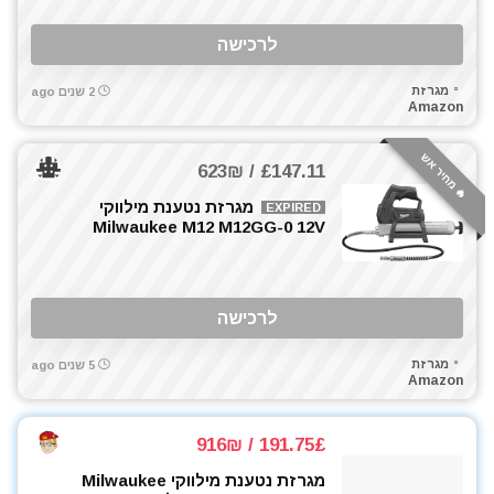
מברגים
מברגת אימפקט
לרכישה
מברגת גבס
מגרזת
2 שנים ago
מברגת פוטר קלאץ'
Amazon
מברזים ומחרוקות
מגרזת
🔥 מחיר אש
£147.11 / 623₪
מדחס / קומפרסור
מגרזת נטענת מילווקי
EXPIRED
מדריכים
Milwaukee M12 M12GG-0 12V
מולטיטול
מזמרה
מטען סוללות לרכב
לרכישה
מטען סוללות קירי
מטענים
מגרזת
5 שנים ago
Amazon
מטר
מכונת חיתוך אריחים
מכונת צביעה אירלס
191.75£ / 916₪
מכונת שטיפה בלחץ
מגרזת נטענת מילווקי Milwaukee