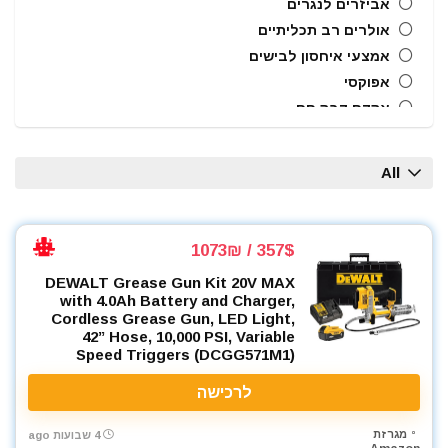
אביזרים לנגרים
אולרים רב תכליתיים
אמצעי איחסון לבישים
אפוקסי
אקדח דבק חם
אקדח מסמרים חשמלי
אקדח מסמרים נייד
All
אקדח מסמרים פנאומטי
אקדח מרק (נקניקים) חשמלי
אקדח מרק (נקניקים) ידני
357$ / 1073₪
אקדח ניטים
DEWALT Grease Gun Kit 20V MAX
אקדח סיכות ידני
with 4.0Ah Battery and Charger,
אקדח סיליקון חשמלי
Cordless Grease Gun, LED Light,
42” Hose, 10,000 PSI, Variable
אקדח סיליקון ידני
Speed Triggers (DCGG571M1)
אקדחי חום
לרכישה
אקדחי מסמרים וסיכות
אקדחי סיליקון ונקניקים
מגרזת
4 שבועות ago
ארגז כלים מזווד