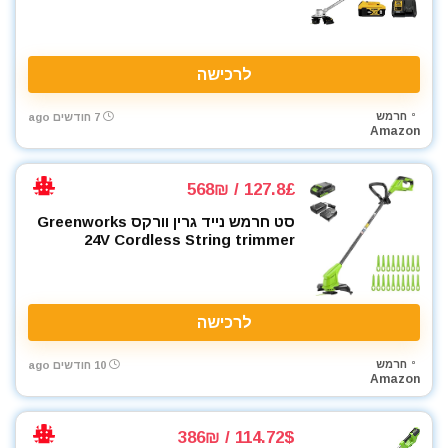
מברגים
מברגת אימפקט
מברגת גבס
לרכישה
מברגת פוטר קלאץ'
מברזים ומחרוקות
חרמש
7 חודשים ago
Amazon
מגרזת
מדחס / קומפרסור
127.8£ / 568₪
מדריכים
מולטיטול
סט חרמש נייד גרין וורקס Greenworks
24V Cordless String trimmer
מזמרה
מטען סוללות לרכב
מטען סוללות קירי
לרכישה
מטענים
מטר
חרמש
10 חודשים ago
מכונת חיתוך אריחים
Amazon
מכונת צביעה אירלס
מכונת שטיפה בלחץ
114.72$ / 386₪