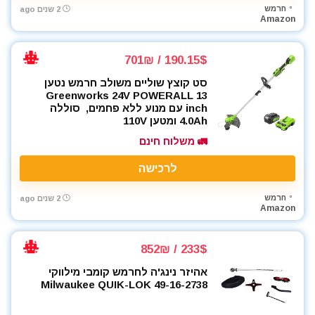
חרמש
2 שנים ago
מקדחים
Amazon
מקצוע חשמלי
מקצוע ידני
190.15$ / 701₪
מקצועות
סט קוצץ שוליים משולב חרמש נטען
משאבה טבולה
Greenworks 24V POWERALL 13
משאבת ואקום
inch עם מנוע ללא פחמים, סוללה
4.0Ah ומטען 110V
משחזת זווית
🚛 משלוח חינם
משחזת ציר
ניירות ליטוש
לרכישה
נעלי עבודה
סוללות
חרמש
2 שנים ago
Amazon
סולמות
סכינים וכלי בישול
233$ / 852₪
סקירות מוצרים
עגלת כלים
אהיזר נינג'ה לחרמש קומבי מילווקי
Milwaukee QUIK-LOK 49-16-2738
ערכות קומבו 3 כלים ויותר
פטישון