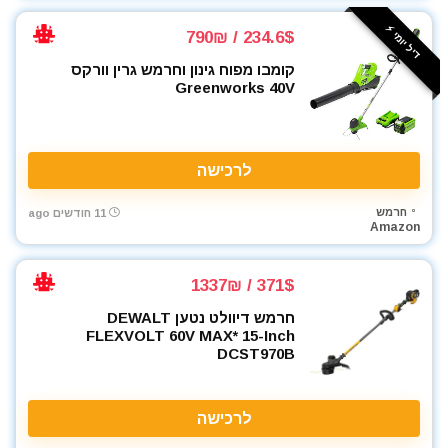
מסור עגול למתכת
מסור פנדל גרונג
דיל יומי ⚡️
234.6$ / 790₪
מסור שולחני
קומבו מפוח גינון וחרמש גרין וורקס
מסור שורף
Greenworks 40V
מסור שרשרת
מסורים
מסכות ריתוך
לרכישה
מעילים
מערבל דבק / צבע
חרמש
11 חודשים ago
Amazon
מפוח עלים
מפסלות
371$ / 1337₪
מפתח רטיטה 1"
מפתח רטיטה 1/2"
חרמש דיוולט נטען DEWALT
FLEXVOLT 60V MAX* 15-Inch
מפתח רטיטה 3/4"
DCST970B
מפתח רטיטה 3/8"
מפתח שבדי
מפתחות רטיטה
לרכישה
מקדחה רוטטת