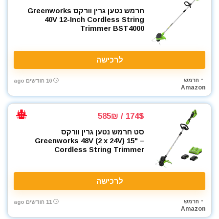
מכסחות דשא
חרמש נטען גרין וורקס Greenworks
מכשירי מדידה ופלסים
40V 12-Inch Cordless String
Trimmer BST4000
מלחם
מלחציים
מלטשת / משייפת
לרכישה
מלטשת אקסצנטרית
מלטשת מרובעת
חרמש
10 חודשים ago
Amazon
מלטשת סרט
מסור אנכי
174$ / 585₪
מסור גבהים
מסור גרונג
סט חרמש נטען גרין וורקס
Greenworks 48V (2 x 24V) 15" –
מסור וידיה
Cordless String Trimmer
מסור חרב
מסור מסילה
מסור נימה
לרכישה
מסור סרט
חרמש
11 חודשים ago
מסור עגול
Amazon