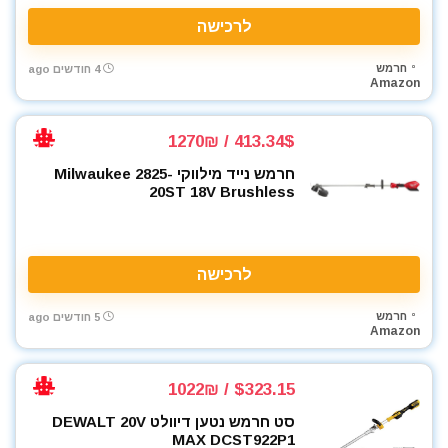
כלי אינסטלציה
לרכישה
כלי גינון
חרמש
כלי מדידה
4 חודשים ago
Amazon
כלי שינוע ועגלות
כליבות בורג
413.34$ / 1270₪
כליבות וקלאמרות
חרמש נייד מילווקי Milwaukee 2825-
כליבות מהירות
20ST 18V Brushless
כליבות צינור
כליבות ריתוך
כלים ידניים
לרכישה
כלים לחשמלאים
כרסומים לטרימר / ראוטר
חרמש
5 חודשים ago
להבים ומתכלים
Amazon
לרכב
מאוורר טכני
$323.15 / 1022₪
מברגונים נטענים
סט חרמש נטען דיוולט DEWALT 20V
מברגות מקדחות ומברגונים
MAX DCST922P1