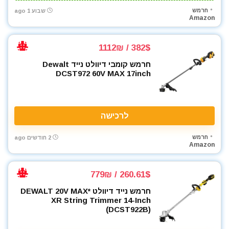
חרמש
שבוע 1 ago
ארגזי כלים
Amazon
בגדי עבודה
בוקסות
382$ / 1112₪
בוקסות הינע 1/2"
חרמש קומבי דיוולט נייד Dewalt
בוקסות הינע 1/4"
DCST972 60V MAX 17inch
בוקסות הינע 3/4"
בוקסות הינע 3/8"
ביגוד והנעלה לעבודה
לרכישה
ביטים
ביטים, מקדחים ובוקסות
חרמש
2 חודשים ago
Amazon
גוזם גדר חיה
גנרטורים ותחנות כח
דיבלים וברגים
260.61$ / 779₪
חומרי הדבקה ואיטום
חרמש נייד דיוולט DEWALT 20V MAX*
חומרי ניקוי
XR String Trimmer 14-Inch
(DCST922B)
חרמש
טרימר / ראוטר