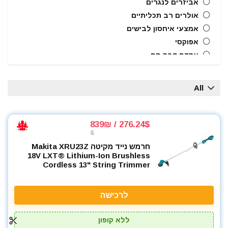
אביזרים לנגרים
אולרים רב תכליתיים
אמצעי איחסון לבישים
אפוקסי
אקדח דבק חם
אקדח מסמרים חשמלי
אקדח מסמרים נייד
All
אקדח מסמרים פנאומטי
אקדח מרק (נקניקים) חשמלי
אקדח מרק (נקניקים) ידני
276.24$ / 839₪
$
אקדח ניטים
חרמש נייד מקיטה Makita XRU23Z
אקדח סיכות ידני
18V LXT® Lithium-Ion Brushless
אקדח סיליקון חשמלי
Cordless 13" String Trimmer
אקדח סיליקון ידני
אקדחי חום
לרכישה
אקדחי מסמרים וסיכות
אקדחי סיליקון ונקניקים
ללא קופון
ארגז כלים מזווד