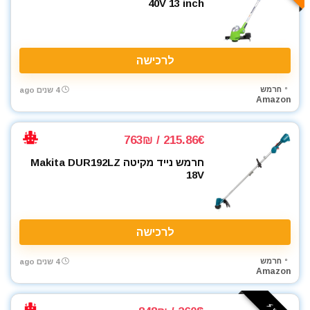
40V 13 inch
רתכת ארגון TIG
שואבי אבק
שונות
תיקי כלי עבודה
לרכישה
All categories
חרמש
4 שנים ago
Amazon
215.86€ / 763₪
חרמש נייד מקיטה Makita DUR192LZ
18V
לרכישה
חרמש
4 שנים ago
Amazon