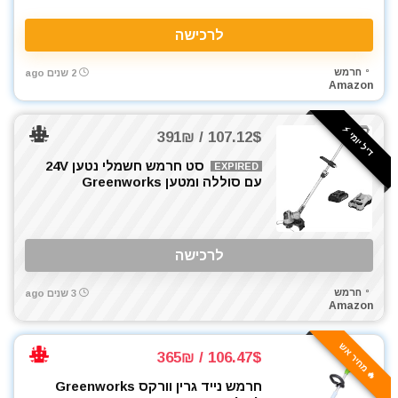
פלאיירים וצבתות
לרכישה
פלס
פלס לייזר
חרמש
2 שנים ago
פנסים ותאורה
Amazon
קומבו 3 כלים
קומבו 4 כלים
דיל יומי ⚡️
107.12$ / 391₪
קומבו 5 כלים
סט חרמש חשמלי נטען 24V
EXPIRED
קומבו 6 כלים
עם סוללה ומטען Greenworks
קומבו 7 כלים
קומבו 8 כלים
קומבו מברגות
לרכישה
קונגו / פטיש חציבה
ראטצ'ט נטען
חרמש
3 שנים ago
Amazon
ראטצ'ט נטען / חשמלי
רתכות
🔥 מחיר אש
106.47$ / 365₪
רתכת MIG CO2
רתכת אלקטרונית
חרמש נייד גרין וורקס Greenworks