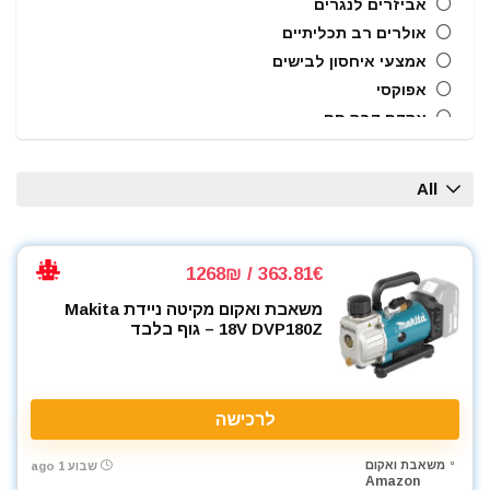
אביזרים לנגרים
אולרים רב תכליתיים
אמצעי איחסון לבישים
אפוקסי
אקדח דבק חם
אקדח מסמרים חשמלי
אקדח מסמרים נייד
All
אקדח מסמרים פנאומטי
אקדח מרק (נקניקים) חשמלי
אקדח מרק (נקניקים) ידני
363.81€ / 1268₪
אקדח ניטים
משאבת ואקום מקיטה ניידת Makita
אקדח סיכות ידני
18V DVP180Z – גוף בלבד
אקדח סיליקון חשמלי
אקדח סיליקון ידני
אקדחי חום
לרכישה
אקדחי מסמרים וסיכות
אקדחי סיליקון ונקניקים
משאבת ואקום
שבוע 1 ago
Amazon
ארגז כלים מזווד