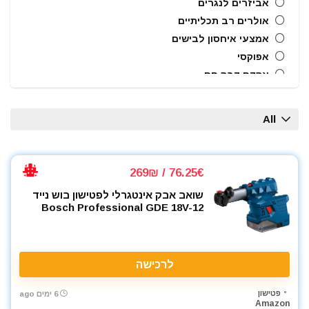
אביזרים לנגרים
אולרים רב תכליתיים
אמצעי איחסון לבישים
אפוקסי
אקדח דבק חם
אקדח מסמרים חשמלי
אקדח מסמרים נייד
All
אקדח מסמרים פנאומטי
אקדח מרק (נקניקים) חשמלי
אקדח מרק (נקניקים) ידני
76.25€ / 269₪
אקדח ניטים
שואב אבק אינטגרלי לפטישון בוש נייד
אקדח סיכות ידני
Bosch Professional GDE 18V-12
אקדח סיליקון חשמלי
אקדח סיליקון ידני
אקדחי חום
לרכישה
אקדחי מסמרים וסיכות
אקדחי סיליקון ונקניקים
פטישון
6 ימים ago
Amazon
ארגז כלים מזווד