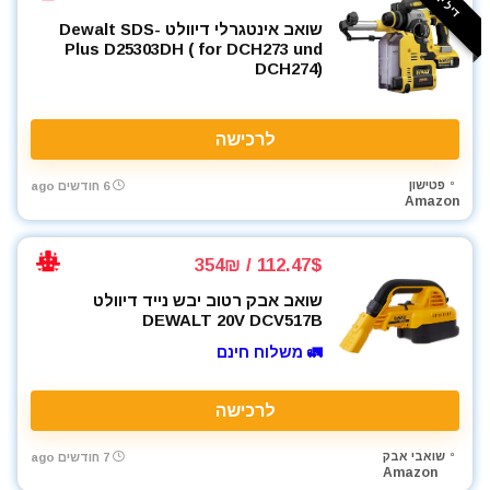
מסור עגול למתכת
מסור פנדל גרונג
שואב אינטגרלי דיוולט Dewalt SDS-
Plus D25303DH ( for DCH273 und
מסור שולחני
DCH274)
מסור שורף
מסור שרשרת
לרכישה
מסורים
מסכות ריתוך
פטישון
6 חודשים ago
מעילים
Amazon
מערבל דבק / צבע
מפוח עלים
112.47$ / 354₪
מפסלות
שואב אבק רטוב יבש נייד דיוולט
מפתח רטיטה 1"
DEWALT 20V DCV517B
מפתח רטיטה 1/2"
🚛 משלוח חינם
מפתח רטיטה 3/4"
מפתח רטיטה 3/8"
לרכישה
מפתח שבדי
מפתחות רטיטה
שואבי אבק
7 חודשים ago
Amazon
מקדחה רוטטת