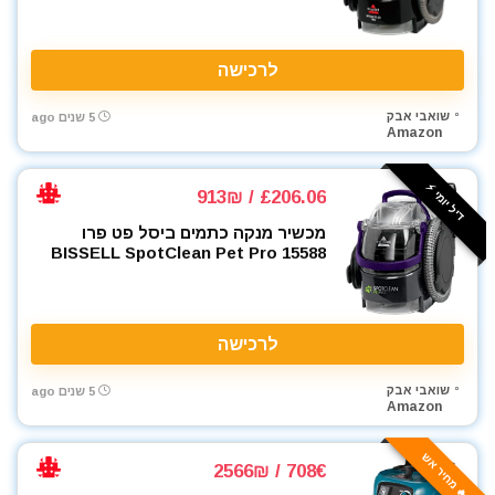
לרכישה
שואבי אבק
5 שנים ago
Amazon
דיל יומי ⚡️
£206.06 / 913₪
מכשיר מנקה כתמים ביסל פט פרו
BISSELL SpotClean Pet Pro 15588
לרכישה
שואבי אבק
5 שנים ago
Amazon
🔥 מחיר אש
708€ / 2566₪