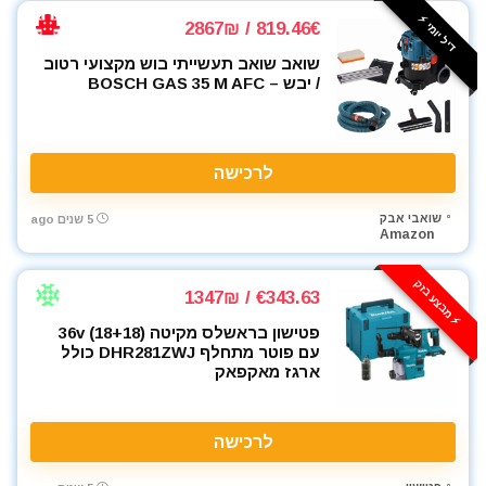
דיל יומי ⚡️
819.46€ / 2867₪
שואב שואב תעשייתי בוש מקצועי רטוב
/ יבש – BOSCH GAS 35 M AFC
לרכישה
שואבי אבק
5 שנים ago
Amazon
⚡️ מבצע בזק
€343.63 / 1347₪
פטישון בראשלס מקיטה (36v (18+18
עם פוטר מתחלף DHR281ZWJ כולל
ארגז מאקפאק
לרכישה