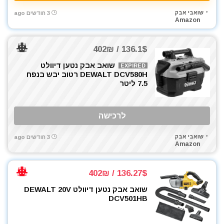
כלי אינסטלציה
שואבי אבק
3 חודשים ago
Amazon
כלי גינון
כלי מדידה
כלי שינוע ועגלות
136.1$ / 402₪
כליבות בורג
שואב אבק נטען דיוולט
EXPIRED
כליבות וקלאמרות
DEWALT DCV580H רטוב יבש בנפח
7.5 ליטר
כליבות מהירות
כליבות צינור
כליבות ריתוך
לרכישה
כלים ידניים
שואבי אבק
3 חודשים ago
כלים לחשמלאים
Amazon
כרסומים לטרימר / ראוטר
להבים ומתכלים
136.27$ / 402₪
לרכב
שואב אבק נטען דיוולט DEWALT 20V
מאוורר טכני
DCV501HB
מברגונים נטענים
מברגות מקדחות ומברגונים