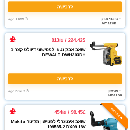
רתכת ארגון TIG
לרכישה
שואבי אבק
שונות
שואבי אבק
שנה 1 ago
Amazon
תיקי כלי עבודה
All categories
224.42$ / 813₪
שואב אבק נטען לפטישוני דיוולט קצרים
DEWALT DWH303DH
לרכישה
פטישון
2 שנים ago
Amazon
🔥 מחיר אש
98.45£ / 454₪
שואב אינטגרלי לפטישון מקיטה Makita
199585-2 DX09 18V