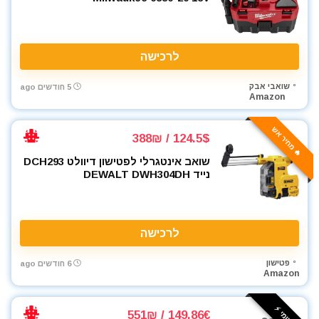
מכסחות דשא
מכשירי מדידה ופלסים
מלחם
לרכישה
מלחציים
מלטשת / משייפת
שואבי אבק
5 חודשים ago
מלטשת אקסצנטרית
Amazon
מלטשת מרובעת
🔥 מחיר אש
מלטשת סרט
124.5$ / 388₪
מסור אנכי
שואב אינטגרלי לפטישון דיוולט DCH293
מסור גבהים
נייד DEWALT DWH304DH
מסור גרונג
מסור וידיה
מסור חרב
לרכישה
מסור מסילה
מסור נימה
פטישון
6 חודשים ago
Amazon
מסור סרט
מסור עגול
דיל יומי ⚡️
149.86€ / 551₪