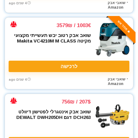
שואבי אבק
4 שנים ago
Amazon
🔥 מחיר אש
1003€ / 3579₪
שואב אבק רטוב יבש תעשייתי מקצועי
מקיטה Makita VC4210M M CLASS
לרכישה
שואבי אבק
4 שנים ago
Amazon
207$ / 756₪
שואב אבק אינטגרלי לפטישון דיוולט
DCH263 דגם DEWALT DWH205DH