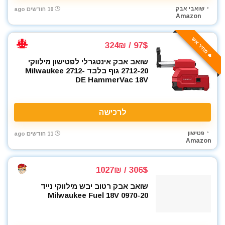
פלאיירים וצבתות
שואבי אבק
10 חודשים ago
Amazon
פלס
פלס לייזר
🔥 מחיר אש
97$ / 324₪
פנסים ותאורה
קומבו 3 כלים
שואב אבק אינטגרלי לפטישון מילווקי
2712-20 גוף בלבד Milwaukee 2712-
קומבו 4 כלים
DE HammerVac 18V
קומבו 5 כלים
קומבו 6 כלים
קומבו 7 כלים
לרכישה
קומבו 8 כלים
פטישון
11 חודשים ago
קומבו מברגות
Amazon
קונגו / פטיש חציבה
ראטצ'ט נטען
306$ / 1027₪
ראטצ'ט נטען / חשמלי
שואב אבק רטוב יבש מילווקי נייד
רתכות
Milwaukee Fuel 18V 0970-20
רתכת MIG CO2
רתכת אלקטרונית