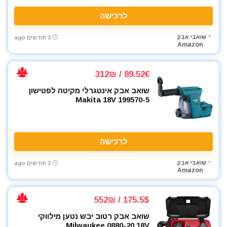
מברגים
לרכישה
מברגת אימפקט
מברגת גבס
שואבי אבק
3 חודשים ago
Amazon
מברגת פוטר קלאץ'
מברזים ומחרוקות
מגרזת
89.52€ / 312₪
מדחס / קומפרסור
שואב אבק אינטגרלי מקיטה לפטישון
מדריכים
Makita 18V 199570-5
מולטיטול
מזמרה
מטען סוללות לרכב
לרכישה
מטען סוללות קירי
שואבי אבק
מטענים
3 חודשים ago
Amazon
מטר
מכונת חיתוך אריחים
175.5$ / 552₪
מכונת צביעה אירלס
שואב אבק רטוב יבש נטען מילווקי
מכונת שטיפה בלחץ
Milwaukee 0880-20 18V