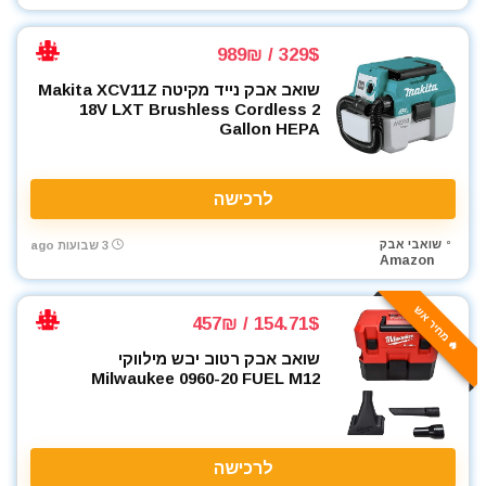
ארגזי כלים
329$ / 989₪
בגדי עבודה
בוקסות
שואב אבק נייד מקיטה Makita XCV11Z
18V LXT Brushless Cordless 2
בוקסות הינע 1/2"
Gallon HEPA
בוקסות הינע 1/4"
בוקסות הינע 3/4"
בוקסות הינע 3/8"
לרכישה
ביגוד והנעלה לעבודה
שואבי אבק
3 שבועות ago
ביטים
Amazon
ביטים, מקדחים ובוקסות
גוזם גדר חיה
🔥 מחיר אש
154.71$ / 457₪
גנרטורים ותחנות כח
שואב אבק רטוב יבש מילווקי
דיבלים וברגים
Milwaukee 0960-20 FUEL M12
חומרי הדבקה ואיטום
חומרי ניקוי
חרמש
לרכישה
טרימר / ראוטר