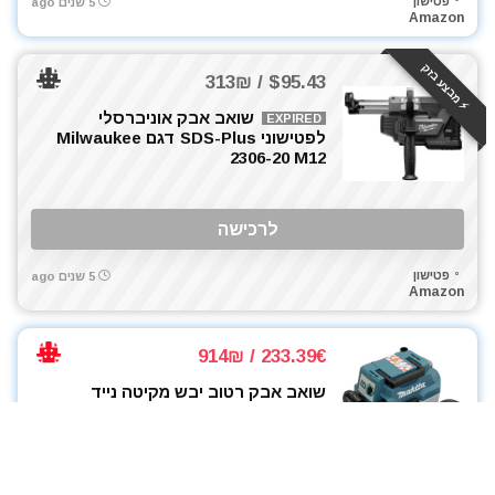
פטישון
5 שנים ago
Amazon
⚡️ מבצע בזק
$95.43 / 313₪
שואב אבק אוניברסלי
EXPIRED
לפטישוני SDS-Plus דגם Milwaukee
2306-20 M12
לרכישה
פטישון
5 שנים ago
Amazon
233.39€ / 914₪
שואב אבק רטוב יבש מקיטה נייד
Makita 18V DVC750LZX3