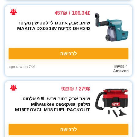
מקדחים
106.34£ / 457₪
מקצוע חשמלי
מקצוע ידני
שואב אבק אינטגרלי לפטישון מקיטה
DHR242 מקיטה MAKITA DX06 18V
מקצועות
משאבה טבולה
משאבת ואקום
לרכישה
משחזת זווית
משחזת ציר
פטישון
7 חודשים ago
ניירות ליטוש
Amazon
נעלי עבודה
סוללות
279$ / 923₪
סולמות
שואב אבק רטוב ויבש 9.5L אלחוטי
סכינים וכלי בישול
מילווקי פאקאאוט Milwaukee
סקירות מוצרים
M18FPOVCL M18 FUEL PACKOUT
עגלת כלים
ערכות קומבו 3 כלים ויותר
לרכישה
פטישון