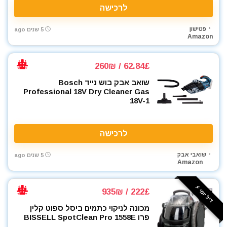
לרכישה
פטישון
5 שנים ago
Amazon
62.84£ / 260₪
שואב אבק בוש נייד Bosch
Professional 18V Dry Cleaner Gas
18V-1
לרכישה
שואבי אבק
5 שנים ago
Amazon
דיל יומי ⚡️
222£ / 935₪
מכונה לניקוי כתמים ביסל ספוט קלין
פרו BISSELL SpotClean Pro 1558E