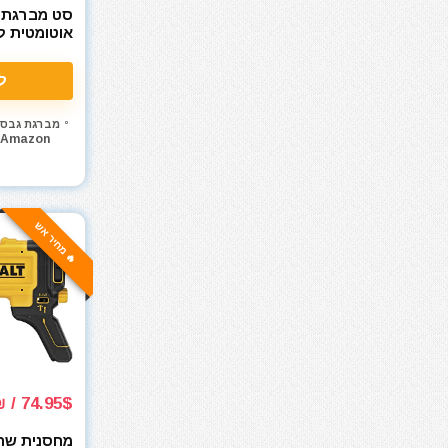
אקדחי חום
סט מברגת 
אקדחי מסמרים וסיכות
אוטומטית ל
דיוול
אקדחי סיליקון ונקניקים
18V
ארגז כלים מזווד
ל
ארגזי כלים
מברגת גבס
בגדי עבודה
Amazon
בוקסות
בוקסות הינע 1/2"
בוקסות הינע 1/4"
🔥 מחיר אש
בוקסות הינע 3/4"
בוקסות הינע 3/8"
ביגוד והנעלה לעבודה
ביטים
ביטים, מקדחים ובוקסות
גוזם גדר חיה
גנרטורים ותחנות כח
74.95$ / 251₪
דיבלים וברגים
מחסנית שרש
חומרי הדבקה ואיטום