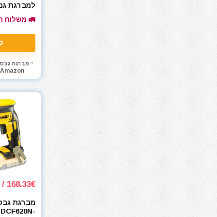
למברגת גבס
חומרי ניקוי
 DCF6202
🚛 משלוח ח
חרמש
טרימר / ראוטר
ל
כלי אינסטלציה
כלי גינון
מברגת גבס
Amazon
כלי מדידה
כלי שינוע ועגלות
כליבות בורג
כליבות וקלאמרות
כליבות מהירות
כליבות צינור
כליבות ריתוך
כלים ידניים
כלים לחשמלאים
168.33€ / 602₪
כרסומים לטרימר / ראוטר
להבים ומתכלים
מברגת גבס 
 DCF620N-
לרכב