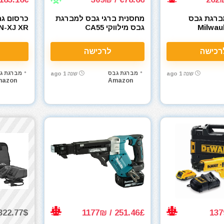
ברגת גבס
מחסנית ברגי גבס למברגת
כרסום גבס
י Milwaukee
גבס מילווקי CA55
N-XJ XR
18V
COLLATED 
רכישה
לרכישה
מברגת גבס
מברגת ג
שנה 1 ago
שנה 1 ago
mazon
Amazon
22.77$ / 1185₪
251.46£ / 1177₪