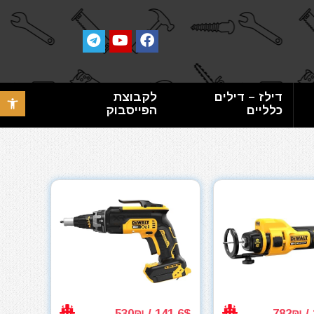
דילז – דילים
לקבוצת
פתח סרגל 
כלליים
הפייסבוק
141.6$ / 530₪