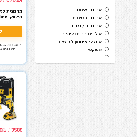
אביזרי איחסון
מחסנית למ
מילווק
אביזרי בטיחות
Magazine
אביזרים לנגרים
ל
אולרים רב תכליתיים
אמצעי איחסון לבישים
מברגת גבס
Amazon
אפוקסי
אקדח דבק חם
אקדח מסמרים חשמלי
אקדח מסמרים נייד
אקדח מסמרים פנאומטי
אקדח מרק (נקניקים) חשמלי
אקדח מרק (נקניקים) ידני
אקדח ניטים
אקדח סיכות ידני
אקדח סיליקון חשמלי
אקדח סיליקון ידני
358€ / 1379₪