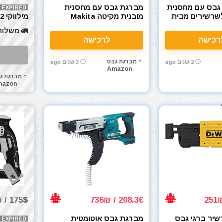
גבס עם מחסנית
מברגת גבס עם מחסנית
EXPIRED
שרשירים מבית
מובנית מקיטה Makita
מי
ט DeWalt DCF620D2K
DFR551Z 18V Li-ion LXT
M18 Fuel
🚛 משלוח
Brushless Auto-Feed
רכישה
לרכישה
מברגת גבס
2 שנים ago
3 שנים ago
Amazon
מברגת ג
mazon
175$ / 619₪
208.3€ / 736₪
יר ברגי גבס
מברגת גבס אוטומטית
EXPIRED