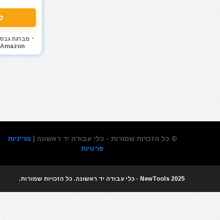
XJ
מאוורר טכני
ל
מברגונים נטענים
מברגות מקדחות ומברגונים
מברגת גבס
מברגים
Amazon
מברגת אימפקט
מברגת גבס
מברגת פוטר קלאץ'
מברזים ומחרוקות
מגרזת
מדחס / קומפרסור
מדריכים
© כל הזכויות שמורות - כלי עבודה יד ראשונה |
מדיניות
מולטיטול
פרטיות
מזמרה
מטען סוללות לרכב
2025 NewTools - כלי עבודה יד ראשונה. כל הזכויות שמורות.
מטען סוללות קירי
מטענים
מטר