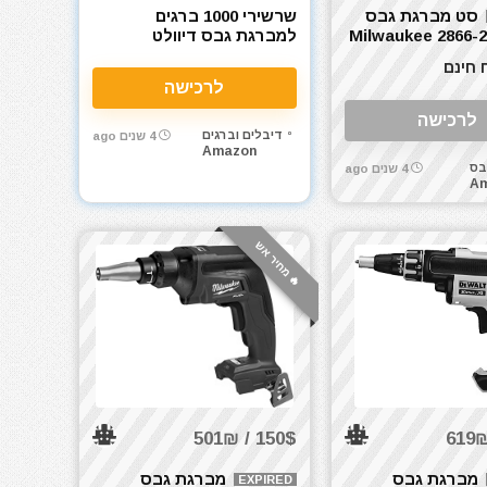
סט מברגת גבס
שרשירי 1000 ברגים
לווקי Milwaukee 2866-22
למברגת גבס דיוולט
Dewalt (3.5×45 mm 18V
 חינם
DCF620) DWF4000450
לרכישה
לרכישה
דיבלים וברגים
4 שנים ago
Amazon
בס
4 שנים ago
A
🔥 מחיר אש
150$ / 501₪
מברגת גבס
מברגת גבס
EXPIRED