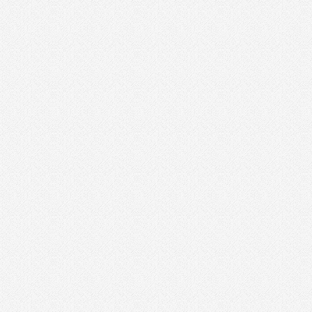
מכונת חיתוך אריחים
מכונת צביעה אירלס
מכונת שטיפה בלחץ
מכסחות דשא
מכשירי מדידה ופלסים
מלחם
מלחציים
מלטשת / משייפת
מלטשת אקסצנטרית
מלטשת מרובעת
מלטשת סרט
מסור אנכי
מסור גבהים
מסור גרונג
מסור וידיה
מסור חרב
מסור מסילה