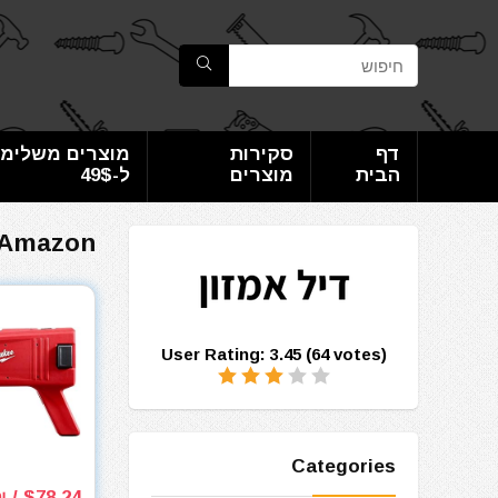
דף
סקירות
מוצרים משלימי
הבית
מוצרים
ל-49$
Amazon
User Rating:
3.45
(
64
votes)
Categories
$78.24 / 262₪