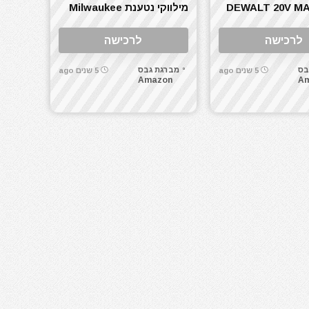
וולט DEWALT 20V MAX
מילווקי נטענת Milwaukee
2866-20 M18 FUEL
XR 
לרכישה
לרכישה
בס
מברגת גבס
5 שנים ago
5 שנים ago
Amazon
A