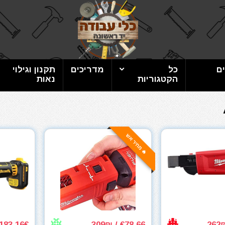
ם
כל
מדריכים
תקנון וגילוי
הקטגוריות
נאות
🔥 מחיר אש
183.16€ / 782₪
€78.66 / 309₪