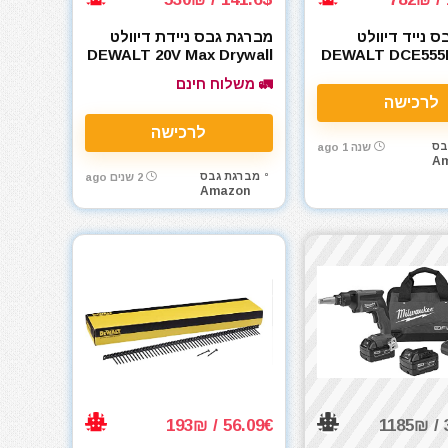
 נייד דיוולט
מברגת גבס ניידת דיוולט
DEWALT 20V Max Drywall
DEWALT DCE555
Screwgun DCF630B
🚛 משלוח חינם
לרכישה
לרכישה
בס
שנה 1 ago
A
מברגת גבס
2 שנים ago
Amazon
56.09€ / 193₪
3