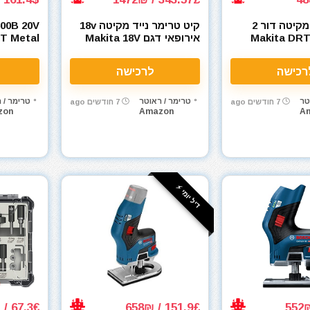
טרימר נייד מקיטה דור 2
קיט טרימר נייד מקיטה 18v
00B 20V
Makita DRT52Z
אירופאי דגם Makita 18V
T Metal
e Router
DRT50ZJX2
Cordless Edge
רכישה
לרכישה
טר
טרימר / ראוטר
טרימר / 
7 חודשים ago
7 חודשים ago
zon
Amazon
A
דיל יומי ⚡️
67.3€ / 254₪
151.9£ / 658₪