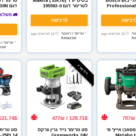
טרימר חשמלי בוש Bosch
בסיס יורד (פלאנג') Makita
טרימר / 
Professiona
לטרימר דגם 195563-0
דגם 
Route
RT0700C / DRT50Z ליצירת
 Cut-Out
🚛 משלוח
ראוטר
Tool מחודש
רכישה
לרכישה
טר
טרימר / ראוטר
12 חודשים ago
12 חודשים ago
Amazon
A
טרימר / 
zon
דיל יומי ⚡️
21.74$ / 1962₪
128.71$ / 477₪
מטאבו אייץ' פי
סט טרימר נייד גרין וורקס
סט טרימר
Metabo HP
Greenworks 24V
-25PL14