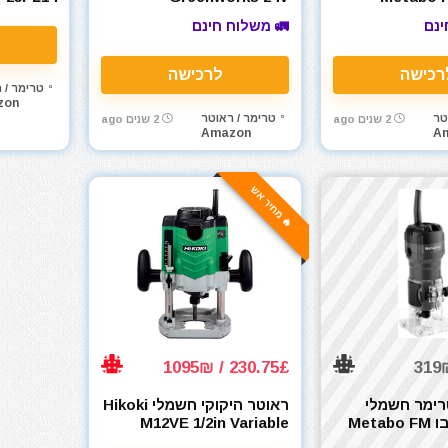
MultiVolt 
ינם
🚛 משלוח חינם
ובסיס פל
רכישה
לרכישה
טרימר / 
zon
טר
טרימר / ראוטר
2 שנים ago
2 שנים ago
Amazon
A
🔥 מחיר אש
230.75£ / 1095₪
רימר חשמלי
ראוטר היקוקי חשמלי Hikoki
500W מטאבו Metabo FM
M12VE 1/2in Variable
Speed Router 2000W