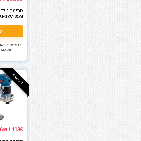
מכונת חיתוך אריחים
מכונת צביעה אירלס
KF12V-25N
מכונת שטיפה בלחץ
מכסחות דשא
ל
מכשירי מדידה ופלסים
מלחם
טרימר / ראו
mazon
מלחציים
מלטשת / משייפת
מלטשת אקסצנטרית
דיל יומי ⚡️
מלטשת מרובעת
מלטשת סרט
מסור אנכי
מסור גבהים
מסור גרונג
מסור וידיה
מסור חרב
113€ / 446₪
מסור מסילה