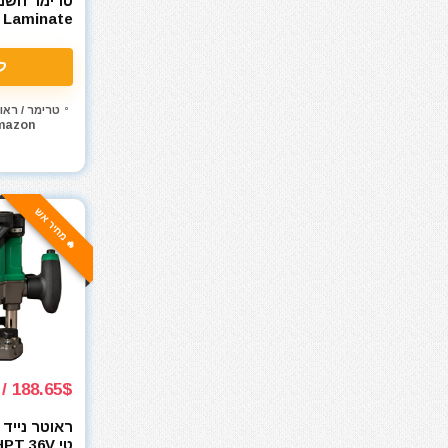
מסור נימה
l Laminate
מסור סרט
r GLF 55-6
מסור עגול
ל
מסור עגול למתכת
מסור פנדל גרונג
טרימר / ראו
mazon
מסור שולחני
מסור שורף
מסור שרשרת
מסורים
🔥 מחיר אש
מסכות ריתוך
מעילים
מערבל דבק / צבע
מפוח עלים
מפסלות
מפתח רטיטה 1"
188.65$ / 707₪
מפתח רטיטה 1/2"
מפתח רטיטה 3/4"
ראוטר נייד 
טי T 36V
מפתח רטיטה 3/8"