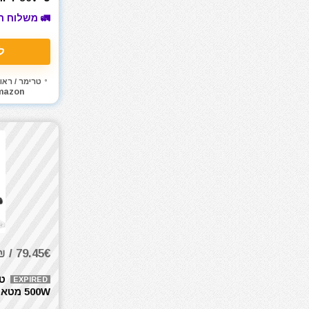
M3612DAQ4
מפתח שבדי
🚛 משלוח ח
מפתחות רטיטה
מקדחה רוטטת
ל
מקדחים
טרימר / ראו
מקצוע חשמלי
mazon
מקצוע ידני
מקצועות
משאבה טבולה
משאבת ואקום
משחזת זווית
משחזת ציר
ניירות ליטוש
נעלי עבודה
סוללות
79.45€ / 319₪
סולמות
ט
EXPIRED
סכינים וכלי בישול
סקירות מוצרים
500-6