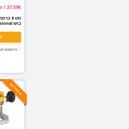
אקדחי חום
37.59€ / 135₪
אקדחי מסמרים וסיכות
אקדחי סיליקון ונקניקים
סט 6 כר
ארגז כלים מזווד
בוש nal
1/4
ארגזי כלים
ל
בגדי עבודה
בוקסות
כרסומים לטר
בוקסות הינע 1/2"
בוקסות הינע 1/4"
בוקסות הינע 3/4"
בוקסות הינע 3/8"
ביגוד והנעלה לעבודה
🔥 מחיר אש
ביטים
ביטים, מקדחים ובוקסות
גוזם גדר חיה
גנרטורים ותחנות כח
דיבלים וברגים
חומרי הדבקה ואיטום