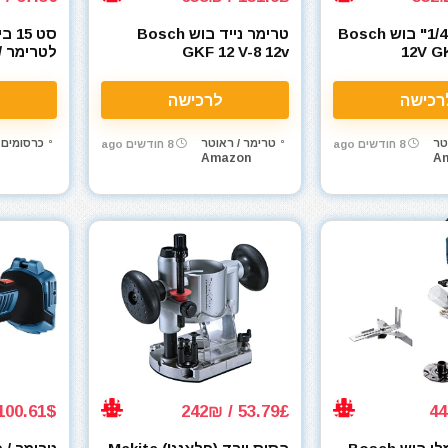
טרימר נייד 1/4" בוש Bosch
טרימר נייד בוש Bosch
סט 
12V G
GKF 12 V-8 12v
לטרימר /
07017471
רכישה
לרכישה
טר
טרימר / ראוטר
כרסומים 
8 חודשים ago
8 חודשים ago
Amazon
A
100.61$ / 359₪
53.79£ / 242₪