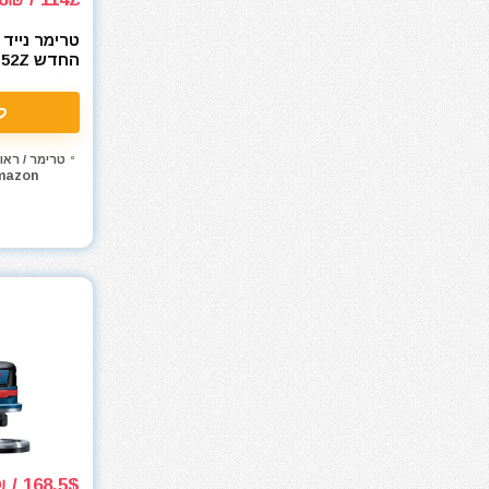
מאוורר טכני
מברגונים נטענים
החדש 
מברגות מקדחות ומברגונים
 Mill 18 V
מברגים
ל
מברגת אימפקט
מברגת גבס
טרימר / ראו
mazon
מברגת פוטר קלאץ'
מברזים ומחרוקות
מגרזת
מדחס / קומפרסור
מדריכים
מולטיטול
מזמרה
מטען סוללות לרכב
מטען סוללות קירי
מטענים
מטר
168.5$ / 552₪