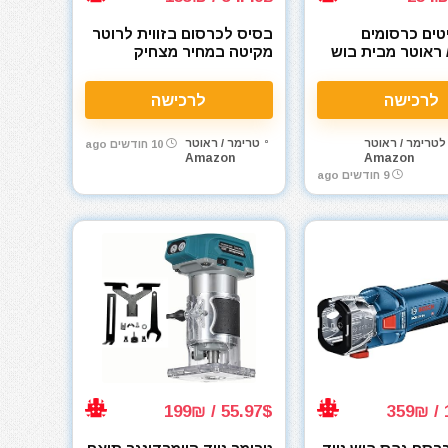
15 ביטים כרסומים
בסיס לכרסום בזווית לרוטר
 ראוטר מבית בוש
מקיטה במחיר מצחיק
לקנה 6 מ"מ Bosch
Makita 198987-9 Tilt
Base Set RT0700C /
26
לרכישה
לרכישה
DRT50
לטרימר / ראוטר
טרימר / ראוטר
10 חודשים ago
Amazon
Amazon
9 חודשים ago
55.97$ / 199₪