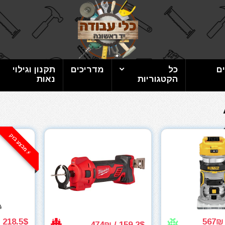
ם
כל
מדריכים
תקנון וגילוי
הקטגוריות
נאות
⚡️ מבצע בזק
218.5$ / 647₪
159.2$ / 474₪