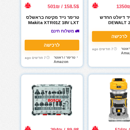
158.5$ / 501₪
יד דיוולט החדש
טרימר נייד מקיטה בראשלס
Makita XTR01Z 18V LXT
DEWALT 
DCMRP821
🚛 משלוח חינם
לרכישה
לרכישה
ראוטר
7 חודשים ago
Ama
טרימר / ראוטר
7 חודשים ago
Amazon
89.9$ / 294₪