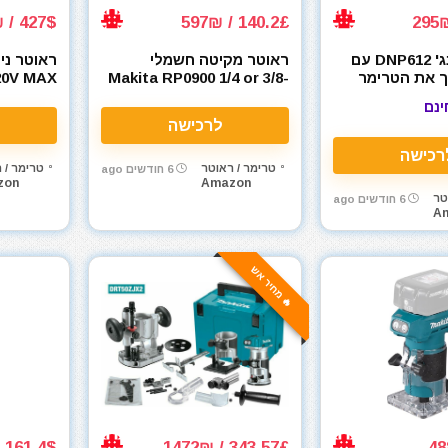
427$ / 1350₪
140.2£ / 597₪
בסיס פלאנג' DNP612 עם
ראוטר מקיטה חשמלי
ראוטר ני
ך את הטרימר
Makita RP0900 1/4 or 3/8-
20V MAX
טר קומפקטי
inch
B 1700W
ינם
לרכישה
רכישה
טרימר / ראוטר
טרימר / 
6 חודשים ago
zon
Amazon
טר
6 חודשים ago
A
🔥 מחיר אש
161.4$ / 516₪
343.57£ / 1472₪