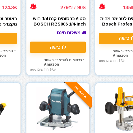
124.3£ / 529₪
90$ / 279₪
סמים לטרימר מבית
סט 6 כרסומים קנה 1/4 בוש
ראוטר וט
Bosch Professio
BOSCH RBS006 1/4-Inch
מקצועי מ
Shank Carbide-Tipped
🚛 משלוח חינם
0702CX4
רכישה
Trimmer
לרכישה
ימר / ראוטר
טרימר / 
zon
Amazon
כרסומים לטרימר / ראוטר
5 חודשים ago
Amazon
6 חודשים ago
🔥 מחיר אש