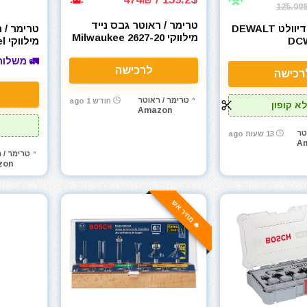
125.99
טרימר / ראוטר גבס נייד
ראוטר נייד דיוולט DEWALT
טרימר / 
מילווקי Milwaukee 2627-20
DCW
מי
M18 18V
3-20 18V
🚛 משלוח
לרכישה
רכישה
טרימר / ראוטר
חודש 1 ago
א קופון
Amazon
טר
13 שעות ago
A
טרימר / 
zon
🔥 מחיר אש