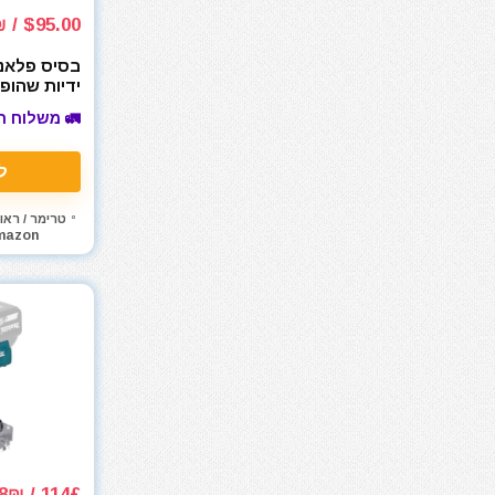
חומרי ניקוי
$95.00 / 295₪
חרמש
טרימר / ראוטר
ידיות שהופ
שלכם לראו
כלי אינסטלציה
🚛 משלוח ח
כלי גינון
כלי מדידה
ל
כלי שינוע ועגלות
טרימר / ראו
כליבות בורג
mazon
כליבות וקלאמרות
כליבות מהירות
כליבות צינור
כליבות ריתוך
כלים ידניים
כלים לחשמלאים
כרסומים לטרימר / ראוטר
להבים ומתכלים
לרכב
114£ / 488₪