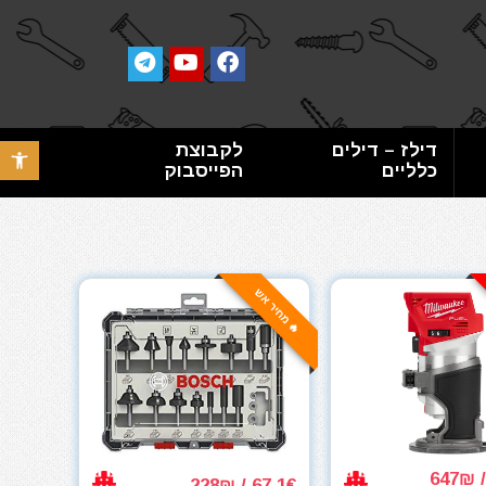
דילז – דילים
לקבוצת
פתח סרגל 
כלליים
הפייסבוק
🔥 מחיר אש
67.1€ / 228₪