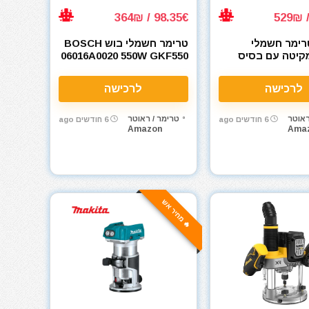
98.35€ / 364₪
רימר חשמלי
טרימר חשמלי בוש BOSCH
קיטה עם בסיס
06016A0020 550W GKF550
ואביזרים RT0702CX4/2 –
Makita RT
לרכישה
לרכישה
Router 
ראוטר
טרימר / ראוטר
6 חודשים ago
6 חודשים ago
Amazon
Ama
🔥 מחיר אש