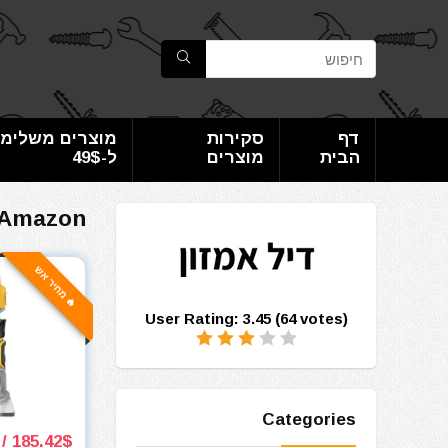
דף
סקירות
מוצרים משלימי
הבית
מוצרים
ל-49$
Amazon
🔥 מחיר אש
User Rating:
3.45
(
64
votes)
Categories
185.42$ / 567₪