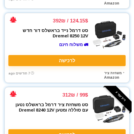
Amazon
מקדחים
מקצוע חשמלי
124.15$ / 392₪
מקצוע ידני
מקצועות
סט דרמל נייד בראשלס דור חדש
Dremel 8250 12V
משאבה טבולה
🚛 משלוח חינם
משאבת ואקום
משחזת זווית
משחזת ציר
לרכישה
ניירות ליטוש
משחזת ציר
7 חודשים ago
נעלי עבודה
Amazon
סוללות
סולמות
דיל יומי ⚡️
99$ / 312₪
סכינים וכלי בישול
סט משחזת ציר דרמל בראשלס נטען
סקירות מוצרים
עם סוללה ומטען Dremel 8240 12V
עגלת כלים
ערכות קומבו 3 כלים ויותר
פטישון