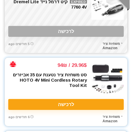
קיט דרמל נייד Dremel Lite
מכסחות דשא
EXPIRED
7760 4V
מכשירי מדידה ופלסים
מלחם
מלחציים
לרכישה
מלטשת / משייפת
מלטשת אקסצנטרית
משחזת ציר
5 חודשים ago
מלטשת מרובעת
Amazon
מלטשת סרט
מסור אנכי
29.96$ / 94₪
מסור גבהים
סט משחזת ציר נטענת עם 35 אביזרים
מסור גרונג
HOTO 4V Mini Cordless Rotary
Tool Kit
מסור וידיה
מסור חרב
מסור מסילה
לרכישה
מסור נימה
מסור סרט
משחזת ציר
6 חודשים ago
Amazon
מסור עגול