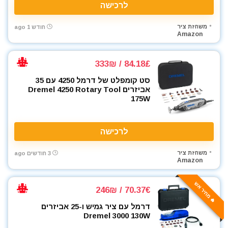
לרכישה
כלי אינסטלציה
כלי גינון
משחזת ציר
חודש 1 ago
Amazon
כלי מדידה
כלי שינוע ועגלות
כליבות בורג
84.18£ / 333₪
כליבות וקלאמרות
סט קומפלט של דרמל 4250 עם 35
כליבות מהירות
אביזרים Dremel 4250 Rotary Tool
175W
כליבות צינור
כליבות ריתוך
כלים ידניים
לרכישה
כלים לחשמלאים
משחזת ציר
3 חודשים ago
כרסומים לטרימר / ראוטר
Amazon
להבים ומתכלים
לרכב
🔥 מחיר אש
70.37€ / 246₪
מאוורר טכני
דרמל עם ציר גמיש ו-25 אביזרים
מברגונים נטענים
Dremel 3000 130W
מברגות מקדחות ומברגונים