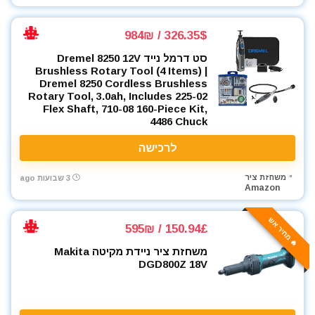
ארגזי כלים
326.35$ / 984₪
בגדי עבודה
בוקסות
סט דרמל נייד Dremel 8250 12V
Brushless Rotary Tool (4 Items) |
בוקסות הינע 1/2"
Dremel 8250 Cordless Brushless
בוקסות הינע 1/4"
Rotary Tool, 3.0ah, Includes 225-02
בוקסות הינע 3/4"
Flex Shaft, 710-08 160-Piece Kit,
4486 Chuck
בוקסות הינע 3/8"
ביגוד והנעלה לעבודה
לרכישה
ביטים
משחזת ציר
3 שבועות ago
ביטים, מקדחים ובוקסות
Amazon
גוזם גדר חיה
גנרטורים ותחנות כח
🔥 מחיר אש
150.94£ / 595₪
דיבלים וברגים
משחזת ציר ניידת מקיטה Makita
חומרי הדבקה ואיטום
DGD800Z 18V
חומרי ניקוי
חרמש
טרימר / ראוטר