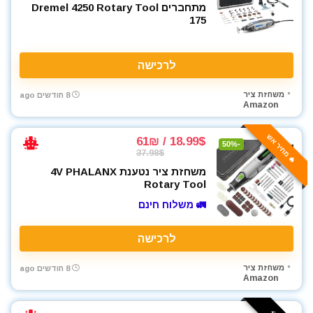
רתכת ארגון TIG
מתחברים Dremel 4250 Rotary Tool
175
שואבי אבק
שונות
תיקי כלי עבודה
לרכישה
All categories
משחזת ציר
8 חודשים ago
Amazon
🔥 מחיר אש
18.99$ / 61₪
-50%
37.98$
משחזת ציר נטענת 4V PHALANX
Rotary Tool
🚛 משלוח חינם
לרכישה
משחזת ציר
8 חודשים ago
Amazon