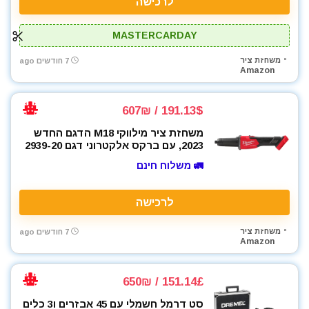
לרכישה
פלאיירים וצבתות
פלס
MASTERCARDAY
פלס לייזר
משחזת ציר
7 חודשים ago
פנסים ותאורה
Amazon
קומבו 3 כלים
קומבו 4 כלים
191.13$ / 607₪
קומבו 5 כלים
משחזת ציר מילווקי M18 הדגם החדש
קומבו 6 כלים
2023, עם ברקס אלקטרוני דגם 2939-20
קומבו 7 כלים
🚛 משלוח חינם
קומבו 8 כלים
קומבו מברגות
לרכישה
קונגו / פטיש חציבה
ראטצ'ט נטען
משחזת ציר
7 חודשים ago
Amazon
ראטצ'ט נטען / חשמלי
רתכות
רתכת MIG CO2
151.14£ / 650₪
רתכת אלקטרונית
סט דרמל חשמלי עם 45 אבזרים ו3 כלים