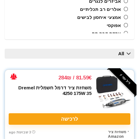
אביזרים לנגרים
אולרים רב תכליתיים
אמצעי איחסון לבישים
אפוקסי
אקדח דבק חם
אקדח מסמרים חשמלי
אקדח מסמרים נייד
All
אקדח מסמרים פנאומטי
אקדח מרק (נקניקים) חשמלי
אקדח מרק (נקניקים) ידני
דיל יומי ⚡️
81.59€ / 284₪
אקדח ניטים
משחזת ציר דרמל חשמלית Dremel
אקדח סיכות ידני
4250 175W 35
אקדח סיליקון חשמלי
אקדח סיליקון ידני
אקדחי חום
לרכישה
אקדחי מסמרים וסיכות
אקדחי סיליקון ונקניקים
משחזת ציר
3 שבועות ago
Amazon
ארגז כלים מזווד