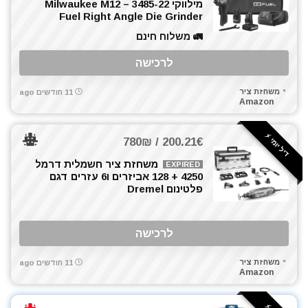
מילווקי 3485-22 – Milwaukee M12
Fuel Right Angle Die Grinder
🚛 משלוח חינם
לרכישה
משחזת ציר
11 חודשים ago
Amazon
דיל יומי ⚡️
200.21€ / 780₪
משחזת ציר חשמלית דרמל
EXPIRED
4250 + 128 אביזרים ו6 עזרים דגם
פלטינום Dremel
לרכישה
משחזת ציר
11 חודשים ago
Amazon