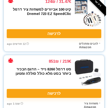
דיל יומי ⚡️
31.47€ / 124₪
קיט 100 אביזרים למשחזת ציר דרמל
Dremel 723 EZ SpeedClic
לרכישה
להבים ומתכלים
12 חודשים ago
Amazon
219€ / 851₪
סט דרמל 8260 נייד – הדגם הבכיר
ביותר בסט מלא כולל סוללה ומטען
לרכישה
משחזת ציר
שנה 1 ago
Amazon