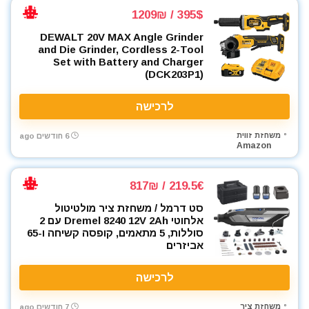
מסור עגול למתכת
395$ / 1209₪
מסור פנדל גרונג
מסור שולחני
DEWALT 20V MAX Angle Grinder
and Die Grinder, Cordless 2-Tool
מסור שורף
Set with Battery and Charger
מסור שרשרת
(DCK203P1)
מסורים
לרכישה
מסכות ריתוך
מעילים
משחזת זווית
6 חודשים ago
מערבל דבק / צבע
Amazon
מפוח עלים
מפסלות
219.5€ / 817₪
מפתח רטיטה 1"
סט דרמל / משחזת ציר מולטיטול
מפתח רטיטה 1/2"
אלחוטי Dremel 8240 12V 2Ah עם 2
סוללות, 5 מתאמים, קופסה קשיחה ו-65
מפתח רטיטה 3/4"
אביזרים
מפתח רטיטה 3/8"
מפתח שבדי
לרכישה
מפתחות רטיטה
מקדחה רוטטת
משחזת ציר
7 חודשים ago