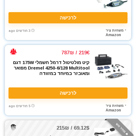
מברגים
מברגת אימפקט
לרכישה
מברגת גבס
מברגת פוטר קלאץ'
משחזת ציר
3 חודשים ago
Amazon
מברזים ומחרוקות
מגרזת
מדחס / קומפרסור
219€ / 787₪
מדריכים
קיט מולטיטול דרמל חשמלי 175W דגם
מולטיטול
Dremel 4250-6/128 Multitool מפואר
ומאובזר במיוחד במזוודה
מזמרה
מטען סוללות לרכב
מטען סוללות קירי
לרכישה
מטענים
מטר
משחזת ציר
5 חודשים ago
Amazon
מכונת חיתוך אריחים
מכונת צביעה אירלס
🔥 מחיר אש
69.12$ / 215₪
מכונת שטיפה בלחץ