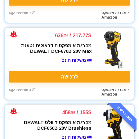
פלאיירים וצבתות
פלס
מברגת אימפקט
2 חודשים ago
Amazon
פלס לייזר
פנסים ותאורה
217.77$ / 636₪
קומבו 3 כלים
קומבו 4 כלים
מברגת אימפקט הידראולית נטענת
DEWALT DCF870B 20V Max
קומבו 5 כלים
🚛 משלוח חינם
קומבו 6 כלים
קומבו 7 כלים
לרכישה
קומבו 8 כלים
קומבו מברגות
מברגת אימפקט
3 חודשים ago
קונגו / פטיש חציבה
Amazon
ראטצ'ט נטען
המלצה אישית
ראטצ'ט נטען / חשמלי
155$ / 458₪
רתכות
מברגת אימפקט דיוולט DEWALT
רתכת MIG CO2
DCF850B 20V Brushless
רתכת אלקטרונית
🚛 משלוח חינם