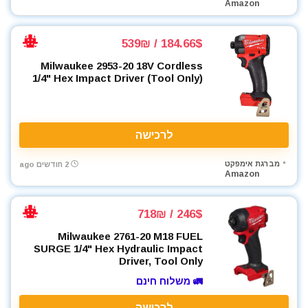
Amazon
מקדחים
מקצוע חשמלי
184.66$ / 539₪
מקצוע ידני
Milwaukee 2953-20 18V Cordless
מקצועות
1/4" Hex Impact Driver (Tool Only)
משאבה טבולה
משאבת ואקום
משחזת זווית
לרכישה
משחזת ציר
ניירות ליטוש
מברגת אימפקט
2 חודשים ago
Amazon
נעלי עבודה
סוללות
סולמות
246$ / 718₪
סכינים וכלי בישול
Milwaukee 2761-20 M18 FUEL
סקירות מוצרים
SURGE 1/4" Hex Hydraulic Impact
Driver, Tool Only
עגלת כלים
🚛 משלוח חינם
ערכות קומבו 3 כלים ויותר
פטישון
לרכישה