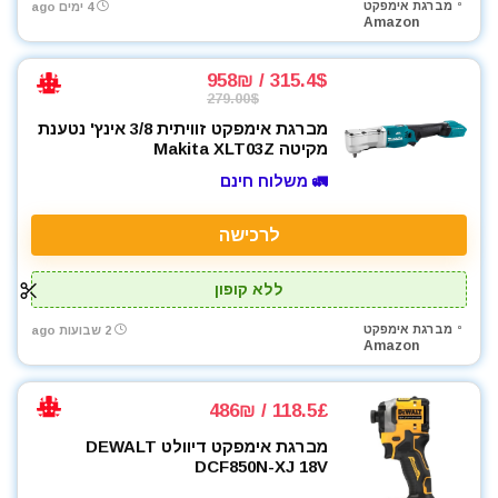
מברגת אימפקט
4 ימים ago
מברגים
Amazon
מברגת אימפקט
מברגת גבס
315.4$ / 958₪
279.00$
מברגת פוטר קלאץ'
מברגת אימפקט זוויתית 3/8 אינץ' נטענת
מברזים ומחרוקות
מקיטה Makita XLT03Z
מגרזת
🚛 משלוח חינם
מדחס / קומפרסור
מדריכים
לרכישה
מולטיטול
מזמרה
ללא קופון
מטען סוללות לרכב
מברגת אימפקט
מטען סוללות קירי
2 שבועות ago
Amazon
מטענים
מטר
118.5£ / 486₪
מכונת חיתוך אריחים
מברגת אימפקט דיוולט DEWALT
מכונת צביעה אירלס
DCF850N-XJ 18V
מכונת שטיפה בלחץ