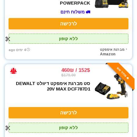
POWERPACK
כלי אינסטלציה
🚛 משלוח חינם
כלי גינון
כלי מדידה
לרכישה
כלי שינוע ועגלות
כליבות בורג
ללא קופון
כליבות וקלאמרות
מברגת אימפקט
4 ימים ago
כליבות מהירות
Amazon
כליבות צינור
🔥 מחיר אש
כליבות ריתוך
152$ / 460₪
$179.00
כלים ידניים
סט מברגת אימפקט דיוולט DEWALT
כלים לחשמלאים
20V MAX DCF787D1
כרסומים לטרימר / ראוטר
להבים ומתכלים
לרכב
לרכישה
מאוורר טכני
מברגונים נטענים
ללא קופון
מברגות מקדחות ומברגונים