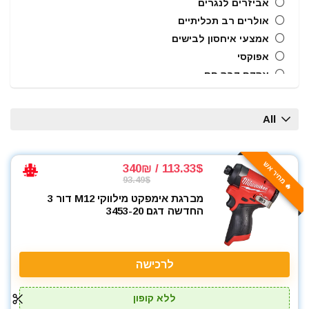
אביזרים לנגרים
אולרים רב תכליתיים
אמצעי איחסון לבישים
אפוקסי
אקדח דבק חם
אקדח מסמרים חשמלי
אקדח מסמרים נייד
All
אקדח מסמרים פנאומטי
אקדח מרק (נקניקים) חשמלי
אקדח מרק (נקניקים) ידני
🔥 מחיר אש
113.33$ / 340₪
93.49$
אקדח ניטים
מברגת אימפקט מילווקי M12 דור 3
אקדח סיכות ידני
החדשה דגם 3453-20
אקדח סיליקון חשמלי
אקדח סיליקון ידני
אקדחי חום
לרכישה
אקדחי מסמרים וסיכות
אקדחי סיליקון ונקניקים
ללא קופון
ארגז כלים מזווד