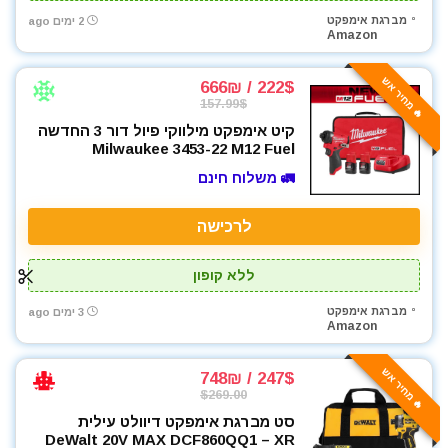
מברגת אימפקט
2 ימים ago
ארגזי כלים
Amazon
בגדי עבודה
בוקסות
🔥 מחיר אש
222$ / 666₪
בוקסות הינע 1/2"
157.99$
בוקסות הינע 1/4"
קיט אימפקט מילווקי פיול דור 3 החדשה
Milwaukee 3453-22 M12 Fuel
בוקסות הינע 3/4"
🚛 משלוח חינם
בוקסות הינע 3/8"
ביגוד והנעלה לעבודה
לרכישה
ביטים
ביטים, מקדחים ובוקסות
ללא קופון
גוזם גדר חיה
גנרטורים ותחנות כח
מברגת אימפקט
3 ימים ago
Amazon
דיבלים וברגים
חומרי הדבקה ואיטום
🔥 מחיר אש
247$ / 748₪
חומרי ניקוי
$269.00
חרמש
סט מברגת אימפקט דיוולט עילית
DeWalt 20V MAX DCF860QQ1 – XR
טרימר / ראוטר