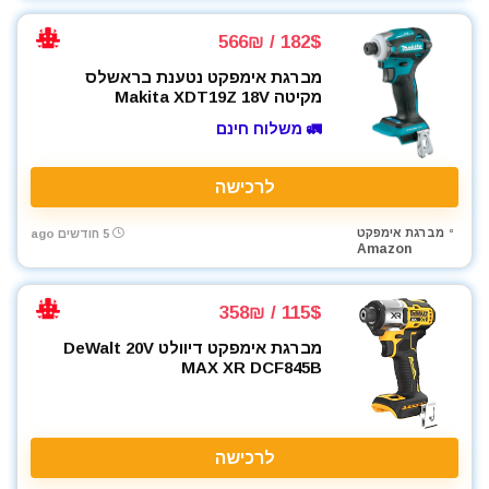
182$ / 566₪
מברגת אימפקט נטענת בראשלס
מקיטה Makita XDT19Z 18V
🚛 משלוח חינם
לרכישה
מברגת אימפקט
5 חודשים ago
Amazon
115$ / 358₪
מברגת אימפקט דיוולט DeWalt 20V
MAX XR DCF845B
לרכישה