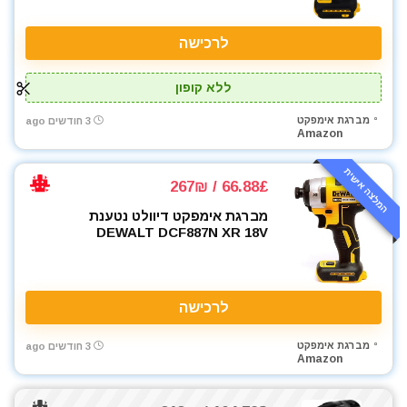
רתכת ארגון TIG
שואבי אבק
לרכישה
שונות
תיקי כלי עבודה
ללא קופון
All categories
מברגת אימפקט
3 חודשים ago
Amazon
המלצה אישית
66.88£ / 267₪
מברגת אימפקט דיוולט נטענת
DEWALT DCF887N XR 18V
לרכישה
מברגת אימפקט
3 חודשים ago
Amazon