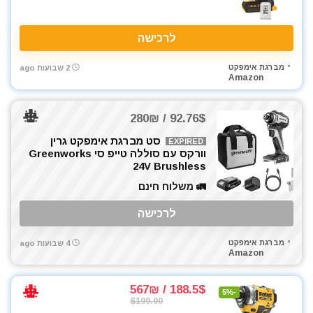
מכסחות דשא
מכשירי מדידה ופלסים
לרכישה
מלחם
מלחציים
מברגת אימפקט
2 שבועות ago
מלטשת / משייפת
Amazon
מלטשת אקסצנטרית
מלטשת מרובעת
92.76$ / 280₪
מלטשת סרט
סט מברגת אימפקט גרין
EXPIRED
מסור אנכי
וורקס עם סוללה טייפ סי Greenworks
24V Brushless
מסור גבהים
מסור גרונג
🚛 משלוח חינם
מסור וידיה
לרכישה
מסור חרב
מסור מסילה
מברגת אימפקט
4 שבועות ago
Amazon
מסור נימה
מסור סרט
188.5$ / 567₪
-5%
מסור עגול
$199.00