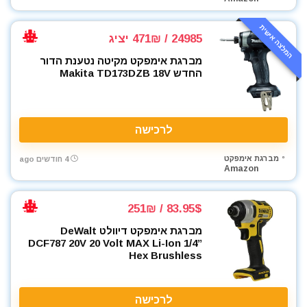
המלצה אישית
24985 / 471₪ יציג
מברגת אימפקט מקיטה נטענת הדור
החדש Makita TD173DZB 18V
לרכישה
מברגת אימפקט
4 חודשים ago
Amazon
83.95$ / 251₪
מברגת אימפקט דיוולט DeWalt
DCF787 20V 20 Volt MAX Li-Ion 1/4”
Hex Brushless
לרכישה