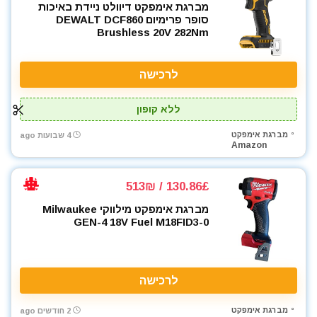
מסור עגול למתכת
מברגת אימפקט דיוולט ניידת באיכות
מסור פנדל גרונג
סופר פרימיום DEWALT DCF860
Brushless 20V 282Nm
מסור שולחני
מסור שורף
מסור שרשרת
לרכישה
מסורים
ללא קופון
מסכות ריתוך
מעילים
מברגת אימפקט
4 שבועות ago
Amazon
מערבל דבק / צבע
מפוח עלים
מפסלות
130.86£ / 513₪
מפתח רטיטה 1"
מברגת אימפקט מילווקי Milwaukee
מפתח רטיטה 1/2"
GEN-4 18V Fuel M18FID3-0
מפתח רטיטה 3/4"
מפתח רטיטה 3/8"
מפתח שבדי
לרכישה
מפתחות רטיטה
מברגת אימפקט
2 חודשים ago
מקדחה רוטטת