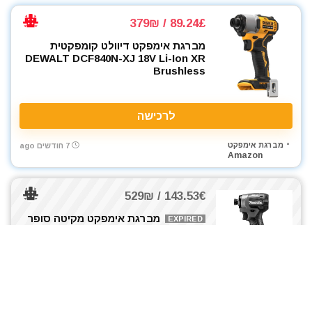
89.24£ / 379₪
מברגת אימפקט דיוולט קומפקטית
DEWALT DCF840N-XJ 18V Li-Ion XR
Brushless
לרכישה
מברגת אימפקט
7 חודשים ago
Amazon
143.53€ / 529₪
מברגת אימפקט מקיטה סופר
EXPIRED
פרימיום Makita DTD173Z 18V Li-ion
Brushless LXT
לרכישה