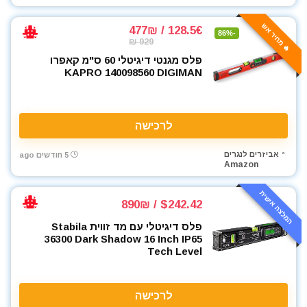
ארגזי כלים
🔥 מחיר אש
128.5€ / 477₪
-86%
בגדי עבודה
929 ₪
בוקסות
פלס מגנטי דיגיטלי 60 ס"מ קאפרו
בוקסות הינע 1/2"
KAPRO 140098560 DIGIMAN
בוקסות הינע 1/4"
בוקסות הינע 3/4"
בוקסות הינע 3/8"
לרכישה
ביגוד והנעלה לעבודה
אביזרים לנגרים
5 חודשים ago
ביטים
Amazon
ביטים, מקדחים ובוקסות
גוזם גדר חיה
המלצה אישית
$242.42 / 890₪
גנרטורים ותחנות כח
פלס דיגיטלי עם מד זווית Stabila
דיבלים וברגים
36300 Dark Shadow 16 Inch IP65
חומרי הדבקה ואיטום
Tech Level
חומרי ניקוי
חרמש
לרכישה
טרימר / ראוטר