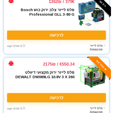
דיל יומי ⚡️
379€ / 1362₪
פלס לייזר צלב ירוק בוש Bosch
Professional GLL 3-80 G
לרכישה
פלס לייזר
6 שנים ago
Amazon
🔥 מחיר אש
€550.34 / 2175₪
פלס לייזר ירוק מקצועי דיוולט
DEWALT DW089LG 10.8V 3 X 360
לרכישה
פלס לייזר
6 שנים ago
Amazon