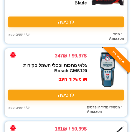
Blade
מברגים
מברגת אימפקט
מברגת גבס
לרכישה
מברגת פוטר קלאץ'
מברזים ומחרוקות
מטר
4 שנים ago
Amazon
מגרזת
מדחס / קומפרסור
🔥 מחיר אש
99.97$ / 347₪
מדריכים
מולטיטול
גלאי מתכות וכבלי חשמל בקירות
Bosch GMS120
מזמרה
🚛 משלוח חינם
מטען סוללות לרכב
מטען סוללות קירי
לרכישה
מטענים
מטר
מכשירי מדידה ופלסים
4 שנים ago
מכונת חיתוך אריחים
Amazon
מכונת צביעה אירלס
מכונת שטיפה בלחץ
50.99$ / 181₪