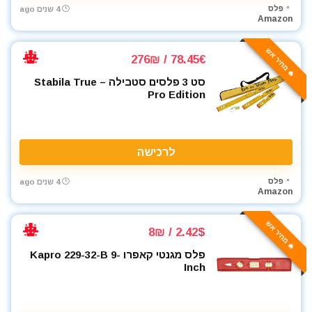
פלס
4 שנים ago
מקדחים
Amazon
מקצוע חשמלי
מקצוע ידני
🔥 מחיר אש
78.45€ / 276₪
מקצועות
סט 3 פלסים סטבילה – Stabila True
משאבה טבולה
Pro Edition
משאבת ואקום
משחזת זווית
משחזת ציר
לרכישה
ניירות ליטוש
נעלי עבודה
פלס
4 שנים ago
Amazon
סוללות
סולמות
🔥 מחיר אש
סכינים וכלי בישול
2.42$ / 8₪
סקירות מוצרים
פלס מגנטי קאפרו Kapro 229-32-B 9-
Inch
עגלת כלים
ערכות קומבו 3 כלים ויותר
פטישון