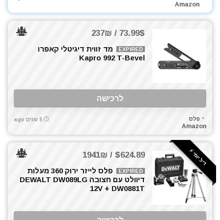
Amazon
73.99$ / 237₪
מד זווית דיגיטלי קאפרו
EXPIRED
Kapro 992 T-Bevel
לרכישה
פלס
5 שנים ago
Amazon
דיל יומי ⚡️
$624.89 / 1941₪
פלס לייזר ירוק 360 מעלות
EXPIRED
דיוולט עם חצובה DEWALT DW089LG
12V + DW0881T