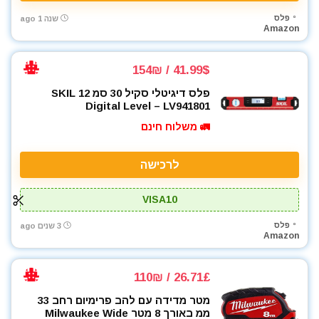
כלי אינסטלציה
פלס
שנה 1 ago
Amazon
כלי גינון
כלי מדידה
כלי שינוע ועגלות
41.99$ / 154₪
כליבות בורג
פלס דיגיטלי סקיל 30 סמ SKIL 12
כליבות וקלאמרות
Digital Level – LV941801
כליבות מהירות
🚛 משלוח חינם
כליבות צינור
כליבות ריתוך
לרכישה
כלים ידניים
כלים לחשמלאים
VISA10
כרסומים לטרימר / ראוטר
פלס
3 שנים ago
להבים ומתכלים
Amazon
לרכב
מאוורר טכני
26.71£ / 110₪
מברגונים נטענים
מטר מדידה עם להב פרימיום רחב 33
מברגות מקדחות ומברגונים
ממ באורך 8 מטר Milwaukee Wide