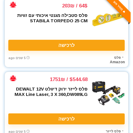
רתכת ארגון TIG
🔥 מחיר אש
64$ / 203₪
שואבי אבק
פלס סטבילה מגנטי איכותי עם זוויות
שונות
STABILA TORPEDO 25 CM
תיקי כלי עבודה
All categories
לרכישה
פלס
5 שנים ago
Amazon
$544.68 / 1751₪
פלס לייזר ירוק דיוולט DEWALT 12V
MAX Line Laser, 3 X 360,DW089LG
לרכישה
פלס לייזר
5 שנים ago