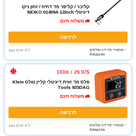
מכסחות דשא
קליבר / קליפר מד דחיח / זחון ניקו
מכשירי מדידה ופלסים
דיגיטלי NEIKO 01409A 12inch
מלחם
🚛 משלוח חינם
מלחציים
מלטשת / משייפת
לרכישה
מלטשת אקסצנטרית
מלטשת מרובעת
מכשירי מדידה ופלסים
4 שנים ago
Amazon
מלטשת סרט
מסור אנכי
29.97$ / 103₪
מסור גבהים
מסור גרונג
פלס מד זווית דיגיטלי קליין טולס Klein
Tools 935DAG
מסור וידיה
🚛 משלוח חינם
מסור חרב
מסור מסילה
מסור נימה
לרכישה
מסור סרט
מכשירי מדידה ופלסים
4 שנים ago
מסור עגול
Amazon