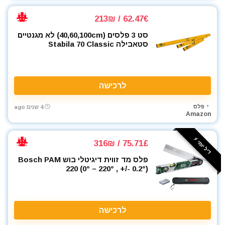
מסור עגול למתכת
מסור פנדל גרונג
62.47€ / 213₪
מסור שולחני
סט 3 פלסים (40,60,100cm) לא מגנטיים
מסור שורף
סטאבילה Stabila 70 Classic
מסור שרשרת
מסורים
מסכות ריתוך
לרכישה
מעילים
מערבל דבק / צבע
פלס
4 שנים ago
Amazon
מפוח עלים
מפסלות
דיל יומי ⚡️
75.71£ / 316₪
מפתח רטיטה 1"
מפתח רטיטה 1/2"
פלס מד זווית דיגיטלי בוש Bosch PAM
220 (0° – 220° , +/- 0.2°)
מפתח רטיטה 3/4"
מפתח רטיטה 3/8"
מפתח שבדי
מפתחות רטיטה
לרכישה
מקדחה רוטטת