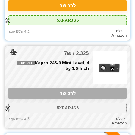
פלאיירים וצבתות
לרכישה
פלס
פלס לייזר
5XRARJS6
פנסים ותאורה
פלס
4 שנים ago
קומבו 3 כלים
Amazon
קומבו 4 כלים
קומבו 5 כלים
2.32$ / 7₪
קומבו 6 כלים
Kapro 245-9 Mini Level, 4
EXPIRED
קומבו 7 כלים
by 1.6-Inch
קומבו 8 כלים
קומבו מברגות
קונגו / פטיש חציבה
לרכישה
ראטצ'ט נטען
ראטצ'ט נטען / חשמלי
5XRARJS6
רתכות
פלס
4 שנים ago
רתכת MIG CO2
Amazon
רתכת אלקטרונית